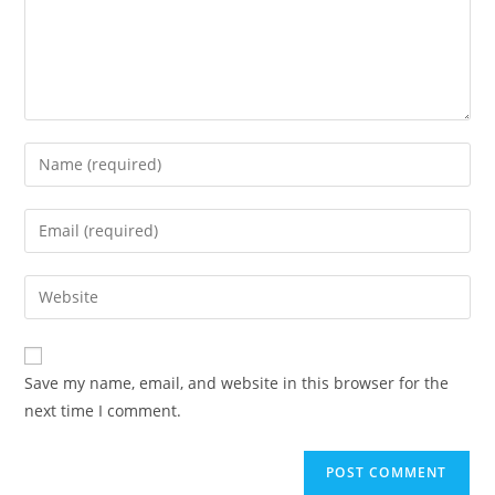
Enter
your
name
Enter
or
your
username
email
Enter
to
address
your
comment
to
website
comment
URL
Save my name, email, and website in this browser for the
(optional)
next time I comment.