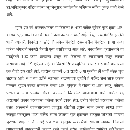
डॉ.अमितकुमार सोंडगे यांच्या सूचनेनुसार कार्यालयीन अधिक्षक संगीता कुबल यांनी केले
आहे.
सुमारे एक वर्ष कालावधीनंतर या ठिकाणी हे भाजी मार्केट पूर्ववत सुरू झाले आहे.
या पवनपुत्र भाजी मंडईचे नव्याने काम करण्यात आले आहे. येथून स्थलांतरित झालेले
भाजी व्यापारी, विक्रेते व छोटे किरकोळ विक्रेते रस्त्यावरील विक्रेत्यांना या नव्या
जागेत अंगारकी संकष्टी दिवशी पुन्हा बसविण्यात आले आहे. नगरपरिषद प्रशासनाने या
मंडईमध्ये 100 जागा आखल्या असून त्या ठिकाणी या व्यापाऱ्यांनी बसून व्यापार
करायचा आहे. 19 एप्रिल पहिल्या दिवशी शिस्तबद्धरित्या बाजार भरल्याने बाजाराला
एक वेगळे रूप आले होते. दररोज सकाळी 6 ते रात्रौ 8 या मुदतीत ही भाजी मंडई सुरु
राहणार आहे. न.प.च्या वतीने स्वच्छता राखण्याच्या दृष्टीने हे मार्केट रोज साफ करून
पाण्याने धुऊन स्वच्छ करण्यात येणार आहे. एप्रिल, मे महिना हा आंबा, काजू, कोकम,
फणस व अन्य फळांचा मौसम असल्याने किरकोळ व्यापाऱ्यांना भाजी मार्केट बंद
असल्याने उन्हात रस्त्याच्या कडेला बसावे लागत होते. तसेच विक्रेते रस्त्याच्या कडेला
बसत असल्याने वाहनधारकांना वाहतूक कोंडीचा त्रास सहन करावा लागत होता.
त्यामुळे पवनपुत्र भाजी मार्केट त्याच ठिकाणी सुरू झाल्याने वाहतूक कोंडीची समस्या
सुटणार आहे. भाजी मंडई प्रमाणेच वहातुक व्यवस्थेची समस्या लवकर निकाली
लागण्यासाठी वाहनतळही लवकर खुले करावे तसेच मच्छीमार्केट समोरील दुर्र्गंधीबाबत