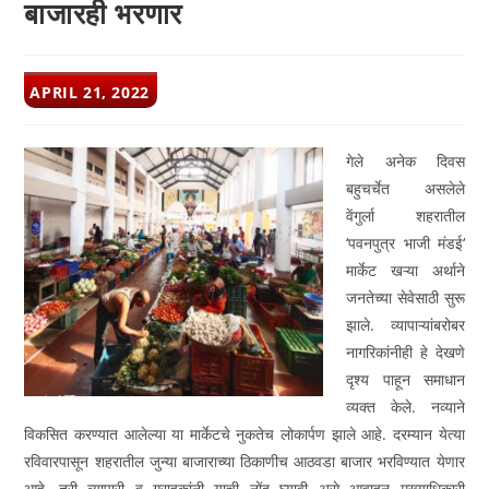
बाजारही भरणार
POST
APRIL 21, 2022
PUBLISHED:
गेले अनेक दिवस
बहुचर्चेत असलेले
वेंगुर्ला शहरातील
‘पवनपुत्र भाजी मंडई‘
मार्केट खऱ्या अर्थाने
जनतेच्या सेवेसाठी सुरू
झाले. व्यापाऱ्यांबरोबर
नागरिकांनीही हे देखणे
दृश्‍य पाहून समाधान
व्यक्त केले. नव्याने
विकसित करण्यात आलेल्या या मार्केटचे नुकतेच लोकार्पण झाले आहे. दरम्यान येत्या
रविवारपासून शहरातील जुन्या बाजाराच्या ठिकाणीच आठवडा बाजार भरविण्यात येणार
आहे, तरी व्यापारी व ग्राहकांनी याची नोंद घ्यावी असे आवाहन मुख्याधिकारी