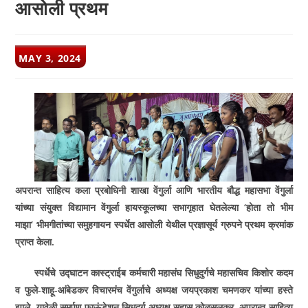
आसोली प्रथम
POST
MAY 3, 2024
PUBLISHED:
अपरान्त साहित्य कला प्रबोधिनी शाखा वेंगुर्ला आणि भारतीय बौद्ध महासभा वेंगुर्ला
यांच्या संयुक्त विद्यामान वेंगुर्ला हायस्कूलच्या सभागृहात घेतलेल्या
‘
होता तो भीम
माझा
‘
भीमगीतांच्या समुहगायन स्पर्धेत आसोली येथील प्रज्ञासूर्य ग्रुपने प्रथम क्रमांक
प्राप्त केला.
स्पर्धेचे उद्घाटन कास्ट्राईब कर्मचारी महासंघ सिधुदुर्गचे महासचिव किशोर कदम
व फुले-शाहू-आंबेडकर विचारमंच वेंगुर्लाचे अध्यक्ष जयप्रकाश चमणकर यांच्या हस्ते
झाले. यावेळी समर्पण फाऊंडेशन सिधुदुर्ग अध्यक्ष सुहास कोळसुलकर
,
अपरान्त साहित्य