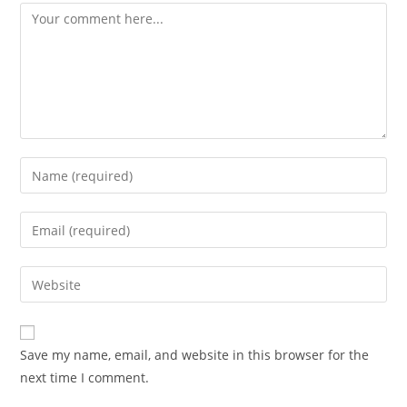
Comment
Enter
your
name
Enter
or
your
username
email
Enter
to
address
your
comment
to
website
comment
URL
Save my name, email, and website in this browser for the
(optional)
next time I comment.