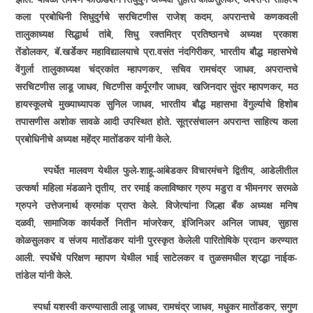
कला प्रबोधिनी सिधुदुर्गचे सरचिटणीस राजेश् कदम
,
अपरान्तचे कणकवली
तालुकाध्यक्ष सिद्धार्थ तांबे
,
सिधु रक्तमित्र प्रतिष्ठानचे अध्यक्ष प्रकाश
तेंडोलकर
,
बॅ.खर्डेकर महाविद्यालयाचे प्रा.वसंत नंदगिरीकर
,
भारतीय बौद्ध महासभेचे
वेंगुर्ला तालुकाध्यक्ष चंद्रकांत म्हापणकर
,
सचिव रामचंद्र जाधव
,
अपरान्तचे
सरचिटणीस लाडू जाधव
,
चिटणीस कर्पूरगौर जाधव
,
खजिनदार सुंदर म्हापणकर
,
मठ
हायस्कूलचे मुख्याध्यापक सुनिल जाधव
,
भारतीय बौद्ध महासभा वेंगुर्ल्याचे हिशोब
तपासणीस अशोक सावळे आदी उपस्थित होते. सूत्रसंचालन अपरान्त साहित्य कला
प्रबोधिनीचे अध्यक्ष महेंद्र मातोंडकर यांनी केले.
स्पर्धेत मालवण येथील फुले-शाहू-आंबेडकर विचारमंचने द्वितीय
,
आडेलीतील
उत्कर्षा महिला मंडळाने तृतीय
,
तर रमाई कलाविष्कार ग्रुप मडुरा व भीमनगर सरमळे
ग्रुपने उत्तेजनार्थ क्रमांक प्राप्त केले. विजेत्यांना जिल्हा बँक अध्यक्ष मनिष
दळवी
,
सामाजिक कार्यकर्ते नितीन मांजरेकर
,
इंजिनिअर अनिल जाधव
,
सुहास
कोळसुलकर व संजय मातोंडकर यांनी पुरस्कृत केलेली पारितोषिके प्रदान करण्यात
आली. स्पर्धेचे परिक्षण म्हापण येथील भाई साटेलकर व तुळसमधील श्रद्धा नाईक-
तांडेल यांनी केले.
स्पर्धा यशस्वी करण्यासाठी लाडू जाधव
,
रामचंद्र जाधव
,
मधुकर मातोंडकर
,
सगुण