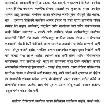
आपल्यापैकी कोणालाही मानसिक आजार होऊ शकतो. साधारणपणे विशिष्ट मानसिक
आजार विशिष्ट वयातल्या व्यक्तींना होताना आढळले तरी कुठल्याही वयात मानसिक
आजार उद्भवू शकतात. मानसिक आजार कोणाच्या जाणीवपूर्वक दोषांमुळे होत नाहीत.
पाप – पुण्याच्या हिशोबाने मानसिक आजार होणार की नाही याच्या शक्यतेची गणितं
ठरवता येत नाहीत. वैयक्तिक, कौटुंबिक आणि सामाजिक अशा सर्वच पातळ्यांवरच्या
काही विशिष्ट कमतरता – त्रुटी आणि आधिक्य यांच्या सरमिसळीतून मानसिक
आजारांची निर्मिती होत असते. संशोधनातून मानसिक आजार होण्या – न होण्याच्या
शक्यतांची मांडणी केली गेली आहे. तसंच मानसिक आजारांना प्रतिबंध करण्याचे काही
उपाय शोधून काढले आहेत. मानसिक आजार झाल्यानंतर त्यातून सुधारणेसाठीचे काही
मार्ग सांगता येऊ लागले आहेत. त्यामध्ये ठोस अशी औषधं आणि परिणामकारक
मानसोपचार यांचा समावेश आहे. मात्र ह्या शक्यतांना फाटा देऊन मानसिक आजार
आपल्यापैकी कोणालाही होऊ शकतो – कधीही होऊ शकतो. कारण विशिष्ट परिस्थितीत
मानसिक आजार न होण्याची जशी शक्यता आहे, तशी अगदी कमी प्रमाणात का होईना
तो होण्याचीही शक्यता आहेच. तसंच तो होण्याची जास्त शक्यता असेल तरीही न
होण्याचीही शक्यता उरतेच. शक्यतांचं प्रमाण आपण सांगू शकतो. त्यावर 100%
अचूक गणित मांडता येत नाही.
साथीच्या रोगांप्रमाणे मानसिक आजार निश्‍चितच संसर्गजन्य नाहीत. तरीही मनो-