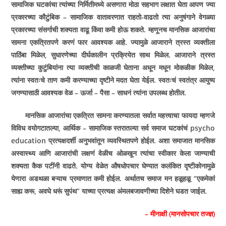
सामाजिक घटकांचा त्यांच्या निर्मितीमध्ये असणारा मोठा सहभाग लक्षात घेता आपण ज्या
प्रकारच्या कौटुंबिक – सामाजिक वातावरणात राहतो-वाढतो त्या अनुषंगाने वेगळ्या
प्रकारच्या संसर्गाची शक्यता वाढू किंवा कमी होऊ शकते. म्हणूनच मानसिक आजारांचा
सामना एकत्रितपणे करणं फार आवश्‍यक आहे. ज्यामुळे आजाराने त्रस्त व्यक्तीला
पाठिंबा मिळेल, सुधारणेच्या दीर्घकालीन प्रक्रियेत साथ मिळेल. आजाराने त्रस्त
व्यक्तीच्या कुटुंबियांना त्या व्यक्तीची काळजी घेताना अधून मधून मोकळीक मिळेल,
त्यांना स्वतःचे ताण कमी करण्याच्या दृष्टीने मदत घेता येईल. स्वतःचं स्वतंत्र आयुष्य
जगण्यासाठी आवश्‍यक वेळ – ऊर्जा – पैसा – साधनं त्यांना उपलब्ध होतील.
मानसिक आजारांचा एकत्रित सामना करण्यातला सर्वात महत्त्वाचा फायदा म्हणजे
विविध वयोगटातल्या, आर्थिक – सामाजिक स्तरातल्या सर्व समाज घटकांचं psycho
education प्रत्यक्षदर्शी अनुभवांतून व्यवस्थितपणे होईल. अशा समाजात मानसिक
अस्वास्थ्य आणि आजारांची लक्षणं वेळीच ओळखून त्यांचा स्वीकार केला जाण्याची
शक्यता कैक पटींनी वाढते. योग्य वेळेत औषधोपचार घेण्यात कलंकित दृष्टीकोनामुळे
येणारा अडथळा बऱ्याच प्रमाणात कमी होईल. अर्थातच समाज मन हळूहळू “एकमेकां
साह्य करू, अवघे धरूं सुपंथ” याच्या प्रत्यक्ष अंमलबजावणीच्या दिशेने घडत जाईल.
– मीनाक्षी (मानसोपचार तज्ज्ञ)