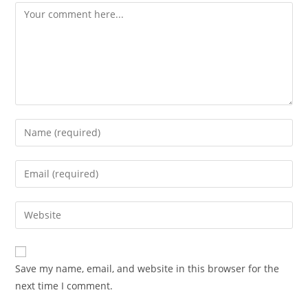
Comment
Enter
your
name
Enter
or
your
username
email
Enter
to
address
your
comment
to
website
comment
URL
Save my name, email, and website in this browser for the
(optional)
next time I comment.