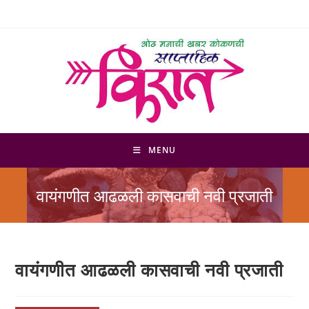
Skip
to
content
MENU
वायंगणीत आढळली कासवाची नवी प्रजाती
वायंगणीत आढळली कासवाची नवी प्रजाती