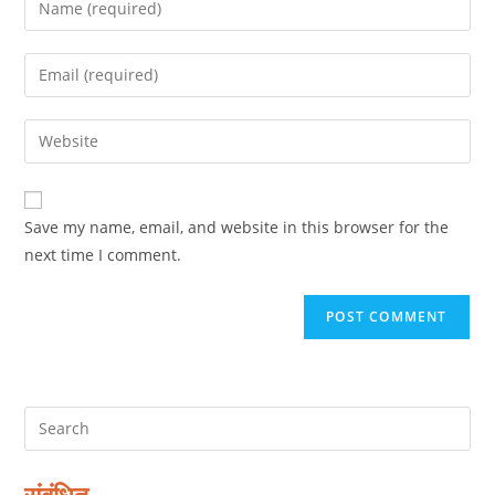
your
name
Enter
or
your
username
email
Enter
to
address
your
comment
to
website
comment
URL
Save my name, email, and website in this browser for the
(optional)
next time I comment.
संबंधित