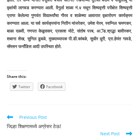
वृक्षांची लागवड करण्यात आली. वेंगुर्ला शाळा नं.४ मधून शिष्यवृत्ती परीक्षेत शिष्यवृत्ती
प्राप्त केलेल्या गुणवंत विद्यार्थ्यांचा गौरव व शाळेच्या आवारात वृक्षारोपण कार्यक्रम
करण्यात आला. या सर्व कार्यक्रमांना नितीन मांजरेकर
,
उमेश येरम
,
स्वप्निल चमणकर
,
बाळा दळवी
,
गणपत केळुसकर
,
प्रकाश मोटे
,
संतोष परब
,
अॅड.श्रद्धा बावीस्कर
,
शबाना शेख
,
सुनिल डुबळे
,
मुख्याध्यापक पी.डी.कांबळे
,
सुधीर धुरी
,
प्रा.हेमंत गावडे
,
सॅमसन फर्नांडिस आदी उपस्थित होते.
Share this:
Twitter
Facebook
Read
Previous Post
more
जिल्हा शिक्षणामध्ये अग्रेसर ठेऊ!
articles
Next Post