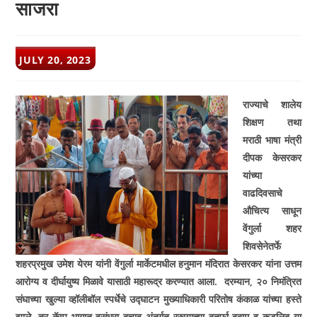
साजरा
POST
JULY 20, 2023
PUBLISHED:
राज्याचे शालेय
शिक्षण तथा
मराठी भाषा मंत्री
दीपक केसरकर
यांच्या
वाढदिवसाचे
औचित्य साधून
वेंगुर्ला शहर
शिवसेनेतर्फे
शहरप्रमुख उमेश येरम यांनी वेंगुर्ला मार्केटमधील हनुमान मंदिरात केसरकर यांना उत्तम
आरोग्य व दीर्घायुष्य मिळावे यासाठी महारूद्र करण्यात आला.
दरम्यान
,
२० निमंत्रित
संघाच्या खुल्या व्हॉलीबॉल स्पर्धेचे उद्घाटन मुख्याधिकारी परितोष कंकाळ यांच्या हस्ते
झाले. तर कॅम्प भागात वसुंधरा बचाव अंतर्गत रस्त्याच्या दुतर्फा बदाम व कडुलिबू या