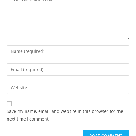
Enter
your
name
Enter
or
your
username
email
Enter
to
address
your
comment
to
website
comment
URL
Save my name, email, and website in this browser for the
(optional)
next time I comment.