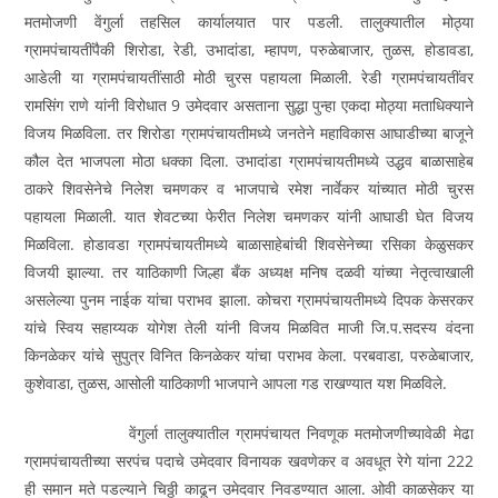
मतमोजणी वेंगुर्ला तहसिल कार्यालयात पार पडली. तालुक्यातील मोठ्या
ग्रामपंचायतींपैकी शिरोडा, रेडी, उभादांडा, म्हापण, परुळेबाजार, तुळस, होडावडा,
आडेली या ग्रामपंचायतींसाठी मोठी चुरस पहायला मिळाली. रेडी ग्रामपंचायतींवर
रामसिंग राणे यांनी विरोधात 9 उमेदवार असताना सुद्धा पुन्हा एकदा मोठ्या मताधिक्याने
विजय मिळविला. तर शिरोडा ग्रामपंचायतीमध्ये जनतेने महाविकास आघाडीच्या बाजूने
कौल देत भाजपला मोठा धक्का दिला. उभादांडा ग्रामपंचायतीमध्ये उद्धव बाळासाहेब
ठाकरे शिवसेनेचे निलेश चमणकर व भाजपाचे रमेश नार्वेकर यांच्यात मोठी चुरस
पहायला मिळाली. यात शेवटच्या फेरीत निलेश चमणकर यांनी आघाडी घेत विजय
मिळविला. होडावडा ग्रामपंचायतीमध्ये बाळासाहेबांची शिवसेनेच्या रसिका केळुसकर
विजयी झाल्या. तर याठिकाणी जिल्हा बँक अध्यक्ष मनिष दळवी यांच्या नेतृत्वाखाली
असलेल्या पुनम नाईक यांचा पराभव झाला. कोचरा ग्रामपंचायतीमध्ये दिपक केसरकर
यांचे स्विय सहाय्यक योगेश तेली यांनी विजय मिळवित माजी जि.प.सदस्य वंदना
किनळेकर यांचे सुपुत्र विनित किनळेकर यांचा पराभव केला. परबवाडा, परुळेबाजार,
कुशेवाडा, तुळस, आसोली याठिकाणी भाजपाने आपला गड राखण्यात यश मिळविले.
वेंगुर्ला तालुक्यातील ग्रामपंचायत निवणूक मतमोजणीच्यावेळी मेढा
ग्रामपंचायतीच्या सरपंच पदाचे उमेदवार विनायक खवणेकर व अवधूत रेगे यांना 222
ही समान मते पडल्याने चिठ्ठी काढून उमेदवार निवडण्यात आला. ओवी काळसेकर या