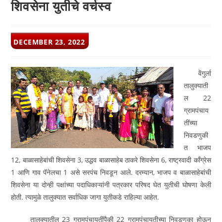
शिवसेना युतीचे वर्चस्व
POST
DECEMBER 23, 2022
PUBLISHED:
वेंगुर्ला
तालुक्याती
ल 22
ग्रामपंचाय
तींच्या
निवडणुकी
त भाजप
12, बाळासाहेबांची शिवसेना 3, उद्धव बाळासाहेब ठाकरे शिवसेना 6, राष्ट्रवादी काँग्रेस
1 आणि गाव पॅनेलचा 1 असे सरपंच निवडून आले. दरम्यान, भाजप व बाळासाहेबांची
शिवसेना या दोन्ही पक्षांच्या पदाधिकाऱ्यांनी पत्रकार परिषद घेत युतीची घोषणा केली
होती. त्यामुळे तालुक्यात सर्वाधिक जागा युतीकडे राहिल्या आहेत.
तालुक्यातील 23 ग्रामपंचायतींपैकी 22 ग्रामपंचायतीच्या निवडणुका होऊन