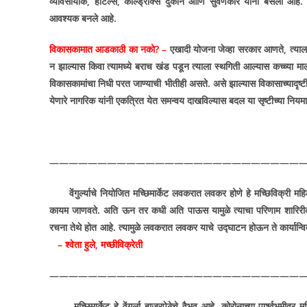
व्यावसायीक
,
हॉटेल्स
,
कोल्ड्रींक्स दुकाने आणि सुवर्णकार यांना बसला आहे.
आवश्यक बनले आहे.
विकासकामात आडकाठी का नको
? –
एखादी योजना जेव्हा सरकार आणते
,
त्या
न झाल्यास किवा त्यामध्ये बराच खंड पडून त्याला स्थगिती आल्यास कच्च्या म
विकासकामांचा निधी परत जाण्याची भीतीही असते. असे झाल्यास विकासाच्यादृष्टीन
येणारे नागरिक यांनी एकत्रित येत समन्वय दाखविल्यास बदल या सृष्टीच्या नियम
———————————————————————————
वेंगुर्ल्याचे नियोजित मच्छिमार्केट लवकरात लवकर होणे हे मच्छिविक्री म
कायम जाणवते. अति ऊन तर कधी अति पाऊस यामुळे त्याचा परिणाम शारिरीक आर
रचना तेथे होत आहे. त्यामुळे लवकरात लवकर याचे उद्घाटन होऊन ते कार्यान्
– श्वेता हुले
,
मच्छीविक्रेती
———————————————————————————
मच्छिमार्केट हे वेंगुर्ला बाजरपेठेचे वैभव आहे. कोरोनाच्या पार्श्वभूम