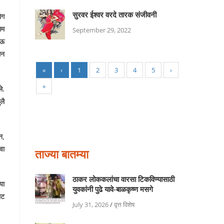
सुरवर ईश्‍वर वरदे तारक संजीवनी
ोग
ाम
September 29, 2022
ोऊ
सन
«
‹
1
2
3
4
5
›
»
े.
लै
न
,
वा
ताज्या बातम्या
ठाकर लोककलांचा वारसा टिकविण्यासाठी
्या
युवकांनी पुढे यावे-बाळकृष्ण मसगे
थेट
July 31, 2026
/
वृत्त विशेष