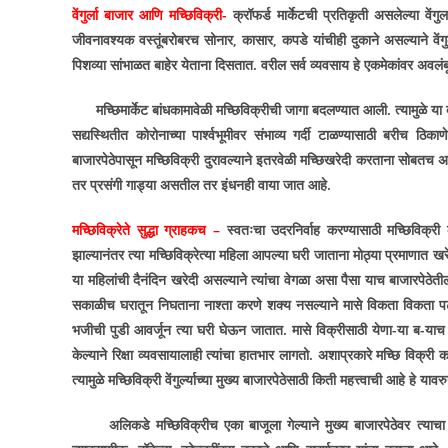
वेंगुर्ला बाजार आणि मच्छिविक्री-
क्रॉफर्ड मार्केटची प्रतिकृती असलेल्या वेंग
जीवनावश्यक वस्तूंबरोबरच सोनार
,
कासार
,
कपडे यांचीही दुकाने असल्याने वें
पिशव्या सांभाळत बाहेर येताना दिसतात. वरील सर्व व्यवसाय हे एकमेकांवर अवलं
मच्छिमार्केट बांधकामावेळी मच्छिविक्रीची जागा बदलण्यात आली. त्यामुळे या ब
सद्यस्थितीत कोरोनाच्या पार्श्वभूमीवर संभाव्य गर्दी टाळण्यासाठी बरीच ठ
बाजारपेठेपासून मच्छिविक्री दुरावल्याने इतरवेळी मच्छिखरेदी करताना सोबतच
तर प्रसंगी गाड्या असतील तर इंधनही वाया जात आहे.
मच्छिविक्रेते सुद्धा ग्राहकच –
स्वतःचा उदरनिर्वाह करण्यासाठी मच्छिविक्री
झाल्यानंतर त्या मच्छिविक्रेत्या महिला आपल्या घरी जाताना मोठ्या प्रमाणात खर
या महिलांची दैनंदिन खरेदी असल्याने त्यांचा वेगळा असा पैसा याच बाजारपेठेतील 
सकाळीच घरातून निघताना नाश्ता करणे शक्य नसल्याने मासे विकता विकता पटकन
भजीची पुडी आवर्जून त्या घरी घेऊन जातात. मासे विक्रीसाठी येणा-या ब-याच महि
केल्याने रिक्षा व्यवसायालाही त्यांचा हातभार लागतो. अशाप्रकारे मच्छि विक
त्यामुळे मच्छिविक्री वेंगुर्ल्याच्या मुख्य बाजारपेठेसाठी किती महत्त्वाची आहे हे यावर
अलिकडे मच्छिविक्रीच एका बाजूला गेल्याने मुख्य बाजारपेठेवर त्या