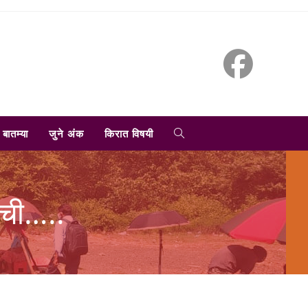
TOGGLE
बातम्या
जुने अंक
किरात विषयी
WEBSITE
ेटची…..
SEARCH