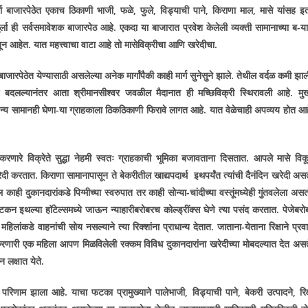
ुर्ला बाजारपेठेत एकाच ठिकाणी भाजी
,
फळे
,
फुले
,
विड्याची पाने
,
किराणा माल
,
मासे यांसह इ
गुर्ला ही सर्वसमावेशक बाजारपेठ आहे. एकदा या बाजारात प्रवेश केलेली व्यक्ती सामानाच्या ब-य
बून आहेत. यात महत्त्वाचा वाटा आहे तो मासेविक्रीचा आणि खरेदीचा.
ाजारपेठेत येण्यासाठी असलेल्या अनेक मार्गांपैकी काही मार्ग सुनेसुने झाले. तेथील वर्दळ कमी झाल
िकाणे बदलल्यानंतर आता श्रीमानसीश्वर जवळील मैदानात ही मच्छिविक्री स्थिरावली आहे. मुख
 अन्य सामानही घेणा-या ग्राहकाला ठिकठिकाणी फिरावे लागत आहे. यात वेळेचाही अपव्यय होत आह
 करणारे विक्रेते सुद्धा नेहमी स्वतः ग्राहकाची भूमिका बजावताना दिसतात. आपले मासे विक
ेदी करतात. किराणा सामानापासून ते बेकरीतील खाद्यपदार्थ इथपर्यंत त्यांची दैनंदिन खरेदी असत
काही दुकानदारांकडे पिग्मीच्या स्वरुपात तर काही सोन्या-चांदीच्या वस्तूंमध्येही गुंतवलेला असत
 इथल्या हॉटेल्समध्ये जाऊन न्याहारीबरोबरच कोल्ड्रींक्स घेणे त्या पसंद करतात. पेजेबरो
लांकडे वाहनांची सोय नसल्याने त्या रिक्शांना प्राधान्य देतात. जाताना-येताना रिक्षाने प्रव
्री करणारी एक महिला आपण मिळविलेली रक्कम विविध दुकानदारांना खरेदीच्या मोबदल्यात देत असत
ुन लक्षात येते.
चा परिणाम झाला आहे. याचा फटका प्रामुख्याने पालेभाजी
,
विड्याची पाने
,
बेकरी उत्पादने
,
रिक