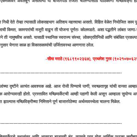
 एकमेकांवर अवलंबून असलेल्या या बाजारपेठा तेजीत चालण्यासाठी याठिकाणी मच्छिविक्री हो
ला निधी देते तेव्हा त्यासाठी लोकसहभाग अतिशय महत्त्वाचा असतो. विहित वेळेत नियोजित काम पूर
ालाची किमत
,
कामगारांची मजूरी वाढून ती योजना पूर्णतः कोलमडते. अशा पद्धतीने लांबत जाणा-
े ती नामुष्कीच असते. यासाठी स्थानिक स्वराज्य संस्था
,
लोकप्रतिनिधी आणि संबंधित प्रकल्प
ानुसार येणारा काळ हा विकासकामांची उर्जितावस्था आणणारा ठरेल.
-सीमा मराठे (९६८९९०२३६७),
प्रथमेश गुरव (९०२१०७०६२
————————————————————————————-
हिलांच्या दृष्टीने अत्यंत आवश्यक आहे. आज रोजी पिण्याचे पाणी
,
स्वच्छतागृह यांची वानवा आम्हा
ोग्यावरही होतो. प्रस्तावित मच्छिमार्केटची आम्ही पहाणी केली असून आम्हाला सुयोग्य अ
वित झाल्यास मच्छिविक्रीच्या निमित्ताने पूर्ण बाजारपेठेच्या अर्थव्यवस्थेला चालना मिळे
————————————————————————————-
ीवर मच्छिमार्केटचे स्थलांतर आणि आठवडा बाजारही बंद
,
त्यामुळे फार मोठा आर्थिक फटका सर्वांच्य