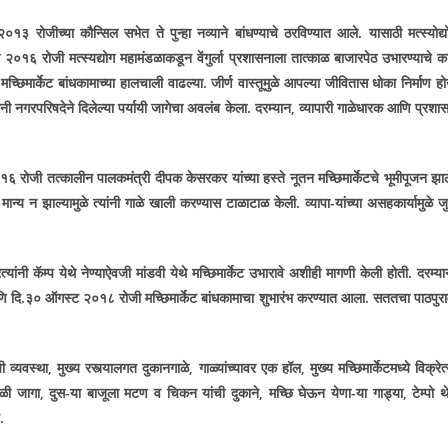
२०१३ रोजीच्या कौन्सिल सभेत ते पुन्हा नव्याने बांधण्याचे ठरविण्यात आले. यासाठी मत्स्योद्य
 २०१६ रोजी मत्स्यद्योग महामंडळाकडून वेंगुर्ला प्रशासनाला तात्काळ बाजारपेठ उभारण्याचे क
मच्छिमार्केट बांधकामाच्या हालचाली वाढल्या. जीर्ण वास्तूमुळे आपल्या जीवितास धोका निर्माण ह
ी नगरपरिषदेने दिलेल्या पर्यायी जागेचा अवलंब केला. दरम्यान
,
व्यापारी गाळेधारक आणि प्रशा
 रोजी तत्कालीन पालकमंत्री दीपक केसरकर यांच्या हस्ते नूतन मच्छिमार्केटचे भूमीपूजन झाल
ा मान्य न झाल्यामुळे त्यांनी गाळे खाली करण्यास टाळाटाळ केली. व्यापा-यांच्या असहकार्यामुळे जु
नी कॅम्प येथे नेण्याऐवजी मांडवी येथे मच्छिमार्केट उभारावे अशीही मागणी केली होती. दरम्या
ि दि.३० ऑगस्ट २०१८ रोजी मच्छिमार्केट बांधकामाचा शुभारंभ करण्यात आला. सततचा पाठपुरा
ी व्यवस्था
,
मुख्य रस्त्यालगत दुकानगाळे
,
गाळ्यांच्यावर एक हॉल
,
मुख्य मच्छिमार्केटमध्ये विक्रेत
गळी जागा
,
दुस-या बाजूला मटण व चिकन यांची दुकाने
,
मच्छि घेऊन येणा-या गाड्या
,
टेम्पो 
.