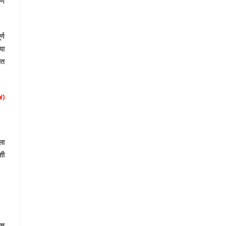
णे
्ण
या
ात
४)
ला
शी
ल.
ाच