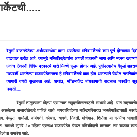
िमार्केटची…..
वेंगुर्ला बाजारपेठेच्या अर्थव्यवस्थेचा कणा असलेल्या मच्छिमार्केटचे काम पूर्ण होण्याच्या दिशे
वाटचाल करीत आहे. त्यामुळे मच्छिविक्रेत्यांना आपली हक्काची जागा आणि मत्स्य खवय्यां
एकाच ठिकाणी विविध प्रकारचे मासे मिळणे सुलभ होणार आहे. पूर्वीप्रमाणेच वेंगुर्ला शहराच्
मध्यवर्ती असलेल्या बाजारपेठेलगतच हे मच्छिमार्केटचे काम होत असल्याने येथील नागरिकां
व्यापारी वर्गही सुखावला आहे. अर्थात
,
मच्छिमार्केट बांधकामाची वाटचाल नक्कीच सू
नव्हती…..
वेंगुर्ला तालुक्याला मोठ्या प्रमाणात समुद्रकिनारपट्टी लाभली आहे. यात शहराबरो
रात असलेल्या बाजारपेठेकडे पाहिले जाते. नगरपरिषदेच्या मार्केटपरिसरात
‘
मच्छीमार्केट
‘
साठी स्वतंत
ाग
,
केळुस
,
दाभोली
,
वायंगणी
,
कोचरा
,
खवणे
,
निवती
,
मोचेमाड
,
शिरोडा या ग्रामीण भागात
यामध्ये सुमारे ८० महिला प्रत्यक्ष बाजारपेठेत येऊन मच्छिविक्री करतात. तर घाऊक व्याप
हिलांचा समावेश आहे.