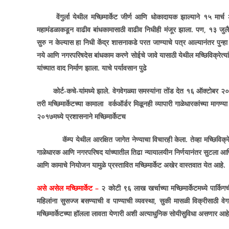
वेंगुर्ला येथील मच्छिमार्केट जीर्ण आणि धोकादायक झाल्याने १५ मार्च 
महामंडळाकडून वाढीव बांधकामासाठी वाढीव निधीही मंजूर झाला. पण
,
१३ जुलै
सुरु न केल्यास हा निधी केंद्र शासनाकडे परत जाण्याचे पत्र आल्यानंतर पुन्हा 
नये आणि नगरपरिषदेस बांधकाम करणे सोईचे जावे यासाठी येथील मच्छिविक्रेत्यांन
यांच्यात वाद निर्माण झाला. याचे पर्यावसान पुढे
कोर्ट-कचे-यांमध्ये झाले. वेगवेगळ्या समस्यांना तोंड देत १६ ऑक्टोबर २०१६
तरी मच्छिमार्केटच्या कामाला वर्कऑर्डर मिळूनही व्यापारी गाळेधारकांच्या मागण्य
२०१७मध्ये प्रशासनाने मच्छिमार्केटच
कॅम्प येथील आरक्षित जागेत नेण्याचा विचारही केला. तेव्हा मच्छिविक्रेत्यां
गाळेधारक आणि नगरपरिषद यांच्यातील तिढा न्यायालयीन निर्णयानंतर सुटला आण
आणि कामाचे नियोजन यामुळे प्रस्तावित मच्छिमार्केट अखेर वास्तवात येत आहे.
असे असेल मच्छिमार्केट –
२ कोटी ९६ लाख खर्चाच्या मच्छिमार्केटमध्ये पार्किगच
महिलांना सुसज्ज बसण्याची व पाण्याची व्यवस्था
,
सुकी मासळी विक्रीसाठी वे
मच्छिमार्केटच्या हॉलला लावता येणारी अशी अत्याधुनिक सोयीसुविधा असणार आहे