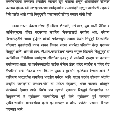
संस्थेसारख्या संस्थांचा असलेला सहभाग खूप मोलाचा असून अधिकाधिक रोजगार
उपलब्ध होण्यासाठी अशाप्रकारच्या कार्यक्रमांना पालकमंत्री म्हणून सर्वतोपरी सहकार्य
दिले जाईल अशी ग्वाही सिधुदुर्गाचे पालकमंत्री रविद्र चव्हाण यांनी दिली.
मानव साधन विकास संस्था ही महिला
,
शेतकरी
,
मच्छिमार
,
युवा
,
माजी सैनिक व
आर्थिकदृष्ट्या वंचित घटकांच्या सर्वांगिण विकासासाठी कार्यरत आहे. कोकण
किनारपट्टीचे सतत वृद्धिगत होणारे पर्यटनमूल्य लक्षात घेऊन सिधुदुर्ग जिल्ह्यातील
मच्छिमार युवकांसाठी मानव साधन विकास संस्था संचलित परिवर्तन केंद्र प्रकल्प
सिधुदुर्ग आणि
‘
आय.सी.आय. सी.आय.फाऊंडेशन
‘
यांच्या संयुक्त विद्यमाने
‘
सिधुपुत्र
‘
हा
उपजिविका निर्मितीक्षम कार्यक्रम ऑक्टोबर २०२३ ते जानेवारी २०२४ या दरम्यान
राबविण्यात आला. या कार्यक्रमांतर्गत
‘
लाईफ सेव्हिग तंत्र
,
वॉटर स्पोर्टस्
‘
व
‘
पॉवर बोट
हॅण्डलिग
‘
याचे निवडक ८७ मच्छिमार युवक व युवतींना प्रशिक्षण देण्यात आले. हे
प्रशिक्षण भारतातील नामांकित भारतीय पर्यटन आणि यात्रा प्रबंध संस्थान अंतर्गत
राष्ट्रीय जलक्रीडा संस्थान-गोवा या पर्यटन मंत्रालय
,
भारत सरकार अधिकृत
संस्थेमध्ये देण्यात आले. विशेष बाब म्हणजे प्रथमच सिधुदुर्ग जिल्ह्यातील १०
सिधुकन्यांनी हे प्रशिक्षण यशस्वीरित्या पूर्ण केले. प्रशिक्षण पूर्ण करणा­या
प्रशिक्षणार्थींना मान्यवरांच्या हस्ते प्रमाणपत्र व वॉटर स्पोर्टस परवाना वितरण
करण्यात आले.