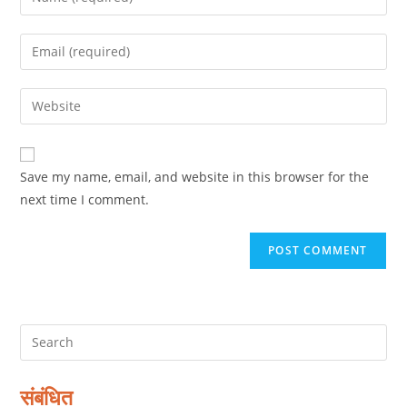
your
name
Enter
or
your
username
email
Enter
to
address
your
comment
to
website
comment
URL
Save my name, email, and website in this browser for the
(optional)
next time I comment.
संबंधित