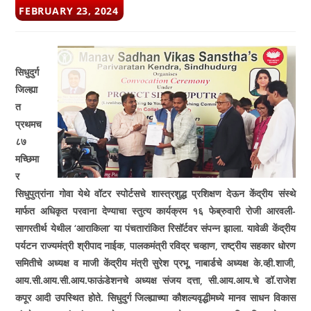
POST
FEBRUARY 23, 2024
PUBLISHED:
सिधुदुर्ग
जिल्ह्या
त
प्रथमच
८७
मच्छिमा
र
सिधुपुत्रांना गोवा येथे वॉटर स्पोर्टसचे शास्त्रशुद्ध प्रशिक्षण देऊन केंद्रीय संस्थे
मार्फत अधिकृत परवाना देण्याचा स्तुत्य कार्यक्रम १६ फेब्रुवारी रोजी आरवली-
सागरतीर्थ येथील
‘
आराकिला
‘
या पंचतारांकित रिसॉर्टवर संपन्न झाला. यावेळी केंद्रीय
पर्यटन राज्यमंत्री श्रीपाद नाईक
,
पालकमंत्री रविद्र चव्हाण
,
राष्ट्रीय सहकार धोरण
समितीचे अध्यक्ष व माजी केंद्रीय मंत्री सुरेश प्रभू
,
नाबार्डचे अध्यक्ष के.व्ही.शाजी
,
आय.सी.आय.सी.आय.फाऊंडेशनचे अध्यक्ष संजय दत्ता
,
सी.आय.आय.चे डॉ.राजेश
कपूर आदी उपस्थित होते. सिधुदुर्ग जिल्ह्याच्या कौशल्यवृद्धीमध्ये मानव साधन विकास