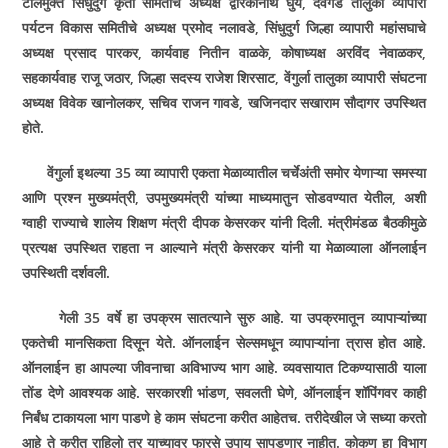
टोलमुक्त सिंधुदुर्ग कृती समितीचे अध्यक्ष द्वारकानाथ घुर्ये, देवगड तालुका व्यापारी
पर्यटन विकास समितीचे अध्यक्ष प्रमोद नलावडे, सिंधुदुर्ग जिल्हा व्यापारी महांसघाचे
अध्यक्ष प्रसाद पारकर, कार्यवाह नितीन वाळके, कोषाध्यक्ष अरविंद नेवाळकर,
सहकार्यवाह राजू जठार, जिल्हा सदस्य राजेश शिरसाट, वेंगुर्ला तालुका व्यापारी संघटना
अध्यक्ष विवेक खानोलकर, सचिव राजन गावडे, खजिनदार सखाराम सौदागर उपस्थित
होते.
वेंगुर्ला इथल्या 35 व्या व्यापारी एकता मेळाव्यातील चर्चेअंती समोर येणाऱ्या समस्या
आणि प्रश्‍न मुख्यमंत्री, उपमुख्यमंत्री यांच्या माध्यमातुन सोडवण्यात येतील, अशी
ग्वाही राज्याचे शालेय शिक्षण मंत्री दीपक केसरकर यांनी दिली. मंत्रीमंडळ बैठकीमुळे
प्रत्यक्ष उपस्थित राहता न आल्याने मंत्री केसरकर यांनी या मेळाव्याला ऑनलाईन
उपस्थिती दर्शवली.
गेली 35 वर्षे हा उपक्रम सातत्याने सुरु आहे. या उपक्रमातून व्यापाऱ्यांच्या
एकतेची मानसिकता दिसून येते. ऑनलाईन सेल्समधून व्यापाऱ्यांना त्रास होत आहे.
ऑनलाईन हा आपल्या जीवनाचा अविभाज्य भाग आहे. व्यवसायात टिकण्यासाठी याला
तोंड देणे आवश्‍यक आहे. सरकारशी भांडण, सवलती घेणे, ऑनलाईन शॉपिंगवर काही
निर्बंध टाकायला भाग पाडणे हे काम संघटना करीत आहेतच. तरीदेखील जे सध्या करतो
आहे ते करीत राहिलो तर याच्यावर फारसे उपाय सापडणार नाहीत. कोकण हा विभाग