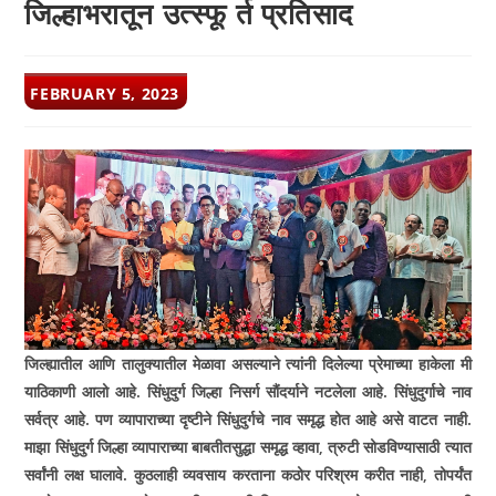
जिल्हाभरातून उत्स्फू र्त प्रतिसाद
POST
FEBRUARY 5, 2023
PUBLISHED:
जिल्ह्यातील आणि तालुक्यातील मेळावा असल्याने त्यांनी दिलेल्या प्रेमाच्या हाकेला मी
याठिकाणी आलो आहे. सिंधुदुर्ग जिल्हा निसर्ग सौंदर्याने नटलेला आहे. सिंधुदुर्गाचे नाव
सर्वत्र आहे. पण व्यापाराच्या दृष्टीने सिंधुदुर्गचे नाव समृद्ध होत आहे असे वाटत नाही.
माझा सिंधुदुर्ग जिल्हा व्यापाराच्या बाबतीतसुद्धा समृद्ध व्हावा, त्रुटी सोडविण्यासाठी त्यात
सर्वांनी लक्ष घालावे. कुठलाही व्यवसाय करताना कठोर परिश्रम करीत नाही, तोपर्यंत