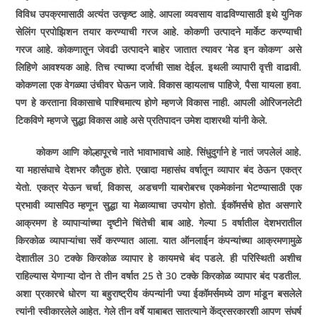
विविध उपक्रमासाठी अत्यंत उत्कृष्ट आहे. आपला व्यवसाय वाढविण्यासाठी इथे युनिक
सेलिंग प्रपोझिशन तयार करण्याची गरज आहे. कोकणी उत्पादने मार्केट करण्याची
गरज आहे. कोकणातून जेवढी उत्पादने बाहेर जातात त्यावर ‘मेड इन कोकण‘ असे
लिहिणे आवश्‍यक आहे. तिच त्याच्या दर्जाची साक्ष देईल. इथली व्यापारी वृत्ती वाढावी.
कोकणला एक वेगळ्या उंचीवर घेऊन जावे. विकास व्हायलाच पाहिजे, पैसा यायला हवा.
पण हे करताना विकासाचे पाश्‍चिमात्य होणे म्हणजे विकास नाही. आपली ओरिजनलेटी
टिकविणे म्हणजे सुद्धा विकास आहे असे प्रतिपादन उमेश दाशरथी यांनी केले.
कोकण आणि कोल्हापूरचे नाते भावाभावाचे आहे. सिंधुदुर्गाने हे नातं जपलेलं आहे.
या महासंघाचे देशभर कौतुक होते. एखादा महासंघ वर्षातून व्यापार बंद ठेऊन एकत्र
येतो. एकत्र येऊन चर्चा, विकास, अडचणी याबरोबरच एकमेकांना भेटण्यासाठी एक
प्रभावी व्यासपिठ म्हणून सुद्धा या मेळाव्याचा उपयोग होतो. ईकॉमर्सचे होत असणारे
आक्रमण हे व्यापाऱ्यांच्या दृष्टीने चिंतेची बाब आहे. गेल्या 5 वर्षातील देशभरातील
किरकोळ व्यापाऱ्यांचा सर्वे करण्यात आला. यात ऑनलाईन कंपन्यांच्या आक्रमणामुळे
देशातील 30 टक्के किरकोळ व्यापार हे कायमचे बंद पडले. ही परिस्थिती अशीच
राहिल्यास येणाऱ्या दोन ते तीन वर्षात 25 ते 30 टक्के किरकोळ व्यापार बंद पडतील.
अशा प्रकारचे धोरण या बहुराष्ट्रीय कंपन्यांनी ज्या ईकॉमर्समध्ये ठाण मांडून बसलेले
त्यांनी स्वीकारलेले आहेत. गेले तीन वर्षे याबाबत सातत्याने केंद्रसरकारशी आपण संघर्ष