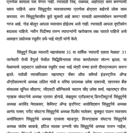
प्रत्येक कामाला यश येणार नाही. त्यासाठी जिद्द, तळमळ, अहोरात्र काम करण्याची
सवय पाहिजे. आज सिंधुदुर्गात व्यवसायाच्या प्रत्येक क्षेत्रात बाहेरचे लोक काम
करतात. मग सिंधुदुर्गवासीय कुठे चुकतो आहे काय? यासाठी आत्मसंशोधन करण्याची
गरज आहे. गोड बोलून आपला व्यवसाय होईलच असे नाही. त्यासाठी आपला दृष्टीकोन
बदलला पाहिजे. नवीन पिढीच्या तरुण व्यापाऱ्यांनी खरोखरच लक्ष घातले पाहिजे असे
आवाहन उद्योजक रघुवीर उर्फ भाई मंत्री यांनी केले.
सिंधुदुर्ग जिल्हा व्यापारी महासंघाचा 35 वा वार्षिक ‘व्यापारी एकता मेळावा‘ 31
जानेवारी रोजी वेंगुर्ला येथील सिद्धिविनायक मंगल कार्यालयात संपन्न झाला. या
मेळाव्याचे उद्घाटन उद्योजक रघुवीर तथा भाई मंत्री यच्या हस्ते दीपप्रज्वलन करुन
झाले. यावेळी व्यासपिठावर महाराष्ट्र चेंबर ऑफ कॉमर्स इंडस्ट्रीज ॲण्ड
ॲग्रीकल्चरचे अध्यक्ष ललित गांधी व वरिष्ठ उपाध्यक्ष उमेश दाशरथी, सारस्वत बँक
संचालक सुनिल सौदागर, जीएसटी कौन्सिलचे सदस्य सीए उमेश शर्मा, महाराष्ट्र वीज
ग्राहक संघटनेचे अध्यक्ष प्रताप होगाडे, कंझ्युमर प्रॉडक्टस्‌ डिस्टीब्युटर्स सिंधुदुर्गचे
अध्यक्ष अरविंद नेवाळकर, केमिस्ट ॲण्ड ड्रगिस्ट असोसिएशन सिंधुदुर्गचे अध्यक्ष
आनंद रासम, परीट संघटना सिंधुदुर्गचे अध्यक्ष दिलीप भालेकर, कुक्कुट पालन व्यवसाय
असोसिएशन सिंधुदुर्गचे अध्यक्ष प्रकाश म्हाडगुत, विजग्राहक संघटना सिंधुदुर्गचे
अध्यक्ष संतोष काकडे, हॉटेल मालक उन्नत्ती संघ सिंधुदुर्गचे अध्यक्ष राजन नाईक,