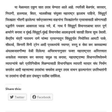
या मेळाव्यात एकूण सात ठराव घेण्यात आले आहे. त्यापैकी बेळगांव, कारवार,
निपाणी, हल्ल्याळ, बिदर, भालकीसह संयुक्त महाराष्ट्र झालाच पाहिजे, सिंधुदुर्ग
जिल्ह्यात नोंदणी झालेल्या सर्वप्रकारच्या वाहनांना जिल्ह्यांतर्गत प्रवासासाठी कोणत्याही
पद्धतीने पथकर आकारला जाऊ नये, बॅ. नाथ पै सिंधुदुर्ग विमानतळाचा वापर पूर्ण
क्षमतेने करावा व मुंबई-सिंधुदुर्ग-मुंबई विमानसेवा आठवड्याचे सातही दिवस सुरू ठेवावी.
केंद्रीय मंत्री नारायण राणे यांच्या प्रयत्नातून सिंधुदुर्गात नियोजित आयटी पार्क,
सीवर्ल्ड, किनारी मिनी ट्रेन आदी प्रकल्पांचे स्वागत, वस्तु व सेवा कर कायद्याच्या
अंमलबजावणीच्या वेळी दिलेल्या अभिवचनानुसार फक्त महाराष्ट्रात अस्तित्त्वात
असलेला व्यवसाय कर कायदा समुळ रद्द करावा, महाराष्ट्राच्या विधानपरिषदेमध्ये
व्यापाऱ्यांचे खरे प्रतिनिधीत्व मिळण्यासाठी विभागनिहाय व्यापारी मतदार संघ निर्माण
करावेत आदी महत्त्वाच्या ठरावांचा समावेश असून ठराव वाचन झाल्यानंतर उपस्थितांनी
या ठरावांना दोन्ही हात उंचावून पाठींबा दर्शविला.
Share this:
Twitter
Facebook