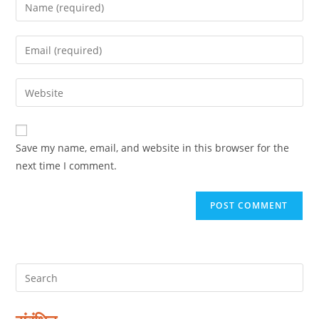
Enter
your
name
Enter
or
your
username
email
Enter
to
address
your
comment
to
website
comment
URL
Save my name, email, and website in this browser for the
(optional)
next time I comment.