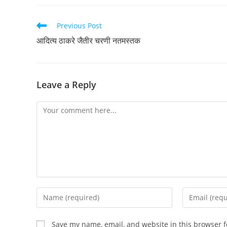
Read
Previous Post
more
आदित्य ठाकरे जैतीर चरणी नतमस्तक
articles
Leave a Reply
Comment
Enter
Enter
your
your
name
email
Save my name, email, and website in this browser f