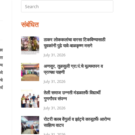
संबंधित
ठाकर लोककलांचा वारसा टिकविण्यासाठी
युवकांनी पुढे यावे-बाळकृष्ण मसगे
ाव
July 31, 2026
ित
्य
अणसुर, तुळसुली ग्रा.पं.चे मूल्यमापन व
प्रत्यक्ष पाहणी
ये
चे
July 31, 2026
्य
तेली समाज उन्नती मंडळातर्फे विद्यार्थी
गुणगौरव संपन्न
July 31, 2026
रोटरी क्लब वेंगुर्ला व झांट्ये काजूतर्फे आरोग्य
साहित्य वाटप
July 31, 2026