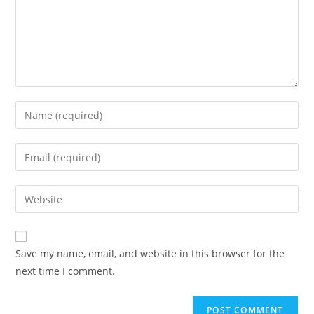
Enter
your
name
Enter
or
your
username
email
Enter
to
address
your
comment
to
website
comment
URL
Save my name, email, and website in this browser for the
(optional)
next time I comment.