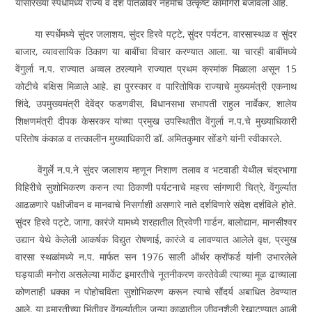
यासारख्या स्पर्धांमध्ये राज्य व देश पातळीवर नेहमीच उत्कृष्ट कामगिरी बजावली आहे.
या स्पर्धेमध्ये सुंदर जलाशय, सुंदर हिरवे पट्टे, सुंदर पर्यटन, वारसास्थळ व सुंदर
बाजार, व्यावसायिक ठिकाण या बाबींचा विचार करण्यात आला. या चारही बाबींमध्ये
वेंगुर्ला न.प. राज्यात अव्वल ठरल्याने राज्यात प्रथम क्रमांक मिळाला असून 15
कोटीचे बक्षिस मिळाले आहे. हा पुरस्कार व पारितोषिक राज्याचे मुख्यमंत्री एकनाथ
शिंदे, उपमुख्यमंत्री देवेंद्र फडणवीस, विधानसभा सभापती राहुल नार्वेकर, शालेय
शिक्षणमंत्री दीपक केसरकर यांच्या प्रमुख उपस्थितीत वेंगुर्ला न.प.चे मुख्याधिकारी
परितोष कंकाळ व तत्कालीन मुख्याधिकारी डॉ. अमितकुमार सोंडगे यांनी स्वीकारले.
वेंगुर्ले न.प.ने सुंदर जलाशय म्हणून निशाण तलाव व भटवाडी येथील चंद्रभागा
विहिरीचे सुशोभिकरण करुन त्या ठिकाणी पर्यटनाचे महत्त्व सांगणारी चित्रे, वेंगुर्ल्यात
आढळणारे पक्षीजीवन व मानवाचे निसर्गाशी असणारे नाते दर्शविणारे संदेश दर्शविले होते.
सुंदर हिरवे पट्टे, जागा, कारंजे यामध्ये शरहातील त्रिवेणी गार्डन, बालोद्यान, मानसीश्‍वर
उद्यान येथे केलेली आकर्षक विद्युत रोषणाई, कारंजे व लावण्यात आलेले वृक्ष, प्रमुख
वारसा स्थळांमध्ये न.प. मार्फत सन 1976 साली ऑर्थर क्रॉफर्ड यांनी उभारलेले
घड्याळी मनोरा असलेल्या मार्केट इमारतीचे नूतनीकरण करतेवेळी त्याच्या मूळ ढाच्याला
कोणताही धक्का न पोहोचविता सुशोभिकरण करून त्याचे सौंदर्य अबाधित ठेवण्यात
आले. या इमारतीच्या भिंतीवर वेंगुर्ल्यातील जुन्या काळातील जीवनशैली रेखाटण्यात आली