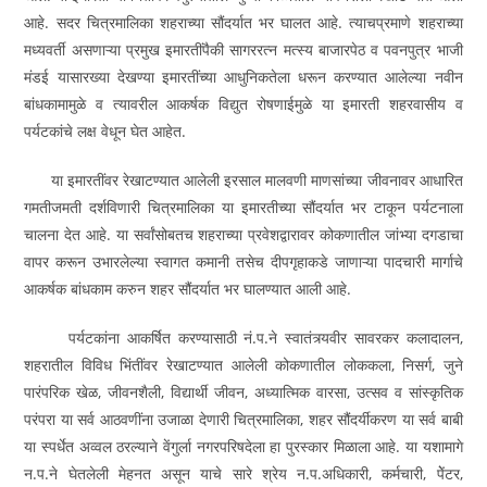
आहे. सदर चित्रमालिका शहराच्या सौंदर्यात भर घालत आहे. त्याचप्रमाणे शहराच्या
मध्यवर्ती असणाऱ्या प्रमुख इमारतींपैकी सागररत्न मत्स्य बाजारपेठ व पवनपुत्र भाजी
मंडई यासारख्या देखण्या इमारतींच्या आधुनिकतेला धरून करण्यात आलेल्या नवीन
बांधकामामुळे व त्यावरील आकर्षक विद्युत रोषणाईमुळे या इमारती शहरवासीय व
पर्यटकांचे लक्ष वेधून घेत आहेत.
या इमारतींवर रेखाटण्यात आलेली इरसाल मालवणी माणसांच्या जीवनावर आधारित
गमतीजमती दर्शविणारी चित्रमालिका या इमारतीच्या सौंदर्यात भर टाकून पर्यटनाला
चालना देत आहे. या सर्वांसोबतच शहराच्या प्रवेशद्वारावर कोकणातील जांभ्या दगडाचा
वापर करून उभारलेल्या स्वागत कमानी तसेच दीपगृहाकडे जाणाऱ्या पादचारी मार्गाचे
आकर्षक बांधकाम करुन शहर सौंदर्यात भर घालण्यात आली आहे.
पर्यटकांना आकर्षित करण्यासाठी नं.प.ने स्वातंत्र्यवीर सावरकर कलादालन,
शहरातील विविध भिंतींवर रेखाटण्यात आलेली कोकणातील लोककला, निसर्ग, जुने
पारंपरिक खेळ, जीवनशैली, विद्यार्थी जीवन, अध्यात्मिक वारसा, उत्सव व सांस्कृतिक
परंपरा या सर्व आठवणींना उजाळा देणारी चित्रमालिका, शहर सौंदर्यीकरण या सर्व बाबी
या स्पर्धेत अव्वल ठरल्याने वेंगुर्ला नगरपरिषदेला हा पुरस्कार मिळाला आहे. या यशामागे
न.प.ने घेतलेली मेहनत असून याचे सारे श्रेय न.प.अधिकारी, कर्मचारी, पेेंटर,