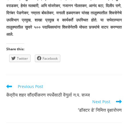
वराडकर
,
हेमंत मलबारी
,
अभि मांजरेकर
,
गजानन गोलतकर
,
आनंद
बटा
,
दिलीप राणे
,
दिगंबर पेडणेकर
,
नम्रता बोवलेकर
,
मनाली हळदणकर यांसह तालुक्यातील शिवसेनेचे
उपविभाग प्रमुख
,
शाखा प्रमुख व कार्यकर्ते उपस्थित होते. या सभेदरम्यान
तालुक्यातील सुमारे ५०० पदाधिका­यांना शिवसेनेतर्फे मोफत छत्र्यांचे वाटप करण्यात
आले.
Share this:
Twitter
Facebook
Read
Previous Post
more
केंद्रीय शहर सौंदर्यीकरण स्पर्धेसाठी वेंगुर्ला न.प. सज्ज
articles
Next Post
‘डॉक्टर डे‘ निमित्त वृक्षारोपण