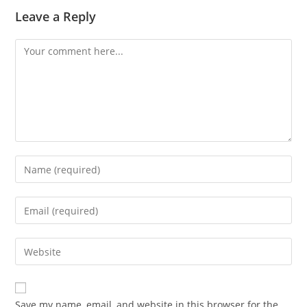
Leave a Reply
Comment
Enter
your
name
Enter
or
your
username
email
Enter
to
address
your
comment
to
website
comment
URL
Save my name, email, and website in this browser for the