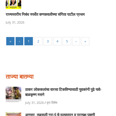
राज्यस्तरीय निबंध स्पर्धेत कणकवलीच्या संगिता पाटील प्रथम
July 31, 2026
«
‹
1
2
3
4
5
›
»
ताज्या बातम्या
ठाकर लोककलांचा वारसा टिकविण्यासाठी युवकांनी पुढे यावे-
बाळकृष्ण मसगे
July 31, 2026
/
वृत्त विशेष
अणसुर, तुळसुली ग्रा.पं.चे मूल्यमापन व प्रत्यक्ष पाहणी