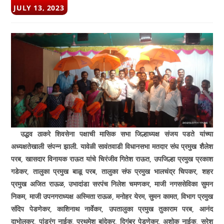
POST
JULY 13, 2023
PUBLISHED:
उद्धव ठाकरे शिवसेना पक्षाची मासिक सभा जिल्हाध्यक्ष संजय पडते यांच्या
अध्यक्षतेखाली संपन्न झाली. यावेळी सावंतवाडी विधानसभा मतदार संघ प्रमुख शैलेश
परब
,
खासदार विनायक राऊत यांचे चिरंजीव गितेश राऊत
,
उपजिल्हा प्रमुख प्रकाश
गडेकर
,
तालुका प्रमुख बाळू परब
,
तालुका संफ प्रमुख भालचंद्र चिपकर
,
शहर
प्रमुख अजित राऊळ
,
उभादांडा सरपंच निलेश चमणकर
,
माजी नगससेविका सुमन
निकम
,
माजी उपनगराध्यक्ष अस्मिता राऊळ
,
मनोहर येरम
,
सुमन कामत
,
विभाग प्रमुख
संदिप पेडणेकर
,
काशिनाथ नार्वेकर
,
उपतालुका प्रमुख तुकाराम परब
,
आनंद
दाभोलकर
,
पांडुरंग नाईक
,
प्रथमेश बांदेकर
,
दिगंबर पेडणेकर
,
अशोक नाईक
,
सुरेश