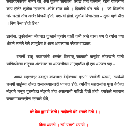
सकारात्मकपणे सामोरे जा
,
असे तुकोबा सांगतात. केवळ शोक केल्याने
,
रडत राहिल्याने
काय होते
?
तुकोबा म्हणतात -शोकें शोक वाढे । हिमतीचे धीर गाढे ।। जो विपत्तीत
धीर धरतो तोच अखेर विजयी होतो
,
यशस्वी होतो. तुकोबा विचारतात – तुका म्हणे धीरा
। विण कैसा होतो हिरा
?
ज्ञानोबा
,
तुकोबांच्या जीवनात दुःखाचे प्रसंग काही कमी आले काय
?
पण ते त्यांना ज्या
धीराने सामोरे गेले त्यामुळेच ते आज आपल्याला प्रेरक वाटतात.
राजर्षी शाहू महाराजांचे अत्यंत विश्वासू सहकारी वासुदेव तोफखाने यांनी
सांगितलेल्या शाहूंच्या अंतरंगात या आठवणींच्या संग्रहातील ही एक आठवण पहा –
अवघा महाराष्ट्र ढवळून काढणारा वेदोक्ताचा प्रसंग ज्यावेळी घडला
,
त्यावेळी
राजर्षी शाहूंच्या सोबत राजारामशास्त्री भागवत होते. त्यांनीच महाराजांना पूजा वेदोक्त
मंत्राने नसून पुराणोक्त मंत्राने होत असल्याची माहिती दिली होती. त्यावेळी महाराज
राजारामशास्त्रींना म्हणाले होते
,
बरे देवा कुणबी केलो। नाहीतरी दंभे असतो मेलो ।।
विद्या असती । तरी पडतो अपायी ।।