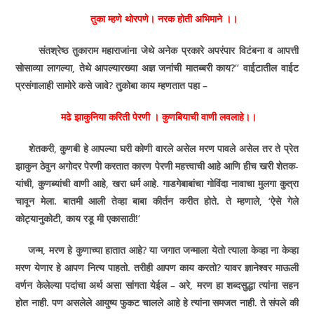
तुका म्हणे थोरपणे। नरक होती अभिमाने ।।
संतश्रेष्ठ तुकाराम महाराजांना जेथे अनेक प्रकारे अपरंपार विटंबना व आपत्ती
सोसाव्या लागल्या
,
तेथे आपल्यारख्या अज्ञ जनांची मातब्बरी काय
?‘‘
वाईटातील वाईट
प्रसंगालाही सामोरे कसे जावे
?
तुकोबा काय म्हणतात पहा –
मढे झाकुनिया करिती पेरणी । कुणबियाची वाणी लवलाहे।।
शेतकरी
,
कुणबी हे आपल्या घरी कोणी वारले असेल मरण पावले असेल तर ते प्रेत
झाकुन ठेवुन अगोदर पेरणी करतात कारण पेरणी महत्त्वाची आहे आणि हीच खरी शेतक-
यांची
,
कुणब्यांची वाणी आहे
,
खरा धर्म आहे. गाडगेबाबांचा गोविंदा नावाचा मुलगा कुत्रा
चावून मेला. बातमी आली तेव्हा बाबा कीर्तन करीत होते. ते म्हणाले
, ‘
ऐसे गेले
कोट्यानुकोटी
,
काय रडू मी एकासाठी!
‘
जन्म
,
मरण हे कुणाच्या हातात आहे
?
या जगात जन्माला येतो त्याला केव्हा ना केव्हा
मरण येणार हे आपण नित्य पाहतो. तरीही आपण काय करतो
?
यावर ज्ञानेश्वर माऊली
वर्णन केलेल्या पदांचा अर्थ असा सांगता येईल – अरे
,
मरण हा शब्दसुद्धा त्यांना सहन
होत नाही. पण असलेले आयुष्य फुकट चालले आहे हे त्यांना समजत नाही. ते संपले की