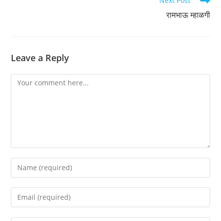
Next Post
रामभाऊ म्हाळगी
Leave a Reply
Comment
Enter
your
name
Enter
or
your
username
email