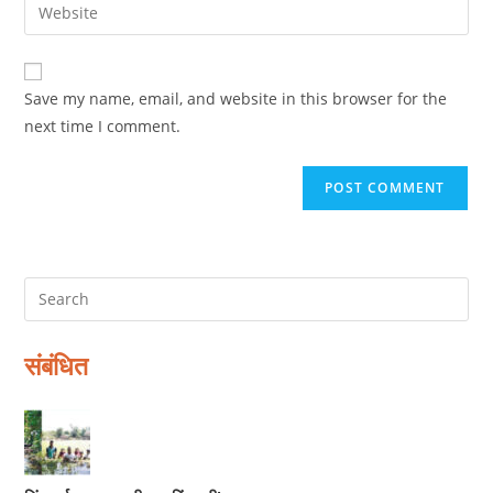
Enter
to
address
your
comment
to
website
comment
URL
Save my name, email, and website in this browser for the
(optional)
next time I comment.
संबंधित