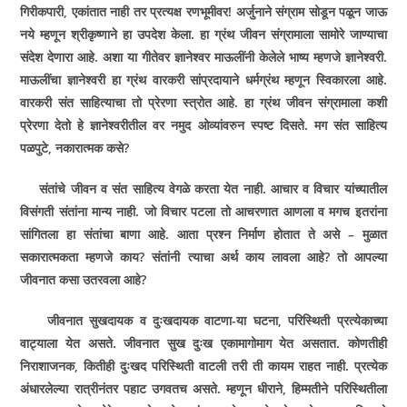
गिरीकपारी
,
एकांतात नाही तर प्रत्यक्ष रणभूमीवर! अर्जुनाने संग्राम सोडून पळून जाऊ
नये म्हणून श्रीकृष्णाने हा उपदेश केला. हा ग्रंथ जीवन संग्रामाला सामोरे जाण्याचा
संदेश देणारा आहे. अशा या गीतेवर ज्ञानेश्वर माऊलींनी केलेले भाष्य म्हणजे ज्ञानेश्वरी.
माऊलींचा ज्ञानेश्वरी हा ग्रंथ वारकरी सांप्रदायाने धर्मग्रंथ म्हणून स्विकारला आहे.
वारकरी संत साहित्याचा तो प्रेरणा स्त्रोत आहे. हा ग्रंथ जीवन संग्रामाला कशी
प्रेरणा देतो हे ज्ञानेश्वरीतील वर नमुद ओव्यांवरुन स्पष्ट दिसते. मग संत साहित्य
पळपुटे
,
नकारात्मक कसे
?
संतांचे जीवन व संत साहित्य वेगळे करता येत नाही. आचार व विचार यांच्यातील
विसंगती संतांना मान्य नाही. जो विचार पटला तो आचरणात आणला व मगच इतरांना
सांगितला हा संतांचा बाणा आहे. आता प्रश्न निर्माण होतात ते असे – मुळात
सकारात्मकता म्हणजे काय
?
संतांनी त्याचा अर्थ काय लावला आहे
?
तो आपल्या
जीवनात कसा उतरवला आहे
?
जीवनात सुखदायक व दुःखदायक वाटणा-या घटना
,
परिस्थिती प्रत्येकाच्या
वाट्याला येत असते. जीवनात सुख दुःख एकामागोमाग येत असतात. कोणतीही
निराशाजनक
,
कितीही दुःखद परिस्थिती वाटली तरी ती कायम राहत नाही. प्रत्येक
अंधारलेल्या रात्रीनंतर पहाट उगवतच असते. म्हणून धीराने
,
हिम्मतीने परिस्थितीला