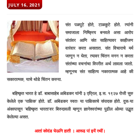
POST
JULY 16, 2021
PUBLISHED:
संत पळपुटे होते
,
टाळकुटे होते. त्यांनी
समाजाला निष्क्रिय बनवले असा आरोप
संतांवर आणि संत साहित्यावर काहीजण
वारंवार करत असतात. संत विचाराचे मर्म
जाणून न घेता
,
त्यावर चिंतन मनन न करता
संतांच्या वचनांचा विपरीत अर्थ लावला जातो.
म्हणूनच संत साहित्य नकारात्मक आहे की
सकारात्मक
,
याचे थोडे चिंतन करुया.
बहिष्कृत भारत हे डॉ. बाबासाहेब आंबेडकर यांनी ३ एप्रिल
,
इ.स. १९२७ रोजी सुरु
केलेले एक
‘
पाक्षिक
‘
होते. डॉ. आंबेडकर स्वतः या पाक्षिकाचे संपादक होते. दुस-या
अंकापासून
‘
बहिष्कृत भारता
‘
वर बिरुदावली म्हणून ज्ञानेश्वरांच्या पुढील ओव्या उद्धृत
केलेल्या असत.
आतां कोदंड घेऊनि हाती । आरूढ पां इयें रथीं।