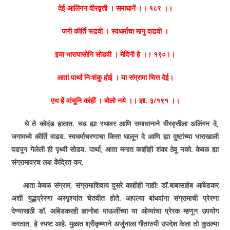
देई आलिंगन वीरवृत्ती । समाधानें ।। १८९ ।।
जगी कीर्ति रूढवी । स्वधर्माचा मानु वाढवी ।
इया भारापासोनि सोडवी । मेदिनी हे ।। १९०।।
आतां पार्था निःशंकु होई । या संग्रामा चित्त देई।
एथ हें वांचूनि कांहीं । बोलो नये ।। ज्ञा. ३/१९१ ।।
घे ते कोदंड हातात. चढ ह्या रथावर आणि समाधानाने वीरवृत्तीला अलिंगन दे
,
जगामध्ये कीर्ति वाढव. स्वधर्माचरणाचा कित्ता घालून दे आणि ह्या दुष्टांच्या भाराखाली
दडपून गेलेली ही पृथ्वी सोडव. पार्था
,
आता मनात काहीही शंका ठेवू नको. केवळ ह्या
संग्रामावरच लक्ष केंद्रित कर.
आता केवळ संग्राम
,
संग्रामाशिवाय दुसरे काहीही नाही! डॉ.बाबासाहेब आंबेडकर
अशी युद्धप्रेरणा अस्पृश्यांत चेतवीत होते. आपल्या बांधवांना संग्रामाची प्रेरणा
देण्यासाठी डॉ. आंबेडकरही ज्ञानोबा माऊलींच्या या ओव्यांचा प्रेरक म्हणून उपयोग
करतात
,
हे स्पष्ट आहे. मुळात श्रीकृष्णाने अर्जुनाला गीतारुपी उपदेश केला तो कुठल्या