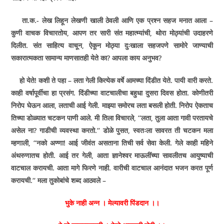
ता.क.- लेख लिहून लेखणी खाली ठेवली आणि एक प्रश्न सहज मनात आला –
कुणी वाचक विचारतोय
,
आपण तर सारी संत महात्म्यांची
,
थोरा मोठ्यांची उदाहरणे
दिलीत. संत साहित्य वाचून
,
ऐकून मोठ्या दुःखाला सहजपणे सामोरे जाण्याची
सकारात्मकता सामान्य माणसातही येते का
?
आपला काय अनुभव
?
हो येते
!
कशी ते पहा – लता गेली कित्येक वर्षे आमच्या दिंडीत येते. पायी वारी करते.
काही वर्षापूर्वीचा हा प्रसंग. दिंडीच्या वाटचालीचा बहुधा दुसरा दिवस होता. कोणीतरी
निरोप घेऊन आला
,
लताची आई गेली. माझ्या समोरच लता बसली होती. निरोप ऐकताच
तिच्या डोळ्यात चटकन पाणी आले. मी तिला विचारले
, ‘‘
लता
,
तुला आता गावी परतायचे
असेल ना
?
गाडीची व्यवस्था करतो.
‘‘
डोळे पुसत
,
स्वतःला सावरत ती चटकन मला
म्हणाली
, ‘‘
नको अण्णा! आई जीवंत असताना तिची सर्व सेवा केली. गेले काही महिने
अंथरुणातच होती. आई तर गेली
,
आता ज्ञानेश्वर माऊलींच्या सावलीतच आयुष्याची
वाटचाल करायची. आता मागे फिरणे नाही. वारीची वाटचाल आनंदात भजन करत पूर्ण
करायची.
‘‘
मला तुकोबांचे शब्द आठवले –
भुके नाही अन्न । मेल्यावरी पिंडदान ।।