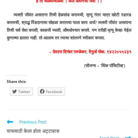
हे तो चाळवाचाळवी । केले आपणची जेवी ।।
व्यक्ती जीवंत असताना तिची हेळसांड करायची
,
मृत्यू नंतर मात्र खोटी रडारड
करायची
,
श्राद्ध पिंडदानाचा सोहळा करायचा याला काय अर्थ
?
व्यक्ती जीवंत असताना
तिची सर्व सेवा करावी
,
काळजी घ्यावी
,
औषधोपचार करावे. पण तरीही मृत्यू केव्हा येईल
कुणाच्या हातात नाही. तो आलाच तर त्याचा शांतपणे स्वीकार करावा.
–
देवदत्त दिगंबर परुळेकर
,
वेंगुर्ला मोबा. ९४२२०५५२३१
(सौजन्य – ‘थिंक पॉसिटीव्ह‘)
Share this:
Twitter
Facebook
Read
Previous Post
more
याचसाठी केला होता अट्टाहास
articles