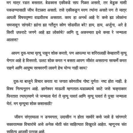
मग मात्र रडत बसतात. बेडकास एकीकडे साप गिळत असतो
,
तर बेडूक माशी
पकडण्यासाठी जीभ वेटाळत असतो. तसे एकीकडून मरण त्यांना असते पण ते मात्र
आपली विषयतृष्णा वाढवीतच असतात. काय हा अनर्थ आहे रे! कसे ह्या लोकांना
समजावून सांगावे
?
ह्यांना ह्या गर्तेतून कोण सोडवील बरे
?
हाय
,
हाय
,
अर्जुना
,
अरे हे
किती उफराटे जगणे आहे ह्या लोकांचे
?
आणि तू अकस्मात इथे कसा रे जन्माला
आलास
?
आपण दुस-याचा मृत्यू पाहून शोक करतो
,
पण आपल्या या शरिरालाही केव्हातरी मृत्यू
येणार आहे हे विसरतो. उलट शोक करत न बसता आपण जीवंत असताना सत्कर्मे करत
राहणे आणि आयुष्य सत्कारणी लावणे हेच योग्य नाही काय
?
दुस-या बाजूने विचार करता या जगात कोणतीच गोष्ट पूर्णतः नष्ट होत नाही. हे
विश्व नित्यनूतन आहे. ज्ञानेश्वर माऊली म्हणतात-घडाळ्याचे काटे जसे चक्राकार
फिरतात त्याप्रमाणे जे जन्माला येतं ते मृत्यू पावतं आणि मृत्यू पावतं ते पुन्हा जन्माला
येतं. मग मृत्यूचा शोक कशासाठी
?
जीवन संग्रामाला न डगमगता
,
उदासीन न होता सामोरे कसे जावे हे सांगणारे
सकारात्मक विचारांचे असे अनेक मोती संत साहित्यात विखुरले आहेत. म्हणूनच संत
साहित्य आजही प्ररक आहे.