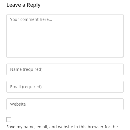
Leave a Reply
Comment
Enter
your
name
Enter
or
your
username
email
Enter
to
address
your
comment
to
website
comment
URL
Save my name, email, and website in this browser for the