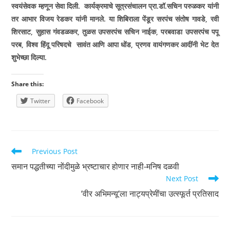
स्वयंसेवक म्हणून सेवा दिली. कार्यक्रमाचे सूत्रसंचालन प्रा.डॉ.सचिन परुळकर यांनी
तर आभार विजय रेडकर यांनी मानले. या शिबिराला पेंडूर सरपंच संतोष गावडे
,
रवी
शिरसाट
,
सुहास गंवडळकर
,
तुळस उपसरपंच सचिन नाईक
,
परबवाडा उपसरपंच पपू
परब
,
विश्व हिंदू परिषदचे सावंत आणि आपा धोंड
,
प्रणव वायंगणकर आदींनी भेट देत
शुभेच्छा दिल्या.
Share this:
Twitter
Facebook
Read
Previous Post
more
समान पद्धतीच्या नोंदीमुळे भ्रष्टाचार होणार नाही-मनिष दळवी
articles
Next Post
‘वीर अभिमन्यू‘ला नाट्यप्रेमींचा उत्स्फूर्त प्रतिसाद