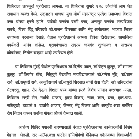
शिबिराला उत्स्फूर्त प्रतिसाद लाभला. या शिबिराचा सुमारे २२८ लोकांनी लाभ घेत
समाधान व्यक्त केले. उद्घाटन भाजपा युवा मोर्चा महाराष्ट्र प्रदेश उपाध्यक्ष विशाल
परब यांच्या हस्ते झाले. यावेळी सरपंच रश्मी परब
,
अणसुर सरपंच सत्यविजय
गावडे
,
विश्व हिंदू परिषदचे डॉ.राजन शिरसाट आणि नंदू आरोलकर
,
भाजपा जिल्हा
उपाध्यक्ष प्रसन्ना देसाई
,
वेताळ प्रतिष्ठानचे अध्यक्ष विवेक तिरोडकर
,
सामाजिक
कार्यकर्ते आनंद तांडेल
,
ग्रामपंचायत सदस्य जयवंत तुळसकर व नारायण
कोचरेकर
,
नितीन चव्हाण आदी उपस्थित होते.
या शिबिरात मुंबई येथील प्रतिथयश डॉ.दिलीप पवार
,
डॉ.रोहन कुलूर
,
डॉ.शामला
कुलूर
,
डॉ.किशोर धोंड
,
सिंधुदुर्ग वैद्यकीय महाविद्यालयाचे डॉ.गणेश मुंडे
,
डॉ.शाम
राणे
,
डॉ.समृध्दी राणे
,
आयुर्वेदाचार्य डॉ.माधुरी शिरसाठ यांनी सेवा दिली. सर्व डॉक्टरांचा
भेटवस्तू
,
शाल
,
रोप देऊन विशाल परब यांच्या हस्ते विशेष सन्मान करण्यात आला.
शिबिरात स्त्री रोग
,
गर्भाचे आजार
,
हृदय विकार
,
नाक
,
कान
,
घसा
,
हात-पाय-
सांधेदुखी
,
हाडाचे व दातांचे आजार
,
कॅन्सर
,
मेंदू विकार आणि आयुर्वेद अशा बाबींवर
रोग निदान करून सर्वांना मोफत औषधे देण्यात आली.
आरोग्य शिबिर यशस्वी करण्यासाठी वेताळ प्रतिष्ठानच्या कार्यकर्त्यांनी विशेष
मेहनत घेतली. तर अॅड.दत्ता पाटील हॉमियोपॅथी मेडिकल कॉलजच्या विद्यार्थ्यांनी