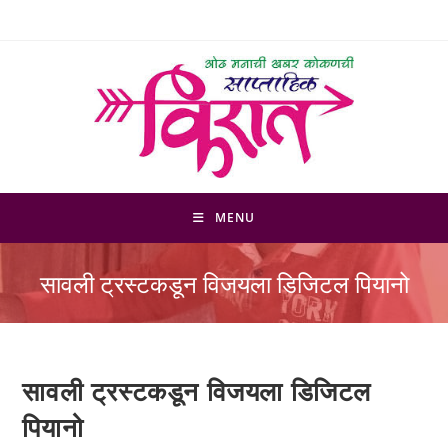
Skip
to
content
MENU
सावली ट्रस्टकडून विजयला डिजिटल पियानो
सावली ट्रस्टकडून विजयला डिजिटल
पियानो