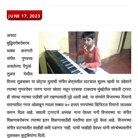
POST
JUNE 17, 2023
PUBLISHED:
अफाट
बुद्धिमत्तेबरोबरच
थक्क करणारी
संगीत गुणवत्ता
असलेल्या वेंगुर्ला-
तुळस येथील
विजय तुळसकर या छोट्या मुलाची संगीत क्षेत्रातील वाटचाल सुलभ व्हावी या उद्देशाने
त्याच्या गुणवत्तेवर
‘
तरुण भारत संवाद
‘
मधून प्रकाश टाकताच मुंबईतील सावली ट्रस्ट
ही संस्था त्याच्या पाठीशी उभे राहण्यासाठी पुढे आली आहे. या संस्थेने विजयच्या पियानो
वादनातील गरज ओळखून त्याला तब्बल ७० हजार रुपयांच्या डिजिटल पियानो उपलब्ध
करुन दिला आहे. सावली ट्रस्टचे अध्यक्ष नाना देवधर यनी विजयच्या या संगीत
शिक्षणाबरोबरच त्याच्या इतर शिक्षणासाठीही मदतीचा हात पुढे केला आहे. विजयच्या
संगीत वाटचालीत काहीही कमी पडणार नाही
,
याची ग्वाहीही देवधर यांनी संस्थेच्यावतीने
तुळसकर कुटुंबियांना दिली.