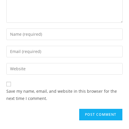
Enter
your
name
Enter
or
your
username
email
Enter
to
address
your
comment
to
website
comment
URL
Save my name, email, and website in this browser for the
(optional)
next time I comment.