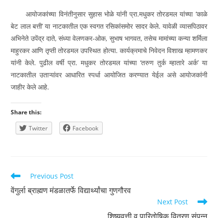
आयोजकांच्या विनंतीनुसार सुहास भोळे यांनी प्रा.मधुकर तोरडमल यांच्या ‘काळे
बेट लाल बत्ती’ या नाटकातील एक स्वगत रसिकांसमोर सादर केले. यावेळी व्यासपिठावर
अभिनेते उपेंद्र दाते, संध्या वेलणकर-ओक, सुभाष भागवत, तसेच मामांच्या कन्या शर्मिला
माहुरकर आणि तृप्ती तोरडमल उपस्थित होत्या. कार्यक्रमाचे निवेदन विशाख म्हामणकर
यांनी केले. पुढील वर्षी प्रा. मधुकर तोरडमल यांच्या ‘तरुण तुर्क म्हातारे अर्क’ या
नाटकातील उताऱ्यांवर आधारित स्पर्धा आयोजित करण्यात येईल असे आयोजकांनी
जाहीर केले आहे.
Share this:
Twitter
Facebook
Read
Previous Post
more
वेंगुर्ला ब्राह्मण मंडळातर्फे विद्यार्थ्यांचा गुणगौरव
articles
Next Post
शिष्यवृत्ती व पारितोषिक वितरण संपन्न