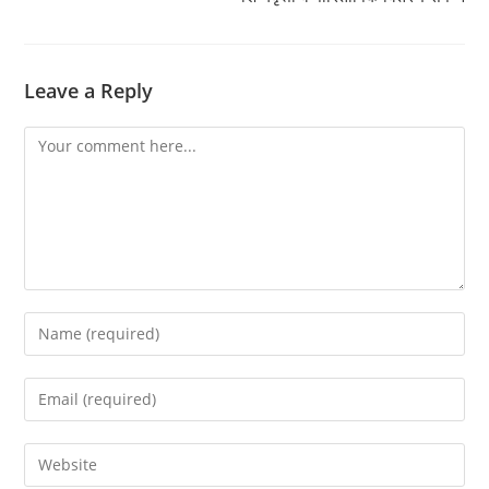
Leave a Reply
Comment
Enter
your
name
Enter
or
your
username
email
Enter
to
address
your
comment