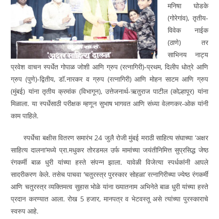
मनिषा घोडके
(गोरेगांव), तृतीय-
विवेक नाईक
(ठाणे) तर
साभिनय नाट्य
प्रवेश वाचन स्पर्धेत गोपाळ जोशी आणि ग्रुप (रत्नागिरी)-प्रथम, दिलीप धोत्रे आणि
ग्रुप (पुणे)-द्वितीय, डॉ.नारकर व ग्रुप (रत्नागिरी) आणि मोहन साटम आणि ग्रुप
(मुंबई) यांना तृतीय क्रमांक (विभागून), उत्तेजनार्थ-ऋतुराज पाटील (कोल्हापूर) यांना
मिळाला. या स्पर्धेसाठी परीक्षक म्हणून सुभाष भागवत आणि संध्या वेलणकर-ओक यांनी
काम पाहिले.
स्पर्धेचा बक्षीस वितरण समारंभ 24 जुलै रोजी मुंबई मराठी साहित्य संघाच्या ‘अक्षर
साहित्य दालना’मध्ये प्रा.मधुकर तोरडमल उर्फ मामांच्या जयंतीनिमित्त सुप्रसिद्ध जेष्ठ
रंगकर्मी बाळ धुरी यांच्या हस्ते संपन्न झाला. यावेळी विजेत्या स्पर्धकांनी आपले
सादरीकरण केले. तसेच पाचवा ‘चतुरस्त्र पुरस्कार सोहळा’ रत्नागिरीच्या ज्येष्ठ रंगकर्मी
आणि चतुरस्त्र व्यक्तिमत्व सुहास भोळे यांना ख्यातनाम अभिनेते बाळ धुरी यांच्या हस्ते
प्रदान करण्यात आला. रोख 5 हजार, मानपत्र व भेटवस्तू असे त्यांच्या पुरस्काराचे
स्वरुप आहे.