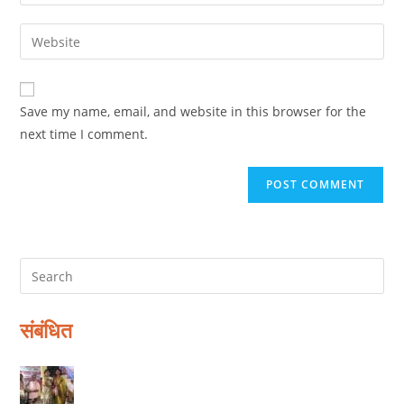
your
username
email
Enter
to
address
your
comment
to
website
comment
URL
Save my name, email, and website in this browser for the
(optional)
next time I comment.
संबंधित