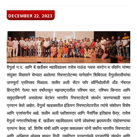
POST
DECEMBER 22, 2023
PUBLISHED:
वेंगुर्ला न.प. आणि बॅ.खर्डेकर महाविद्यालय तसेच राऊंड ग्लास सस्टेन व सॅकॉन यांच्या
संयुक्त विद्यमाने घेण्यात आलेल्या स्विफ्टलेटच्या मार्गदर्शन शिबिराला वेंगुर्लावासीयांचा
उत्स्फूर्त प्रतिसाद मिळाला. सलीम अली सेंटर फॉर ऑर्निथोलॉजी अँड नॅचरल
हिस्ट्रीने गेल्या चार वर्षांपासून महाराष्ट्रातील पश्चिम घाट, पश्चिम किनारा आणि
समुद्रकिनारी असलेल्या बेटांवर भारतीय स्विफ्टलेटचे संवर्धन करण्यासाठी सतत
प्रयत्न केले आहेत. वेंगुर्ला खडकातील इंडियन स्विफ्टलेटवरील त्यांचे संशोधन विशेष
आणि प्रशंसनीय आहे. सलीम अली पक्षीशास्त्र आणि नैसर्गिक इतिहास केंद्र, तसेच
वेंगुर्ला नगरपरिषदेसह बॅ. खर्डेकर महाविद्यालय यांनी लोकांच्या हृदयापर्यंत पोहोचण्याचा
प्रयत्न केला. डॉ. शिरीष मांची आणि धनुषा कावलकर यांनी सर्वांना भारतीय स्विफ्टलेट
आणि अधिवास ओळख करून दिली. एकत्रित प्रयत्नांमुळे प्रजातींचे संवर्धन आणि