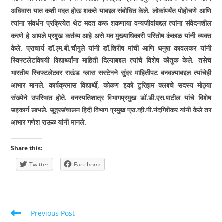
अधिवास यात कशी मदत होऊ शकते याबद्दल संबोधित केले. लोकांपर्यंत पोहोचणे आणि
त्यांना संवर्धन प्रक्रियेत थेट मदत करू शकणा­या वन्यजीवांबद्दल त्यांना संवेदनशील
करणे हे आपले प्रमुख कर्तव्य आहे असे मत मुख्याधिकारी परितोष कंकाळ यांनी व्यक्त
केले. प्राचार्य डॉ.एम.बी.चौगुले यांनी डॉ.शिरीष मांची आणि धनुषा कावलकर यांनी
स्विफ्टलेटविषयी विद्यार्थ्यांना माहिती दिल्याबद्दल त्यांचे विशेष कौतुक केले. तसेच
भारतीय स्विफ्टलेटवर राऊंड ग्लास सस्टेनने सुंदर माहितीपट बनवल्याबद्दल त्यांचेही
आभार मानले. कार्यक्रमास विद्यार्थी, कोकण इको टुरिझम क्लबचे सदस्य मोठ्या
संख्येने उपस्थित होते. वनस्पतिशात्र विभागप्रमुख डॉ.डी.एस.पाटील यांचे विशेष
सहकार्य लाभले. सूत्रसंचालन हिदी विभाग प्रमुख प्रा.व्ही.पी.नंदगिरीकर यांनी केले तर
आभार गणेश राऊळ यांनी मानले.
Share this:
Twitter
Facebook
Read
Previous Post
more