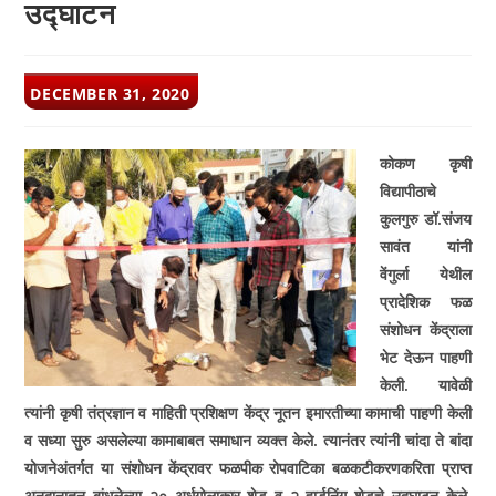
उद्घाटन
POST
DECEMBER 31, 2020
PUBLISHED:
कोकण कृषी
विद्यापीठाचे
कुलगुरु डॉ.संजय
सावंत यांनी
वेंगुर्ला येथील
प्रादेशिक फळ
संशोधन केंद्राला
भेट देऊन पाहणी
केली. यावेळी
त्यांनी कृषी तंत्रज्ञान व माहिती प्रशिक्षण केंद्र नूतन इमारतीच्या कामाची पाहणी केली
व सध्या सुरु असलेल्या कामाबाबत समाधान व्यक्त केले. त्यानंतर त्यांनी चांदा ते बांदा
योजनेअंतर्गत या संशोधन केंद्रावर फळपीक रोपवाटिका बळकटीकरणकरिता प्राप्त
अनुदानातून बांधलेल्या २० अर्धगोलाकार शेड व २ हार्डनिंग शेडचे उद्घाटन केले.