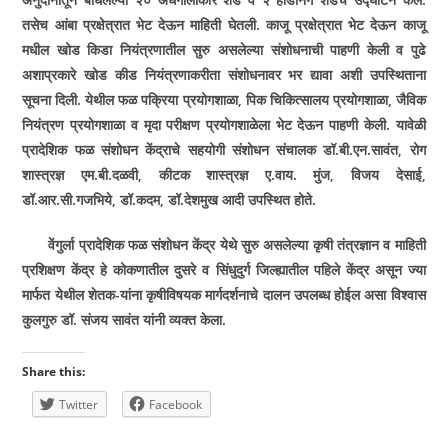
तसेच आंबा प्रक्षेत्रात भेट देऊन माहिती घेतली. काजू प्रक्षेत्रात भेट देऊन काजू
मधील खोड किडा नियंत्रणातील सुरु असलेल्या संशोधनाची पाहणी केली व पुढे
अशाप्रकारे खोड कीड नियंत्रणाकरीता संशोधनावर भर द्यावा अशी उपस्थिताना
सूचना दिली. येथील फळ पक्रिया प्रयोगशाळा
,
पिक चिकित्सालय प्रयोगशाळा
,
जैविक
नियंत्रण प्रयोगशाळा व मृदा परीक्षण प्रयोगशाळेला भेट देऊन पाहणी केली. यावेळी
प्रादेशिक फळ संशोधन केंद्राचे सहयोगी संशोधन संचालक डॉ.बी.एन.सावंत
,
रोग
शास्त्रज्ञ एम.बी.दळवी
,
कीटक शास्त्रज्ञ ए.वाय. मुंज
,
विजय देसाई
,
डॉ.आर.सी.गजभिये
,
डॉ.कदम
,
डॉ.देशमुख आदी उपस्थित होते.
वेंगुर्ला प्रादेशिक फळ संशोधन केंद्र येथे सुरु असलेल्या कृषी तंत्रज्ञान व माहिती
प्रशिक्षण केंद्र हे कोकणातील दुसरे व सिंधुदुर्ग जिल्ह्यातील पहिले केंद्र असून ज्या
मार्फत येथील शेतक-यांना कृषीविषयक मार्गदर्शनाचे दालन उपलब्ध होईल असा विश्वास
कुलगुरु डॉ. संजय सावंत यांनी व्यक्त केला.
Share this:
Twitter
Facebook