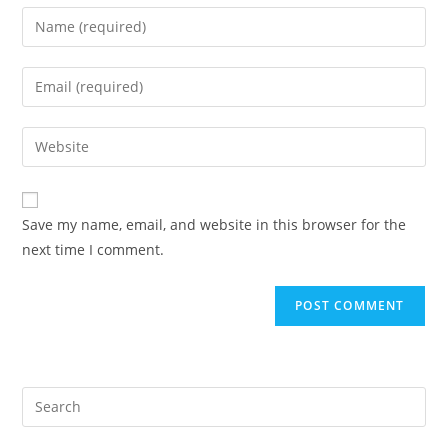
Enter
your
name
Enter
or
your
username
email
Enter
to
address
your
comment
to
website
comment
URL
Save my name, email, and website in this browser for the
(optional)
next time I comment.