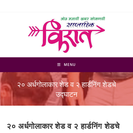
Skip
to
content
MENU
२० अर्धगोलाकार शेड व २ हार्डनिंग शेडचे
उद्घाटन
२० अर्धगोलाकार शेड व २ हार्डनिंग शेडचे