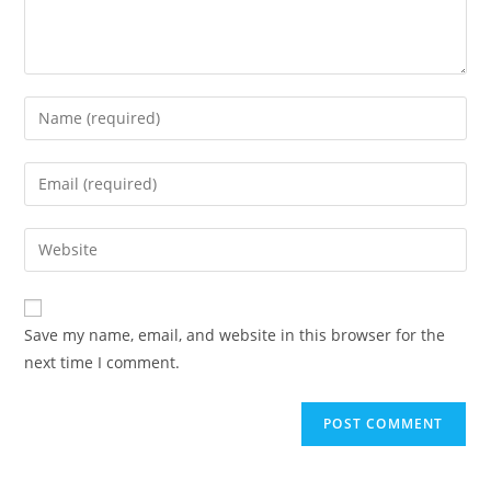
Enter
your
name
Enter
or
your
username
email
Enter
to
address
your
comment
to
website
comment
URL
Save my name, email, and website in this browser for the
(optional)
next time I comment.