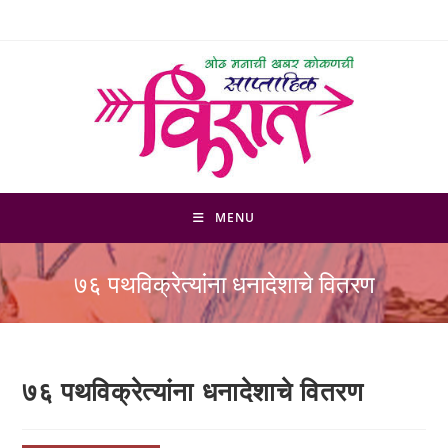
Skip
to
content
MENU
७६ पथविक्रेत्यांना धनादेशाचे वितरण
७६ पथविक्रेत्यांना धनादेशाचे वितरण