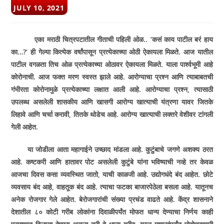
POST
JULY 10, 2021
PUBLISHED:
एका मराठी चित्रपटातील गीताची पहिली ओळ..
‘
कसं काय पाटील बरं हाय
का…
?‘
ही गेल्या कित्येक वर्षांपासून प्रत्येकाच्या ओठी ऐकायला मिळते. आज यातील
पाटील वगळता तिच ओळ प्रत्येकाच्या ओठावर ऐकायला मिळते. याला पार्श्वभूमी आहे
कोरोनाची. आज फक्त मरण स्वस्त झाले आहे. आरोग्याचा प्रश्न आणि त्याबाबतची
गंभीरता कोरोनामुळे प्रत्येकाच्या लक्षात आली आहे. आरोग्याचा प्रश्न
,
त्यासाठी
उपलब्ध असलेली शासकीय आणि खासगी आरोग्य खात्याची यंत्रणा यावर जितके
लिहावे आणि चर्चा करावी
,
तितके थोडेच आहे. आरोग्य खात्याची लक्तरे वेशीवर टांगली
गेली आहेत.
या जोडीला आता महागाईने उच्छाद मांडला आहे. कुटुंबाचे जगणे अशक्य ठरत
आहे. कष्टकरी आणि हातावर पोट असलेली कुटुंबे यांना भविष्याची नव्हे तर केवळ
आजचा दिवस कसा व्यवस्थित जातो
,
याची काळजी आहे. उद्योगधंदे बंद आहेत. छोटे
व्यवसाय बंद आहे
,
वाहतूक बंद आहे. त्याचा फटका बाजारपेठेला बसला आहे. यातूनच
अनेक रोजगार गेले आहेत. बेरोजगारांची संख्या प्रचंड वाढते आहे. केंद्र शासनाने
देशातील ८० कोटी गरीब लोकांना दिवाळीपर्यंत मोफत धान्य देण्याचा निर्णय काही