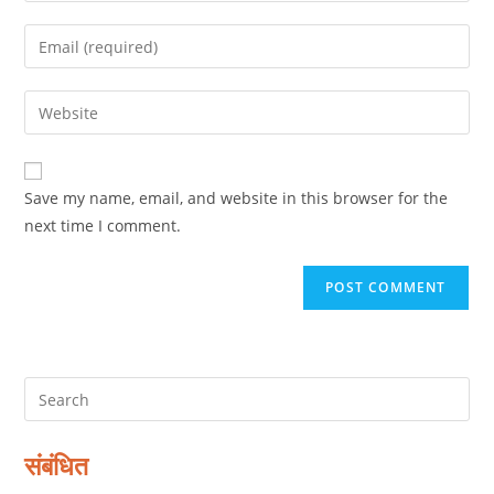
name
Enter
or
your
username
email
Enter
to
address
your
comment
to
website
comment
URL
Save my name, email, and website in this browser for the
(optional)
next time I comment.
संबंधित