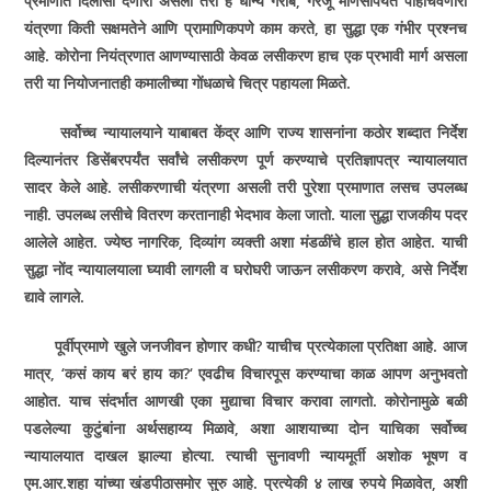
प्रमाणात दिलासा देणारा असला तरी हे धान्य गरीब
,
गरजू माणसांपर्यंत पोहोचवणारी
यंत्रणा किती सक्षमतेने आणि प्रामाणिकपणे काम करते
,
हा सुद्धा एक गंभीर प्रश्नच
आहे. कोरोना नियंत्रणात आणण्यासाठी केवळ लसीकरण हाच एक प्रभावी मार्ग असला
तरी या नियोजनातही कमालीच्या गोंधळाचे चित्र पहायला मिळते.
सर्वोच्च न्यायालयाने याबाबत केंद्र आणि राज्य शासनांना कठोर शब्दात निर्देश
दिल्यानंतर डिसेंबरपर्यंत सर्वांचे लसीकरण पूर्ण करण्याचे प्रतिज्ञापत्र न्यायालयात
सादर केले आहे. लसीकरणाची यंत्रणा असली तरी पुरेशा प्रमाणात लसच उपलब्ध
नाही. उपलब्ध लसीचे वितरण करतानाही भेदभाव केला जातो. याला सुद्धा राजकीय पदर
आलेले आहेत. ज्येष्ठ नागरिक
,
दिव्यांग व्यक्ती अशा मंडळींचे हाल होत आहेत. याची
सुद्धा नोंद न्यायालयाला घ्यावी लागली व घरोघरी जाऊन लसीकरण करावे
,
असे निर्देश
द्यावे लागले.
पूर्वीप्रमाणे खुले जनजीवन होणार कधी
?
याचीच प्रत्येकाला प्रतिक्षा आहे. आज
मात्र
, ‘
कसं काय बरं हाय का
?‘
एवढीच विचारपूस करण्याचा काळ आपण अनुभवतो
आहोत. याच संदर्भात आणखी एका मुद्याचा विचार करावा लागतो. कोरोनामुळे बळी
पडलेल्या कुटुंबांना अर्थसहाय्य मिळावे
,
अशा आशयाच्या दोन याचिका सर्वोच्च
न्यायालयात दाखल झाल्या होत्या. त्याची सुनावणी न्यायमूर्ती अशोक भूषण व
एम.आर.शहा यांच्या खंडपीठासमोर सुरु आहे. प्रत्येकी ४ लाख रुपये मिळावेत
,
अशी