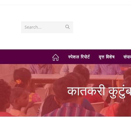
Skip
to
content
Submit
Search...
search
स्पेशल रिपोर्ट
वृत्त विशेष
संप
कातकरी कुटुंब