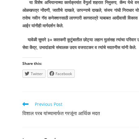
या विशेष अभियानाच्या कार्यक्रमांत वेंगुर्ला शहरात निमुसगा
,
कॅम्प येथे व
ओळखपत्र नोंदणी
,
जातीचे दाखले
,
उत्पन्नाचे दाखले
,
संजय गांधी निराधार य
तसेच नवीन गॅस कनेक्शनसाठी लागणारी कागदपत्रे याबाबत आदीवासी विकास विभागा
आईर यांनीही मार्गदर्शन केले.
यावेळी सुमारे ३० कातकरी कुटुंबातील छोट्या लहान मुलांसह त्यांचा परिव
सेवा केंद्र
,
उभादांडाचे संचालक उदय वजराटकर व त्यांचे मदतनीस यांनी केले.
Share this:
Twitter
Facebook
Read
Previous Post
more
विशाल परब यांच्यामार्फत गरजूंना आर्थिक मदत
articles