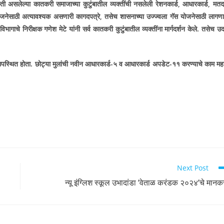
स्ती असलेल्या कातकरी समाजाच्या कुटुंबातील व्यक्तींची नसलेली रेशनकार्ड
,
आधारकार्ड
,
मतद
ोजनेसाठी अत्यावश्यक असणारी कागदपत्रे
,
तसेच शासनाच्या उज्ज्वला गॅस योजनेसाठी लागणा
चे निरीक्षक गणेश मेटे यांनी सर्व कातकरी कुटुंबातील व्यक्तींना मार्गदर्शन केले. तसेच उ
ार उपस्थित होता. छोट्या मुलांची नवीन आधारकार्ड-५ व आधारकार्ड अपडेट-११ करण्याचे काम मह
Next Post
न्यू इंग्लिश स्कूल उभादांडा ‘वेताळ करंडक २०२४‘चे मानक