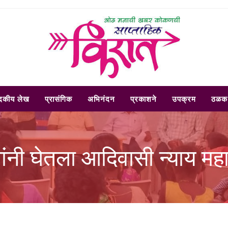
ादकीय लेख
प्रासंगिक
अभिनंदन
प्रकाशने
उपक्रम
ठळक 
ांनी घेतला आदिवासी न्याय म