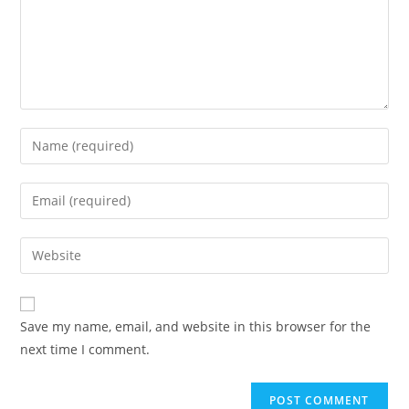
Enter
your
name
Enter
or
your
username
email
Enter
to
address
your
comment
to
website
comment
URL
Save my name, email, and website in this browser for the
(optional)
next time I comment.