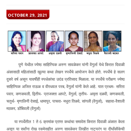
POST
OCTOBER 29, 2021
PUBLISHED:
पुणे येथील ज्येष्ठ साहित्यिक अरुण सावळेकर यांनी वेंगुर्ला येथे किरात दिवाळी
अंकासाठी महिलांसाठी खुल्या कथा लेखन स्पर्धेचे आयोजन केले होते. स्पर्धेचे हे सलग
दुसरे वर्ष असून यावर्षीही स्पर्धकांचा उदंड प्रतिसाद मिळाला. या स्पर्धेचे परीक्षण ज्येष्ठ
साहित्यिक अजित राऊळ व वीरधवल परब, वेंगुर्ला यांनी केले आहे. यात प्रथम- सरिता
पवार, कणकवली, द्वितीय- प्राजक्ता आपटे, वेंगुर्ला, तृतीय- अमृता दळवी, कणकवली,
चतुर्थ- मृणालिनी देसाई, धामापूर, पाचवा- मधुरा तिळवे, सांगली (वेंगुर्ला), सहावा-वैशाली
मठकर, डोंबिवली (वेंगुर्ला)
या स्पर्धेतील 1 ते 6 क्रमांक प्राप्त कथांचा समावेश किरात दिवाळी अंकात केला
असून या सर्वांना रोख रकमेसहीत अरुण सावळेकर लिखीत नाट्यरंग या दीर्घांकीकेची