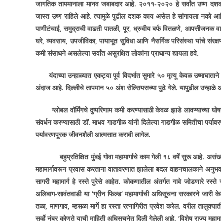
जागतिक तापमानाला मानव जबाबदार आहे. २०११-२०२० हे सर्वांत उष्ण दशक ह
जास्त उष्ण राहिले आहे. त्यामुळे पुढील दशक काय असेल हे सांगायला नको आण
पाणीटंचाई
,
समुद्राची वाढती पातळी
,
पूर
,
ध्रुवीय बर्फ वितळणे
,
आपत्तीजनक वाद
घरे
,
व्यवसाय
,
उपजीविका
,
पायाभूत सुविधा आणि नैसर्गिक परिसंस्था यांचे संर
कमी संसाधने असलेल्या सर्वांत असुरक्षित लोकांना प्राधान्य द्यायला हवे.
यंदाच्या उन्हाळ्यात एकट्या पूर्व विदर्भात सुमारे ५० मृत्यू केवळ उष्मा
घाताने
अंदाज आहे. दिल्लीचे तापमान ५० अंश सेल्सियसच्या पुढे गेले. यापुढील उन्ह
ग्लोबल वॉर्मिंगचे दुष्परिणाम कमी करण्यासाठी केवळ झाडे लावण्याच्या घोषण
संवर्धन करण्यासाठी डॉ. माधव गाडगीळ यांनी दिलेल्या गाडगीळ समितीचा पर्या
पर्यावरणपूरक जीवनशैली आत्मसात करावी लागेल.
बहुप्रतिक्षित मुंबई गोवा महामार्गाचे काम गेली १८ वर्षे सुरू आहे. असंख
महामार्गावरून प्रवास करताना वातावरणात झालेला बदल वाहनचालकाने अनुभवलाच
सागरी महामार्ग हे रस्ते पुरेसे आहेत. कोकणातील अंतर्गत गावे जोडणारे रस्ते
अलिबाग-सावंतवाडी या
‘
ग्रीन फिल्ड
‘
महामार्गाची अधिसूचना सरकारने जारी के
तळा
,
माणगाव
,
म्हसळा मार्गे हा रस्ता
रत्नागिरीत प्रवेश करेल. वरील तालुक्या
सर्व्हे नंबर कोणते याची माहिती अधिसूचनेत दिली गेलेली आहे.
‘
विशेष राज्य महामा