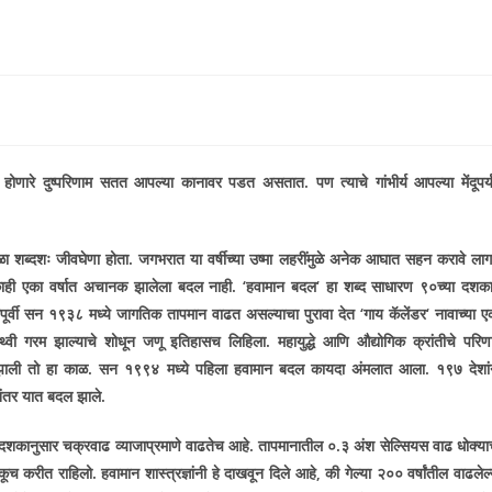
े होणारे दुष्परिणाम सतत आपल्या कानावर पडत असतात. पण त्याचे गांभीर्य आपल्या मेंदूपर्य
.
ब्दशः जीवघेणा होता. जगभरात या वर्षीच्या उष्मा लहरींमुळे अनेक आघात सहन करावे लाग
काही एका वर्षात अचानक झालेला बदल नाही.
‘
हवामान बदल
‘
हा शब्द साधारण ९०च्या दशक
ापूर्वी सन १९३८ मध्ये जागतिक तापमान वाढत असल्याचा पुरावा देत
‘
गाय कॅलेंडर
‘
नावाच्या ए
 पृथ्वी गरम झाल्याचे शोधून जणू इतिहासच लिहिला. महायुद्धे आणि औद्योगिक क्रांतीचे परिण
झाली तो हा काळ. सन १९९४ मध्ये पहिला हवामान बदल कायदा अंमलात आला. १९७ देशां
नंतर यात बदल झाले.
ी दशकानुसार चक्रवाढ व्याजाप्रमाणे वाढतेच आहे. तापमानातील ०.३ अंश
सेल्सियस वाढ धोक्या
ेकूच करीत राहिलो. हवामान शास्त्रज्ञांनी हे दाखवून दिले आहे
,
की गेल्या २०० वर्षांतील वाढलेल्