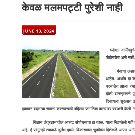
केवळ मलमपट्टी पुरेशी नाही
POST
JUNE 13, 2024
PUBLISHED:
ग्लोबल वार्मिंगमुळ
पोहोचतेच असे नाही
यंदाचा उन्हाळा श
आहेत. अर्थात हा 
प्रचलित झाला. त्य
हौशी शास्त्रज्ञाने
दिसायला सुरूवात 
हवामान बदलाचा सामना करण्यासाठी पहिल्या जागतिक करारावर स्वाक्षरी केली. 
विज्ञान-तंत्रज्ञानातील अफाट संशोधनाचा हा काळ. याला मिळालेली गत
आहे
,
हे
सांगूनही त्याकडे दुर्लक्ष झाले. विकासाच्या चुकीच्या दिशेकडे आपण आग