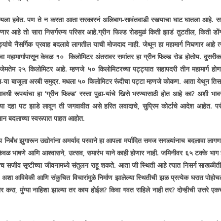
यला हवेत. पण ते न करता आता सरकारनं अलिबाग-सावंतवाडी रस्त्याचा घाट घातला आहे. स
ाणार आहे तो सारा निसर्गरम्य परिसर आहे.ग्रीन फिल्ड रोडमुळं किती झाडं तुटतील
,
किती डों
ांचे नैसर्गिक प्रवाह बदलावे लागतील याची मोजदाद नाही. जेथून हा महामार्ग निघणार आहे त्
वा महामार्गापासून केवळ १० किलोमिटर
अंतरावर समांतर हा ग्रीन फिल्ड रोड होतोय. दुसरीक
न जेमतेम २५ किलोमिटर आहे. म्हणजे ५० किलोमिटरच्या पट्ट्यात सहापदरी तीन महामार्ग होण
स-­या बाजूला अरबी समुद्र. मधला ५० किलोमिटर रूंदीचा पट्टा म्हणजे कोकण. आता येथून तिस
यावधी रूपयांचा हा
‘
ग्रीन फिल्ड
‘
रस्ता पुढा­-यांचे खिसे भरण्यासाठी होत आहे का
?
अशी भाव
ाडांच्या दहा पट झाडे लावून ती जगवावीत असे हरित लवादाचे
,
सुप्रिम कोर्टाचे आदेश आहेत. परं
मान बदलाच्या स्वरूपात पाहत आहोत.
य निर्बंध झुगारून उद्योगांना अमर्याद परवाने हा आपला मर्यादित समज सगळ्यांनाच बदलावा लागण
 केवळ भाषणे आणि आश्वासने
,
उत्सव
,
समारंभ याने काही होणार नाही. जमिनीवर ६५ टक्के भाग 
जीव सृष्टीच्या जीवनामध्ये संतुलन राहू शकते. आता जी स्थिती आहे त्यात निसर्ग साखळीत
,
अशा अविवेकी आणि संकुचित विचारांमुळे निर्माण झालेल्या स्थितीची झळ प्रत्येक घरात पोहोच
ार करा
,
मुंग्या नाहिशा झाल्या तर काय होईल
?
किवा गवत राहिले नाही तर
?
दोन्हीची उत्तरे एक