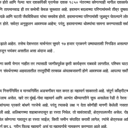
ोते आणि गेल्या चार दशकांपैकी प्रत्येक दशक १८५० नंतरच्या कोणत्याही मागील दशकापेक्
ि तापमानवाढ ही तर कथेची केवळ सुरूवात आहे. हवामान बदलाच्या परिणामांमध्ये तीव्र दुष्का
ळे आणि घटती जैवविविधता यांचा समावेश होतो. हवामानाच्या परिणामांशी जुळवून घेतल्याने लो
क्षण होते. सर्वत्र अनुकूलन आवश्यक आहेच
;
परंतु
,
हवामानाच्या धोक्यांचा सामना करण्यासाठी सर्वा
 झाले आहेत. तसेच देशभरात मार्चनंतर सुमारे १७ हजार प्रकरणे उष्मा
घाताशी निगडित असल्या
ाळे अजून भयंकर असतील असा अंदाज आहे .
ा कामी येणार नाहीत तर त्यासाठी जाणीवपूर्वक कृती कार्यक्रम राबवावे लागतील. पश्चिम घाटा
वरण संवर्धनाच्या अहवालातील तरतुदींची तत्काळ अंमलबजावणी होणे आवश्यक आहे. आपल्या सर्वां
्य
निसर्गनिर्मित व मानवनिर्मित अडचणीवर मात करत हा महामार्ग साकारतो आहे. संपूर्ण काँक्रीटच्
 असेल. खरे तर मुंबई-गोवा महामार्ग आणि अत्यंत धीम्यागतीने सुरू असलेला रेडी ते रेवस 
 चांगल्या प्रकारे बांधणे गरजेचे आहे. परंतु त्याकडे लक्ष न देता कोणीही मागणी केलेली नसता
ली आहे. अलिबागच्या शहाबाजपासून हा रस्ता निघेल. तो सावंतवाडी
,
क्षेत्रपालपर्यंत असेल. रो
तील कोणत्या गावातून हा रस्ता जाईल
,
किती जमीन संपादित करावी लागेल
,
त्यांचे क्षेत्रफळ आ
र्ग क्र.६
,
ग्रीन फिल्ड महामार्ग
‘
असं या महामार्गाचे नामकरण करण्यात आले आहे.