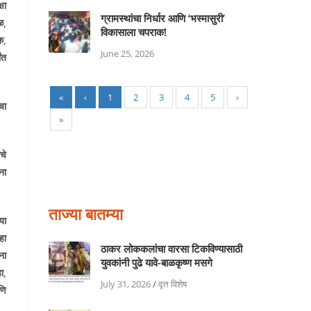
षा
ग्रामस्थांचा निर्धार आणि ‘भस्मासुरी’
ळ
,
विकासाला चपराक!
क
,
June 25, 2026
ंत
«
‹
1
2
3
4
5
›
चा
»
चे
ना
ताज्या बातम्या
या
हा
ठाकर लोककलांचा वारसा टिकविण्यासाठी
ना
युवकांनी पुढे यावे-बाळकृष्ण मसगे
हा
,
July 31, 2026
/
वृत्त विशेष
णि