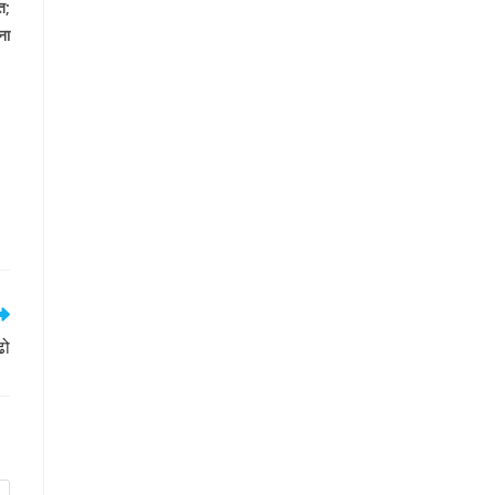
त
;
ना
ढो