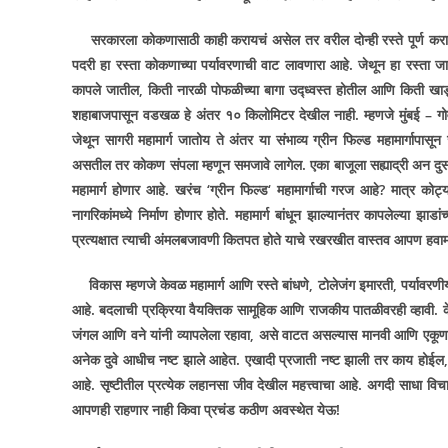
सरकारला कोकणासाठी काही करायचं असेल तर वरील दोन्ही रस्ते पूर्ण करा
पदरी हा रस्ता कोकणाच्या पर्यावरणाची वाट लावणारा आहे. जेथून हा रस्ता ज
कापले जातील
,
किती नारळी पोफळीच्या बागा उद्ध्वस्त होतील आणि किती खाड्य
शहाबाजपासून वडखळ हे अंतर १० किलोमिटर देखील नाही. म्हणजे मुंबई – गो
जेथून सागरी महामार्ग
जातोय ते अंतर या संभाव्य ग्रीन फिल्ड
महामार्गापासू
असतील तर कोकण संपला म्हणून समजावे लागेल. एका बाजूला सह्याद्री अन
दु
महामार्ग होणार आहे. खरंच
‘
ग्रीन फिल्ड
‘
महामार्गाची गरज आहे
?
मात्र कोट्
नागरिकांमध्ये निर्माण होणार होते. महामार्ग बांधून झाल्यानंतर कापलेल्या झ
प्रत्यक्षात त्याची अंमलबजावणी कितपत होते याचे रखरखीत वास्तव आपण हवा
विकास म्हणजे केवळ महामार्ग आणि रस्ते बांधणे
,
टोलेजंग इमारती
,
पर्यावरणी
आहे. बदलाची प्रक्रिया वैयक्तिक सामूहिक आणि राजकीय पातळीवरही व्हावी.
जंगल आणि वने यांनी व्यापलेला रहावा
,
असे वाटत असल्यास मानवी आणि एकूणच स
अनेक दुवे आधीच नष्ट झाले आहेत. एखादी प्रजाती नष्ट झाली तर काय होईल
आहे. सृष्टीतील प्रत्येक लहानसा जीव देखील महत्त्वाचा आहे. अगदी साधा विच
आपणही राहणार नाही किवा प्रचंड कठीण अवस्थेत येऊ!