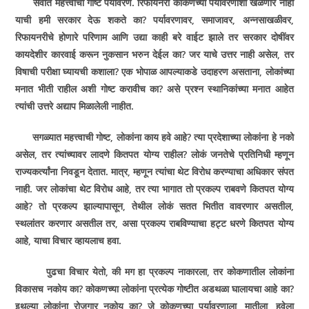
सर्वात महत्त्वाची गोष्ट पर्यावरण. रिफायनरी कोकणच्या पर्यावरणाशी खेळणार नाही
याची हमी सरकार देऊ शकते का
?
पर्यावरणावर
,
समाजावर
,
अन्नसाखळीवर
,
रिफायनरीचे होणारे परिणाम आणि उद्या काही बरे वाईट झाले तर सरकार दोषींवर
कायदेशीर कारवाई करून नुकसान भरुन देईल का
?
जर याचे उत्तर नाही असेल
,
तर
विषाची परीक्षा घ्यायची कशाला
?
एक भोपाळ आपल्याकडे उदाहरण असताना
,
लोकांच्या
मनात भीती राहील अशी गोष्ट करावीच का
?
असे प्रश्न स्थानिकांच्या मनात आहेत
त्यांची उत्तरे अद्याप मिळालेली नाहीत.
सगळ्यात महत्त्वाची गोष्ट
,
लोकांना काय हवे आहे
?
त्या प्रदेशाच्या लोकांना हे नको
असेल
,
तर त्यांच्यावर लादणे कितपत योग्य राहील
?
लोकं जनतेचे प्रतिनिधी म्हणून
राज्यकर्त्यांना निवडून देतात. मात्र
,
म्हणून त्यांचा थेट विरोध करण्याचा अधिकार संपत
नाही. जर लोकांचा थेट विरोध आहे
,
तर त्या भागात तो प्रकल्प राबवणे कितपत योग्य
आहे
?
तो प्रकल्प झाल्यापासून
,
तेथील लोकं सतत भितीत वावरणार असतील
,
स्थलांतर करणार असतील तर
,
असा प्रकल्प राबविण्याचा हट्ट धरणे कितपत योग्य
आहे
,
याचा विचार व्हायलाच हवा.
पुढचा विचार येतो
,
की मग हा प्रकल्प नाकारला
,
तर कोकणातील लोकांना
विकासच नकोय का
?
कोकणच्या लोकांना प्रत्येक गोष्टीत अडथळा घालायचा आहे का
?
इथल्या लोकांना रोजगार नकोय का
?
जे कोकणच्या पर्यावरणाला
,
मातीला
,
हवेला