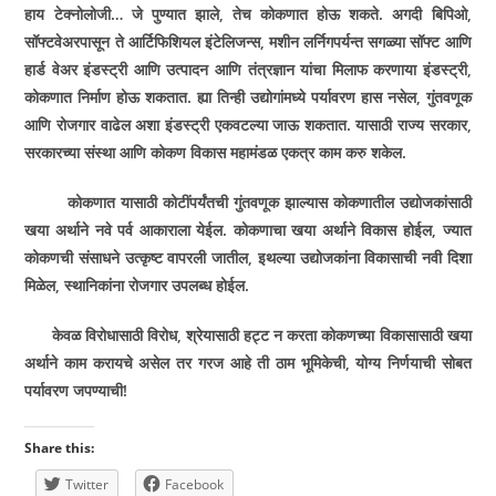
हाय टेक्नोलोजी… जे पुण्यात झाले
,
तेच कोकणात होऊ शकते. अगदी बिपिओ
,
सॉफ्टवेअरपासून ते आर्टिफिशियल इंटेलिजन्स
,
मशीन लर्निगपर्यन्त सगळ्या सॉफ्ट आणि
हार्ड वेअर इंडस्ट्री आणि उत्पादन आणि तंत्रज्ञान यांचा मिलाफ करणा­या इंडस्ट्री
,
कोकणात निर्माण होऊ शकतात. ह्या तिन्ही उद्योगांमध्ये पर्यावरण ­हास नसेल
,
गुंतवणूक
आणि रोजगार वाढेल अशा इंडस्ट्री एकवटल्या जाऊ शकतात. यासाठी राज्य सरकार
,
सरकारच्या संस्था आणि कोकण विकास महामंडळ एकत्र काम करु शकेल.
कोकणात यासाठी कोटींपर्यंतची गुंतवणूक झाल्यास कोकणातील उद्योजकांसाठी
ख­या अर्थाने नवे पर्व आकाराला येईल. कोकणाचा ख­या अर्थाने विकास होईल
,
ज्यात
कोकणची संसाधने उत्कृष्ट वापरली जातील
,
इथल्या उद्योजकांना विकासाची नवी दिशा
मिळेल
,
स्थानिकांना रोजगार उपलब्ध होईल.
केवळ विरोधासाठी विरोध
,
श्रेयासाठी हट्ट न करता कोकणच्या विकासासाठी ख­या
अर्थाने काम करायचे असेल तर गरज आहे ती ठाम भूमिकेची
,
योग्य निर्णयाची सोबत
पर्यावरण जपण्याची!
Share this:
Twitter
Facebook