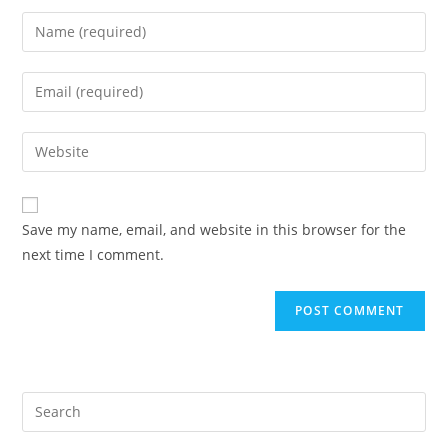
Enter
your
name
Enter
or
your
username
email
Enter
to
address
your
comment
to
website
comment
URL
Save my name, email, and website in this browser for the
(optional)
next time I comment.