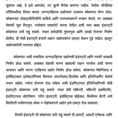
सुसंगत आहे
,
ते इथे आणलेत
,
तर कुणी विरोध करणार नाहीत. येथील भौगोलिक
परिस्थितीचा विचार करता
‘
अन्नप्रक्रिया उद्योगाचा
‘
प्रकल्प कोकणात योग्य ठरेल.
कोकणच्या लोकप्रतिनिधींनी ठरविले आणि राज्यसरकारने मनावर घेतले
,
तर अख्ख्या
देशाची भूक मिटवून
,
परदेशात एक्सपोर्ट करता येतील अशी भव्य खाद्य इंडस्ट्री
कोकणात उभी राहु शकते. ज्यात करोडोंची गुंतवणूक आणि लाखो रोजगार निर्माण
होतील. ही मोठी इंडस्ट्री हजारो लहान उद्योजकांना एकत्र घेऊन पुढे जाईल. ह्यातून
उद्योजकतेची भरभराट होईल.
कोकणात अशी भव्यदिव्य अन्नप्रक्रिया उद्योगाची इंडस्ट्री आणि त्याची साखळी
निर्माण होऊ शकते. अख्ख्या देशाची मत्स्य खाद्याची तहान भागवेल अशी मत्स्य
उत्पादन आणि मत्स्य प्रक्रिया उद्योग निर्माण होऊ शकेल. कोकणात मेकेनिकल व
इलेक्ट्रिकल इलेक्ट्राॅनिक्स विषयात आयटीआय
,
डिप्लोमा आणि इंजिनिअरिग केलेले
तरूण आहेत. त्यांना रोजगार देऊ शकेल अशी इंडस्ट्रियल इंजिनिअरिगची मोठी
इंडस्ट्री कोकणात उभी राहू शकते. त्यात हेवी मशिनरी
,
मशिनरी इकविपमेंट
,
इंडस्ट्रियल ऑटोमेशन
,
ग्रीन इंडस्ट्री
,
इलेक्ट्रिक व्हेईकल
,
लिथीयम बॅटरी असे
कितीतरी पर्यावरणाला धोका न पोहोचवणारे उद्योग इथे एकत्र येऊ शकतात.
तिसरी इंडस्ट्री जी कोकणात उभी राहू शकते ती आयटी
,
आयटी एनेबल्ड आणि