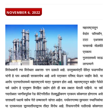
POST
NOVEMBER 6, 2022
PUBLISHED:
महाराष्ट्रातून
वेदांत फॉस्कॉन
,
टाटा एअरबस
यासारखे मोठमोठे
प्रकल्प
गुजरातमध्ये जाऊ
लागल्याने
विरोधकांनी त्या विरोधात अक्षरशः रान उठवले आहे. उपमुख्यमंत्री देवेंद्र फडणवीस
यांनी हे पाप आघाडी सरकारचेच आहे असे पत्रकार परिषद घेऊन जाहीर केले. या
आरोप प्रत्यारोपामध्ये महाराष्ट्राचे मात्र नुकसान होत आहे. महाराष्ट्रातून बाहेर गेलेले
सर्व उद्योग हे प्रदूषण विरहित उद्योग होते ही बाब लक्षात घेतली पाहिजे. या सर्व
गदारोळात जाणीवपूर्वक रेड कॅटेगरीतील तेलशुद्धीकरण प्रकल्प कोकणात होणारच असे
सत्ताधारी पक्षाचे सर्वच नेते उच्चरवाने सांगत आहेत. पर्यावरणाच्या मुद्द्यावर स्थानिकांचा
या प्रकल्पाला सुरुवातीपासूनच तीव्र विरोध आहे. रिफायनरीचे पाठीराखे कोकणात