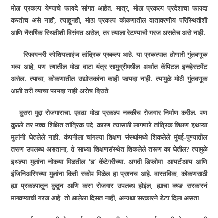
मोठा प्रकल्प येण्याचे फायदे सांगत आहेत. मात्र
,
मोठा प्रकल्प प्रदेशाचा फायदा
करतोच असे नाही
,
त्याहूनही
,
मोठा प्रकल्प कोकणातील वातावरणीय परिस्थितीशी
आणि नैसर्गिक स्थितीशी विसंगत असेल
,
तर त्याला रेटण्याची गरज असतेच असे नाही.
रिफायनरी स्पेशियलाईज तांत्रिक प्रकल्प आहे. या प्रकल्पात होणारी गुंतवणूक
भव्य आहे
,
पण त्यातील मोठा वाटा यंत्र सामुग्रीमधील अर्थात कॅपिटल इन्व्हेस्टमेंट
असेल. त्याचा
,
कोकणातील उद्योजकांना काही फायदा नाही. त्यामुळे मोठी गुंतवणूक
आली तरी त्याचा फायदा नाही असेच दिसते.
दुसरा मुद्दा रोजगाराचा. एवढा मोठा प्रकल्प नक्कीच रोजगार निर्माण करील. पण
कुठले तर उच्च शिक्षित तांत्रिक पदे. कारण त्यासाठी लागणारे तांत्रिक शिक्षण इथल्या
मुलांनी घेतलेले नाही. कंपनीला चांगल्या शिक्षण संस्थांमध्ये शिकलेले मुंबई-पुण्यातील
तरूण उपलब्ध असताना
,
ते साध्या शिक्षणसंस्थेत शिकलेले तरूण का घेतील
?
त्यामुळे
इथल्या मुलांना नोक­या मिळतील
‘
ड
‘
कॅटेगरीच्या. अगदी डिप्लोमा
,
आयटीआय आणि
इंजिनिअरिगच्या मुलांना किती स्कोप मिळेल हा प्रश्नच आहे. वास्तविक
,
कोकणसाठी
ह्या प्रकल्पातून कुठून आणि कसा रोजगार उपलब्ध होईल
,
ह्याचा क्घ्ङ सरकारनं
मागवण्याची गरज आहे. तो आलेला दिसत नाही
,
अन्यथा सरकारने डेटा दिला असता.