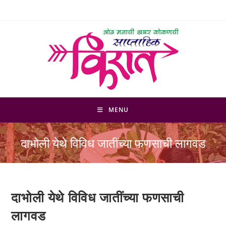
Skip
to
content
MENU
दाभोली येथे विविध जातींच्या फणसाची लागवड
दाभोली येथे विविध जातींच्या फणसाची
लागवड