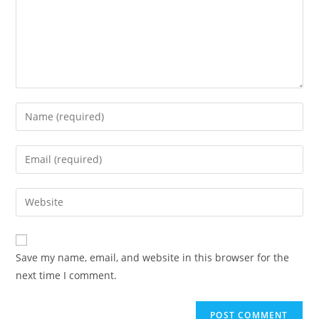
Enter
your
name
Enter
or
your
username
email
Enter
to
address
your
comment
to
website
comment
URL
Save my name, email, and website in this browser for the
(optional)
next time I comment.