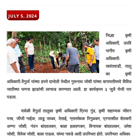
POST
JULY 5, 2024
PUBLISHED:
जिल्हा कृषी
अधिकारी
,
उपवि
भागीय कृषी
अधिकारी-
सावंतवाडी
,
तालु
का कृषी
अधिकारी-वेंगुर्ला यांच्या हस्ते दाभोली येथील गुरूनाथ जोशी यांच्या बागायतीमध्ये विविध
जातीच्या फणस झाडांची लागवड करण्यात आली. हा कार्यक्रम ३ जुलै रोजी पार
पडला.
यावेळी वेंगुर्ला तालुका कृषी अधिकारी प्रिया गुंड
,
कृषी सहाय्यक जीवन
परब
,
जीजी नाईक
,
लाडू जाधव
,
देसाई
,
ग्रामसेवक पिगुळकर
,
प्रगतशील शेतकरी
अण्णा जोशी
,
नंदन बांदवलकर
,
बाळा हळदणकर
,
विनायक बांदवलकर
,
उमेश
जोशी
,
विवेक जोशी
,
बाळा राऊळ
,
संध्या गावडे आदी उपस्थित होते. उपस्थित अधिका-