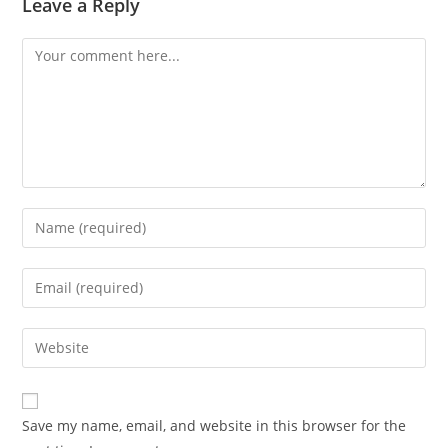
Leave a Reply
Comment
Enter
your
name
Enter
or
your
username
email
Enter
to
address
your
comment
to
website
comment
URL
Save my name, email, and website in this browser for the
(optional)