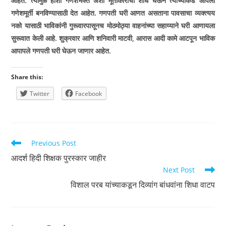
आहेत. त्यामुळे हौशी गणेशभक्त अशा मूर्तीकारांचा शोध घेऊन त्यांच्याकडे आपली
गणेशमूर्ती बनविण्यासाठी देत आहेत. गणपती घरी आणत असताना पावसाचा व्यक्त्यय
नको यासाठी भाविकांनी गुरूवारपासूनच मोठमोठ्या वाहनांच्या सहाय्याने घरी आणायला
सुरूवात केली आहे. शुक्रवार आणि शनिवारी माटवी
,
आरास आदी कामे आटपून भाविक
आपापले गणपती घरी घेऊन जाणार आहेत.
Share this:
Twitter
Facebook
Read
Previous Post
more
आदर्श हिदी शिक्षक पुरस्कार जाहीर
articles
Next Post
विशाल परब यांच्याकडून दिव्यांग बांधवांना शिधा वाटप