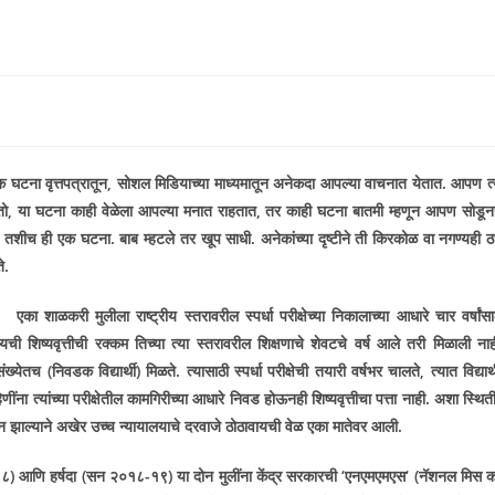
!
 घटना वृत्तपत्रातून
,
सोशल मिडियाच्या माध्यमातून अनेकदा आपल्या वाचनात येतात. आपण त्
तो
,
या घटना काही वेळेला आपल्या मनात राहतात
,
तर काही घटना बातमी म्हणून आपण सोडून
. तशीच ही एक घटना. बाब म्हटले तर खूप साधी
.
अनेकांच्या दृष्टीने ती किरकोळ वा नगण्यही ठ
े.
एका शाळकरी मुलीला राष्ट्रीय स्तरावरील स्पर्धा परीक्षेच्या निकालाच्या आधारे चार वर्षांसा
यची शिष्यवृत्तीची रक्कम तिच्या त्या स्तरावरील शिक्षणाचे शेवटचे वर्ष आले तरी मिळाली नाह
त संख्येतच (निवडक विद्यार्थी) मिळते. त्यासाठी स्पर्धा परीक्षेची तयारी वर्षभर चालते
,
त्यात विद्यार्
ना त्यांच्या परीक्षेतील कामगिरीच्या आधारे निवड होऊनही शिष्यवृत्तीचा पत्ता नाही. अशा स्थित
 न झाल्याने अखेर उच्च न्यायालयाचे दरवाजे ठोठावायची वेळ एका मातेवर आली.
१७-१८) आणि हर्षदा (सन २०१८-१९) या दोन मुलींना केंद्र सरकारची
‘
एनएमएमएस
‘ (
नॅशनल मिस 