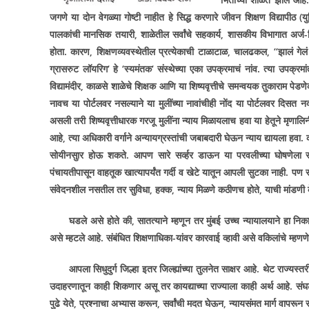
जगणे या दोन वेगळ्या गोष्टी नाहीत हे सिद्ध करणारे जीवन शिक्षण विद्यापीठ (य
पालकांची मानसिक तयारी
,
शाळेतील सर्वांचे सहकार्य
,
शासकीय विभागात अर्ज-वि
होता. कारण
,
शिक्षणव्यवस्थेतील प्रत्येकाची टाळाटाळ
,
चालढकल
, ‘‘
झालं गेलं
ग्रासरुट लॉयरिग
‘
हे
‘
स्यमंतक
‘
संस्थेच्या एका उपक्रमाचं नांव. त्या उपक्रम
विद्यामंदीर
,
काळसे शाळेचे शिक्षक आणि या शिष्यवृत्तीचे समन्वयक तुकाराम पेडणेक
नावच या पोर्टलवर नसल्याने या मुलींच्या नावांचीही नोंद या पोर्टलवर दिसत नव्
असली तरी शिष्यवृत्तीधारक गरजू मुलींना न्याय मिळायलाच हवा या हेतूने मृणाल
आहे
,
त्या अधिकारी वर्गाने अन्यायग्रस्तांची जबाबदारी घेऊन न्याय द्यायला हवा.
सोयीनसुार होऊ शकते. आपण सारे सर्व्हर डाऊन या परवलीच्या घोषणेला स
पंचायतीपासून वाहतूक खात्यापर्यंत गर्दी व खेटे यातून आपली सुटका नाही. पण
संवेदनशील नसतील तर सुविधा
,
हक्क
,
न्याय मिळणे कठीणच होते
,
याची मांडणी 
घडले असे होते की
,
सातत्याने म्हणून तर मुंबई उच्च न्यायालयाने हा
असे म्हटले आहे. संबंधित शिक्षणाधिका-यांवर कारवाई व्हावी असे वकिलांचे म्हणणे
आपला सिधुदुर्ग जिल्हा इतर जिल्ह्यांच्या तुलनेत साक्षर आहे. थेट राज्य
उदाहरणातून काही शिकणार असू तर कायद्याच्या राज्याला काही अर्थ आहे. सं
पुढे येते
,
प्रश्नाचा अभ्यास करून
,
सर्वांची मदत घेऊन
,
न्यायसंमत मार्ग वापरून