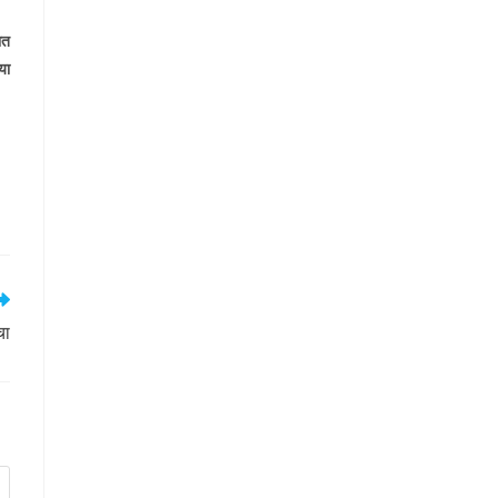
ात
या
चा