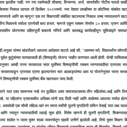
ावर जमा झालीच नाही. पण त्या रकमेसाठी चौकशा
,
विनवण्या
,
अर्ज
,
कायदेशीर नोटीस यातले काह
सचा निकाल लागला तो डिसेंबर २०२१मध्ये. ज्या देशात लाखोंच्या वा कोटींच्या संख्येत खट
ष मानायचे आणि का म्हणून
?
एक तर शिक्षणाशी संबंधित खटल्याचा निकाल उच्च न्यायालयाने खट
ना मिळायचे वर्षाला प्रत्येकी बारा हजार. म्हणजे एकूण रक्कम जेमतेम ८० हजार. प्रश्न आर्थ
ासकीय धोरणाच्या उद्दिष्टपूर्ती बाबतचे गांभिर्य आणि कालबद्ध कार्यवाहीतून सुविधांद्वारे समाध
धनुका यांच्या खंडपीठाने आपल्या आदेशात म्हटले आहे की
, ‘‘
आमच्या मते
,
विद्यार्थ्यांना कोणत
दुर्बल कुटुंबांच्या फायद्यासाठी ही (शिष्यवृत्ती) योजना जाहीर करण्यात आली होती. दोन्ही याचिकाकर्
यानुसार आम्ही राज्य सरकारला सदर मुलींच्या शिष्यवृत्तीची रक्कम भरण्यासाठीचा प्रस्ताव भा
य सरकारकडून प्रस्ताव प्राप्त झाल्यानंतर चार आठवड्यांच्या आत या योजनेनुसार भारत सरक
िष्यवृत्तीची रक्कम मुलींच्या बँक खात्यावर जमा केली.
्याने यात एका सामान्यच नव्हे तर दुर्लक्षित अशा समाजघटकाचा-तीन महिलांचा-आई आणि तिच्
थ आहे. या महिलांना प्रशासकीय अधिका-यांनी दाद दिली नाही आणि शाळेच्या आपल्या मर्यादा होत्य
. अशावेळी एक चौथी महिला-खरं तर सतरा वर्षांची मुलगी मृणालिनी सचिन देसाई यात लक्ष घालत
 आणि त्यातून न्यायासाठीची लढाई सुरू होते. विशेष म्हणजे ही मुलगी मृणालिनी
,
शिकण्यासा
्या शाळेत न जाता मुक्त शाळा व्यवस्थेतून दहावी उत्तीर्ण झालेली आहे. तिचे मुक्त शिक्षण ब
 धामापूरच्या
‘
स्यमंतक
‘
या संस्थेत जीवन शिक्षणाचे प्रात्यक्षिक करत ती शिकतेय. शिकणे आ