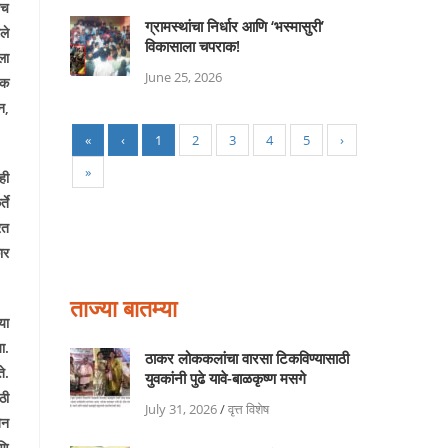
ीच
ग्रामस्थांचा निर्धार आणि ‘भस्मासुरी’
ले
विकासाला चपराक!
ला
June 25, 2026
िक
ान
,
«
‹
1
2
3
4
5
›
»
ीही
ते
रत
ार
ताज्या बातम्या
या
ा.
ठाकर लोककलांचा वारसा टिकविण्यासाठी
े.
युवकांनी पुढे यावे-बाळकृष्ण मसगे
ठी
July 31, 2026
/
वृत्त विशेष
िन
णि