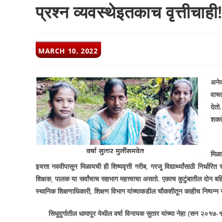
प्रश्न व्यवस्थेइतकाच वृत्तीचाही
POST
MARCH 10, 2022
PUBLISHED:
अनेक
वाच
देतो
शकत
मिळा
इयत्ता नववीपासून मिळायची ही शिष्यवृत्ती गरीब
,
गरजू विद्यार्थ्यांसाठी निर्धारि
शिक्षक
,
पालक या सर्वांचाच सहभाग महत्त्वाचा असतो. एकाच कुटुंबातील दोन बहिणीं
स्थानिक शिक्षणाधिकारी
,
शिक्षण विभाग यांच्याकडील चौकशीतून काहीच निष्पन्न
सिधुदुर्गातील धामापूर येथील वर्षा विनायक सुतार यांच्या नेहा (सन २०