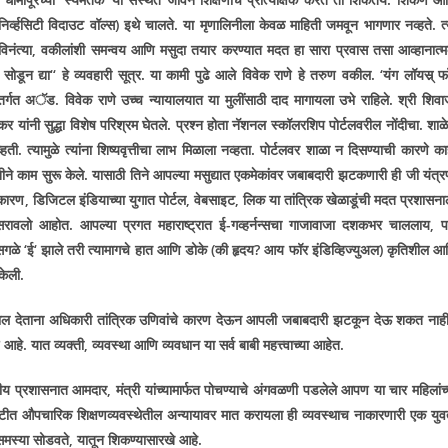
ुनिर्व्हसिटी विदाउट वॉल्स) इथे चालते. या मृणालिनीला केवळ माहिती जमवून भागणार नव्हते. त्
नंत्या
,
वकीलांशी समन्वय आणि मसुदा तयार करण्यात मदत हा सारा प्रवास तसा आव्हानात्
 सोडून द्या
‘‘
हे व्यवहारी सूत्र. या कामी पुढे आले विवेक राणे हे तरुण वकील.
‘
यंग लॉयस्र् फ
ांतर्गत अॅड. विवेक राणे उच्च न्यायालयात या मुलींसाठी दाद मागायला उभे राहिले. श्री शिवा
र यांनी सुद्धा विशेष परिश्रम घेतले. प्रश्न होता नॅशनल स्कॉलरशिप पोर्टलवरील नोंदीचा. शाळे
हती. त्यामुळे त्यांना शिष्यवृत्तीचा लाभ मिळाला नव्हता. पोर्टलवर शाळा न दिसण्याची कारणे का
िनीने काम सुरू केले. यासाठी तिने आपल्या मसुद्यात एकमेकांवर जबाबदारी झटकणारी ही जी यंत्र
 कारण
,
डिजिटल इंडियाच्या युगात पोर्टल
,
वेबसाइट
,
लिक या तांत्रिक खेळाडूंची मदत प्रशासना
रावलो आहोत. आपल्या प्रगत महाराष्ट्रात ई-गव्हर्नन्सचा गाजावाजा दशकभर चाललाय
,
 सगळे
‘
ई
‘
झाले तरी त्यामागचे हात आणि डोके (की हृदय
?
आय फॉर इंडिव्हिज्युअल) कृतिशील आ
केली.
 निकाल देताना अधिकारी तांत्रिक उणिवांचे कारण देऊन आपली जबाबदारी झटकून देऊ शकत नाह
 आहे. यात व्यक्ती
,
व्यवस्था आणि व्यवधान या सर्व बाबी महत्त्वाच्या आहेत.
स्तरीय प्रशासनात आमदार
,
मंत्री यांच्यामार्फत पोचण्याचे अंगवळणी पडलेले आपण या चार महिलांच्
घटीत औपचारिक शिक्षणव्यवस्थेतील अन्यायावर मात करायला ही व्यवस्थाच नाकारणारी एक युव
 समस्या सोडवते
,
यातून शिकण्यासारखे आहे.