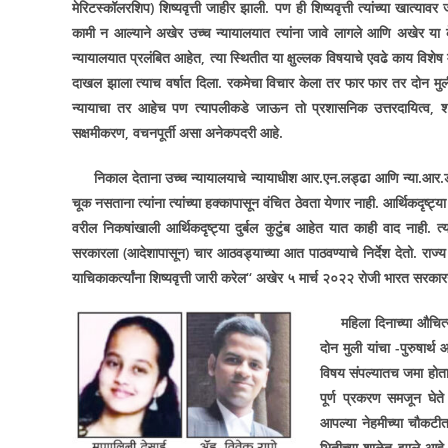
मेरिटस्कॉलरशिप) शिष्यवृत्ती जाहीर झाली. पण ही शिष्यवृत्ती त्यांच्या खात्य
कामी न आल्याने अखेर उच्च न्यायालयात त्यांना जावे लागले आणि अखेर या के
न्यायालयात प्रलंबित आहेत
,
त्या स्थितीत या क्षुल्लक विषयाचे एवढे काय विशे
दाखल झाला त्याच वर्षात दिला. रकमेचा विचार केला तर फार फार तर दोन मुलीं
न्यायाचा तर आहेच पण त्यापलीकडे जाऊन तो प्रशासनिक उत्तरदायित्व
,
श
सक्षमीकरण
,
वचनपूर्ती असा अनेकपदरी आहे.
निकाल देताना उच्च न्यायालयाचे न्यायाधीश आर.एन.लड्ढा आणि न्या.आर.डी.
चूक नसताना त्यांना त्यांच्या हक्कापासून वंचित ठेवता येणार नाही. आर्थिकदृष्ट्या 
वरील निकषांखाली आर्थिकदृष्ट्या दुर्बल कुटुंब आहेत यात काही वाद नाही. त्
सरकारला (आदेशापासून) चार आठवड्याच्या आत पाठवण्याचे निर्देश देतो. राज्
याचिकाकर्त्यांना शिष्यवृत्ती जारी करेल
‘‘
अखेर ५ मार्च २०२२ रोजी भारत सरकारने श
महिला दिनाच्या औचित
दोन मुली यांचा -पुरुषार्
विषय संपल्यातच जमा होता
पूर्ण प्रकरण समजून घेते
आपल्या नेहमीच्या चौकटीतल
भितीच्या शाळेत झाले आहे.