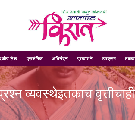
ादकीय लेख
प्रासंगिक
अभिनंदन
प्रकाशने
उपक्रम
ठळक 
प्रश्न व्यवस्थेइतकाच वृत्तीचाही