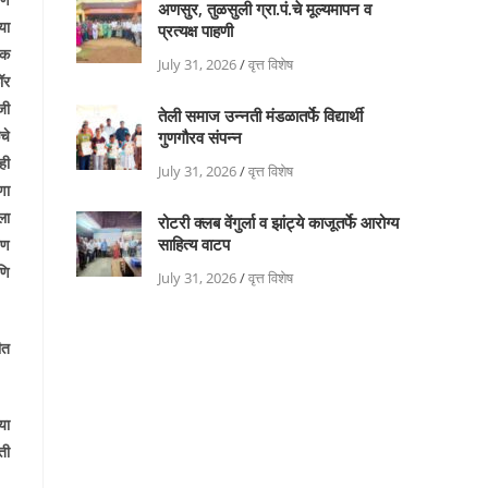
अणसुर, तुळसुली ग्रा.पं.चे मूल्यमापन व
या
प्रत्यक्ष पाहणी
मक
July 31, 2026
/
वृत्त विशेष
ॉर
जी
तेली समाज उन्नती मंडळातर्फे विद्यार्थी
चे
गुणगौरव संपन्न
ही
July 31, 2026
/
वृत्त विशेष
णा
ला
रोटरी क्लब वेंगुर्ला व झांट्ये काजूतर्फे आरोग्य
साहित्य वाटप
पण
णि
July 31, 2026
/
वृत्त विशेष
ीत
या
ती