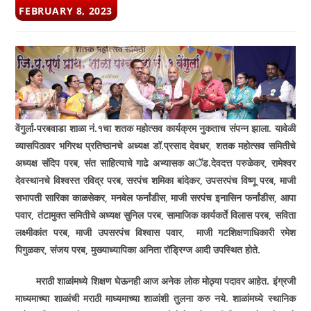
POST
FEBRUARY 8, 2023
PUBLISHED:
वेंगुर्ला-परबवाडा शाळा नं.१चा शतक महोत्सव कार्यक्रम नुकताच संपन्न झाला. यावेळी
व्यासपिठावर भगिरथ प्रतिष्ठानचे अध्यक्ष डॉ.प्रसाद देवधर, शतक महोत्सव समितीचे
अध्यक्ष संदिप परब, संत साहित्याचे गाढे अभ्यासक अॅड.देवदत्त परुळेकर, रामेश्वर
देवस्थानचे विश्वस्त रविद्र परब, सरपंच शमिका बांदेकर, उपसरपंच विष्णू परब, माजी
सभापती सारिका काळसेकर, मनवेल फर्नांडीस, माजी सरपंच इनासिन फर्नांडीस, आपा
पवार, तंटामुक्त समितीचे अध्यक्ष सुनिल परब, सामाजिक कार्यकर्ते विलास परब, सविता
लक्ष्मीकांत परब, माजी उपसरपंच विश्वास पवार, माजी गटशिक्षणाधिकारी रमेश
पिगुळकर, संजय परब, मुख्याध्यापिका अनिता रॉड्रिग्ज आदी उपस्थित होते.
मराठी शाळांमध्ये शिक्षण घेऊनही आज अनेक लोक मोठ्या पदावर आहेत. इंग्रजी
माध्यमाच्या शाळांची मराठी माध्यमाच्या शाळांशी तुलना करु नये. शाळांमध्ये स्थानिक