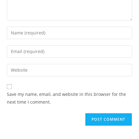
Enter
your
name
Enter
or
your
username
email
Enter
to
address
your
comment
to
website
comment
URL
Save my name, email, and website in this browser for the
(optional)
next time I comment.