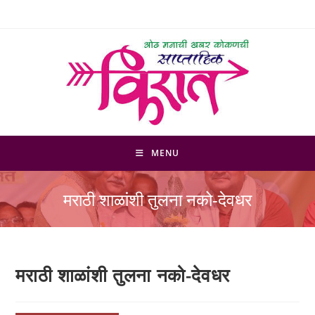
Skip
to
content
MENU
मराठी शाळांशी तुलना नको-देवधर
मराठी शाळांशी तुलना नको-देवधर