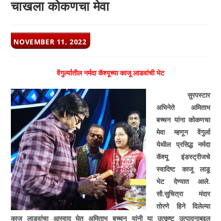
चाखला कोकणचा मेवा
POST
NOVEMBER 11, 2022
PUBLISHED:
वेंगुर्ल्यातील नर्मदा कॅश्‍यूच्या काजू लाडवांची भेट
सुरपस्टार
अभिनेते अमिताभ
बच्चन यांना कोकणचा
मेवा म्हणून वेंगुर्ला
येथील प्रसिद्ध नर्मदा
कॅश्‍यू इंडस्ट्रीजचे
स्वादिष्ट काजू लाडू
भेट देण्यात आले.
सौ.सुचित्रा मंदार
तोरणे हिने दिलेल्या
काजू लाडवांचा आस्वाद घेत अमिताभ बच्चन यांनी या उत्कृष्ट उत्पादनाबद्दल