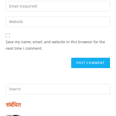
name
Enter
or
your
username
email
Enter
to
address
your
comment
to
website
comment
URL
Save my name, email, and website in this browser for the
(optional)
next time I comment.
संबंधित