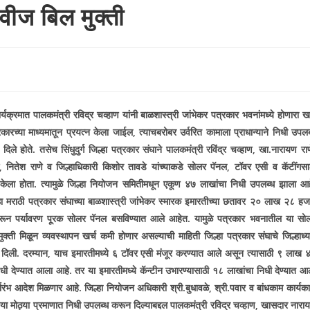
वीज बिल मुक्ती
र्यक्रमात पालकमंत्री रविद्र चव्हाण यांनी बाळशास्त्री जांभेकर पत्रकार भवनांमध्ये होणारा खर
ारच्या माध्यमातून प्रयत्न केला जाईल
,
त्याचबरोबर उर्वरित
कामाला प्राधान्याने निधी उपलब
िले होते. तसेच सिंधुदुर्ग
जिल्हा पत्रकार संघाने पालकमंत्री रविंद्र
चव्हाण
,
खा.नारायण राण
,
नितेश राणे व जिल्हाधिकारी किशोर तावडे यांच्याकडे सोलर पॅनल
,
टॉवर एसी व कॅटींगसा
वा केला होता. त्यामुळे जिल्हा नियोजन समितीमधून एकूण ४७ लाखांचा निधी उपलब्ध झाला आह
जिल्हा मराठी पत्रकार संघाच्या बाळशास्त्री जांभेकर स्मारक इमारतीच्या छतावर २० लाख २८ हज
रून पर्यावरण पूरक सोलर पॅनल बसविण्यात आले आहेत. यामुळे पत्रकार भवनातील या सो
ुक्ती मिळून व्यवस्थापन खर्च कमी होणार असल्याची माहिती जिल्हा पत्रकार संघाचे जिल्हाध्यक
 दिली. दरम्यान
,
याच इमारतीमध्ये ६ टॉवर एसी मंजूर करण्यात आले असून त्यासाठी ९ लाख 
ी देण्यात आला आहे. तर या इमारतीमध्ये कॅन्टीन उभारण्यासाठी १८ लाखांचा निधी देण्यात आ
रंभ आदेश मिळणार आहे. जिल्हा नियोजन अधिकारी श्री.बुधावळे
,
श्री.पवार व बांधकाम कार्यका
या मोठ्या प्रमाणात निधी उपलब्ध करून दिल्याबद्दल पालकमंत्री रविद्र चव्हाण
,
खासदार नारा