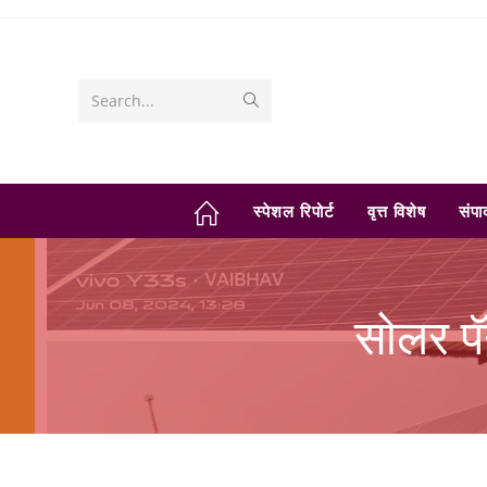
Skip
to
content
Submit
Search...
search
स्पेशल रिपोर्ट
वृत्त विशेष
संप
सोलर पॅ