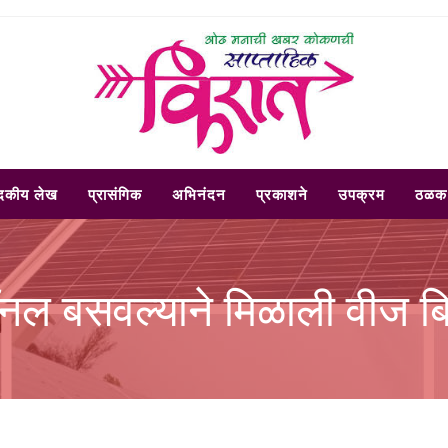
ादकीय लेख
प्रासंगिक
अभिनंदन
प्रकाशने
उपक्रम
ठळक 
नल बसवल्याने मिळाली वीज बि