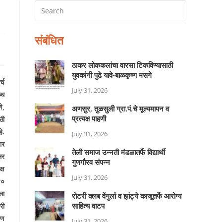
संबंधित
ठाकर लोककलांचा वारसा टिकविण्यासाठी
युवकांनी पुढे यावे-बाळकृष्ण मसगे
्च
July 31, 2026
्ध
े
,
अणसुर, तुळसुली ग्रा.पं.चे मूल्यमापन व
प्रत्यक्ष पाहणी
ठी
े.
July 31, 2026
ार
तेली समाज उन्नती मंडळातर्फे विद्यार्थी
लर
गुणगौरव संपन्न
्ष
July 31, 2026
४०
ला
रोटरी क्लब वेंगुर्ला व झांट्ये काजूतर्फे आरोग्य
साहित्य वाटप
री
यण
July 31, 2026