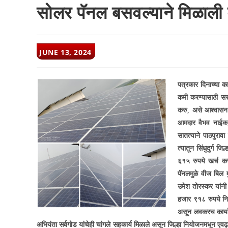
सोलर पॅनल बसवल्याने मिळाली 
POST
JUNE 13, 2024
PUBLISHED:
पत्रकार दिनाच्या का
कमी करण्यासाठी सरक
करु
,
असे आश्वासन द
आमदार वैभव नाईक
सातत्याने पाठपुरा
त्यातून सिंधुदुर्ग 
६१५ रुपये खर्च क
पॅनलमुळे वीज बिल म
उमेश तोरस्कर यांनी
हजार ९१८ रुपये निध
असून लवकरच कार्या
अभियंता सर्वगोड यांचेही चांगले सहकार्य मिळाले असून जिल्हा नियोजनमधून एवढ्