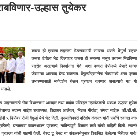
ात राबविणार-उल्हास तुयेकर
कचरा ही एखाद्या शहराला भेडसावणारी समस्या असते. वेंगुर्ला शहरा
कचरा डेपोला भेट दिल्यावर कचरा ही समस्या नसून उत्पन्न मिळविण्या
स्त्रोत असल्याचे निदर्शनास येते. अशा कचरा डेपोमध्ये येणारे मान्य
जेवणाचा आस्वाद घेऊ शकतात. वेंगुर्ल्याप्रमाणेच गोव्यामध्ये असा प्रकल
उभारण्यासाठी मार्गदर्शन घेऊन प्रयत्न करणार असल्याचे मत गो
मांडले.
ल्प पाहण्यासाठी गोवा विधानसभा आमदार तथा कदंबा परिवहन महामंडळाचे अध्यक्ष उल्हास तुयेक
ायत सदस्य साईश राजाध्यक्ष, विद्याधर आर्लेकर, मिशल मीरांडा, संपदा नाईक, व्ही.डी.सी.
५ डिसेंबर रोजी वेंगुर्ला येथे भेट दिली. मुख्याधिकारी परितोष कंकाळ यांनी सर्वांचे स्वागत कर
ती, घनकचरा व्यवस्थापन प्रकल्प, नाविन्यपूर्ण विकास कामे यांची माहिती दिली. त्यानं
्रकल्प यांची पाहणी केली. वेस्ट टू बेस्ट या संकल्पनेनुसार विकसित केलेल्या मिरॅकल पार्क