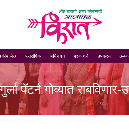
ादकीय लेख
प्रासंगिक
अभिनंदन
प्रकाशने
उपक्रम
ठळक 
ंगुर्ला पॅटर्न गोव्यात राबविणार