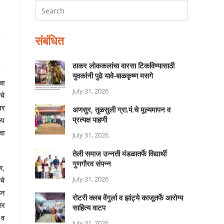
संबंधित
ठाकर लोककलांचा वारसा टिकविण्यासाठी
युवकांनी पुढे यावे-बाळकृष्ण मसगे
चा
July 31, 2026
चे
वर
अणसुर, तुळसुली ग्रा.पं.चे मूल्यमापन व
प्रत्यक्ष पाहणी
्प
वा
July 31, 2026
तेली समाज उन्नती मंडळातर्फे विद्यार्थी
गुणगौरव संपन्न
र,
July 31, 2026
चे
ून
रोटरी क्लब वेंगुर्ला व झांट्ये काजूतर्फे आरोग्य
तर
साहित्य वाटप
 व
July 31, 2026