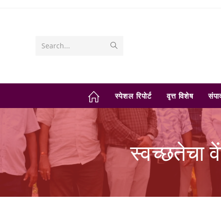
Skip
to
content
Submit
Search...
search
स्पेशल रिपोर्ट
वृत्त विशेष
संप
स्वच्छतेचा वे