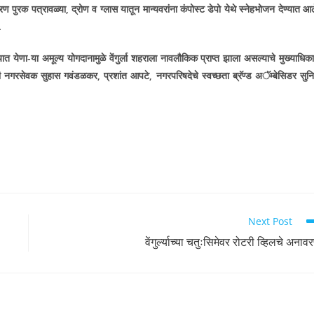
रण पुरक पत्रावळ्या, द्रोण व ग्लास यातून मान्यवरांना कंपोस्ट डेपो येथे स्नेहभोजन देण्यात आल
.
ात येणा-या अमूल्य योगदानामुळे वेंगुर्ला शहराला नावलौकिक प्राप्त झाला असल्याचे मुख्याधिका
ाजी नगरसेवक सुहास गवंडळकर, प्रशांत आपटे, नगरपरिषदेचे स्वच्छता ब्रॅण्ड अॅम्बेसिडर सुन
Next Post
वेंगुर्ल्याच्या चतुःसिमेवर रोटरी व्हिलचे अनाव