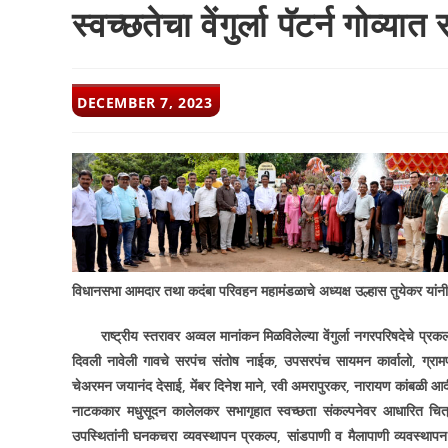
स्वच्छतेचा वेंगुर्ला पॅटर्न गोव्य
POST
DECEMBER 7, 2023
PUBLISHED:
विधानसभा आमदार तथा कदंबा परिवहन महामंडळाचे अध्यक्ष उल्हास तुयेकर यांनी 
राष्ट्रीय स्तरावर अव्वल मानांकन मिळविलेल्या वेंगुर्ला नगरपरिषदेचे प्रक
दिवली नावेली गावचे सरपंच संतोष नाईक, उपसरपंच सायमन कार्वालो, ग्रामपंच
चेअरमन जयानंद देसाई, मेंबर दिनेश माने, रवी अमरापुरकर, नारायण कांबळी आदींनी 
नाटककार मधुसूदन कालेलकर सभागृहात स्वच्छता संकल्पनेवर आधारित चित्रफि
उपस्थितांनी घनकचरा व्यवस्थापन प्रकल्प, सांडपाणी व मैलापाणी व्यवस्थापन प