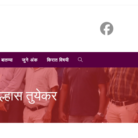
TOGGLE
बातम्या
जुने अंक
किरात विषयी
WEBSITE
-उल्हास तुयेकर
SEARCH