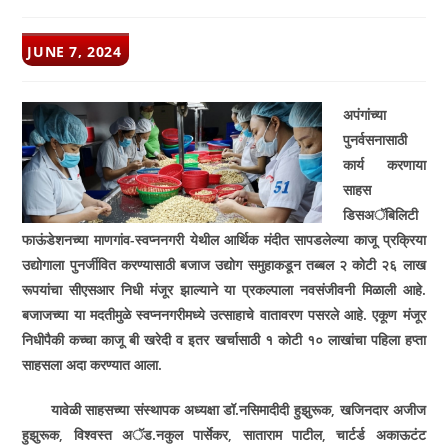
POST
JUNE 7, 2024
PUBLISHED:
अपंगांच्या
पुनर्वसनासाठी
कार्य करणा­या
साहस
डिसअॅबिलिटी
फाऊंडेशनच्या माणगांव-स्वप्ननगरी येथील आर्थिक
मंदीत सापडलेल्या काजू प्रक्रिया
उद्योगाला पुनर्जीवित करण्या
साठी बजाज उद्योग समुहाकडून तब्बल २ कोटी २६ लाख
रूपयांचा सीएसआर निधी मंजूर झाल्याने या प्रकल्पाला नवसंजीवनी मिळाली आहे.
बजाजच्या या मदतीमुळे स्वप्ननगरी
मध्ये उत्साहाचे वातावरण पसरले आहे. एकूण मंजूर
निधीपैकी कच्चा काजू बी खरेदी व इतर खर्चासाठी १ कोटी १० लाखांचा पहिला हप्ता
साहसला अदा करण्यात आला.
यावेळी साहसच्या संस्थापक अध्यक्षा डॉ.नसिमादीदी हुझुरूक
,
खजिनदार अजीज
हुझुरूक
,
विश्वस्त अॅड.नकुल पार्सेकर
,
साताराम पाटील
,
चार्टर्ड अकाऊटंट