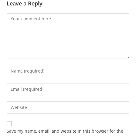
Leave a Reply
Comment
Enter
your
name
Enter
or
your
username
email
Enter
to
address
your
comment
to
website
comment
URL
Save my name, email, and website in this browser for the
(optional)