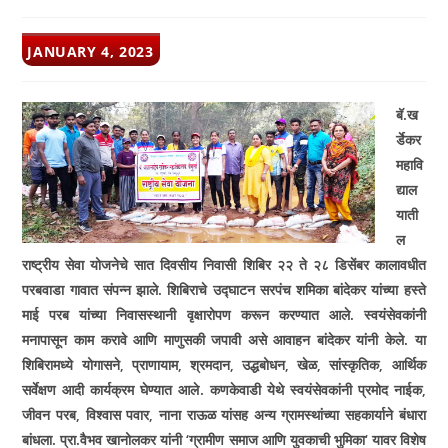
POST
JANUARY 4, 2023
PUBLISHED:
बॅ.ख
र्डेकर
महावि
द्याल
याती
ल
राष्ट्रीय सेवा योजनेचे सात दिवसीय निवासी शिबिर २२ ते २८ डिसेंबर कालावधीत
परबवाडा गावात संपन्न झाले.
शिबिराचे उद्घाटन सरपंच शमिका बांदेकर यांच्या हस्ते
माई परब यांच्या निवासस्थानी वृक्षारोपण करून करण्यात आले. स्वयंसेवकांनी
मनापासून काम करावे आणि माणुसकी जपावी असे आवाहन बांदेकर यांनी केले. या
शिबिरामध्ये योगासने
,
प्राणायाम
,
श्रमदान
,
उद्धबोधन
,
खेळ
,
सांस्कृतिक
,
आर्थिक
सर्वेक्षण आदी कार्यक्रम घेण्यात आले
.
कणकेवाडी येथे स्वयंसेवकांनी प्रमोद नाईक
,
जीवन परब
,
विश्वास पवार
,
नाना राऊळ यांसह अन्य ग्रामस्थांच्या सहकार्याने बंधारा
बांधला. प्रा.वैभव खानोलकर यांनी
‘
ग्रामीण समाज आणि युवकाची भुमिका
‘
यावर विशेष