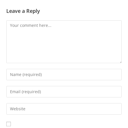
Leave a Reply
Comment
Enter
your
name
Enter
or
your
username
email
Enter
to
address
your
comment
to
website
comment
URL