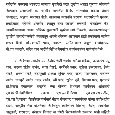
मार्गदर्शन करताना भरकटत जाणा­या युवापिढी बद्दल तुम्हीच आहात तुमच्या जीवनाचे
शिल्पकार असल्याची तर ग्रामीण भागातील विविध समस्यांचा आढावा घेताना
अंधश्रद्धा
,
अज्ञान
,
अप्रगत शेती
,
वाढणा­या व्यसनांचे प्रमाण
,
घटस्फोटांचे प्रमाण
,
लव्हजिहाद
,
प्रेमाचे आकर्षण
,
त्यातून वाया जाणारी तरुणाई
,
मोबाईलचे वेड
,
आत्मविश्वासाचा अभाव
,
भौतिक सुखासाठी चुकीचा मार्ग निवडणे
,
राजकारण्यांकडून
युवाईची होणारी गळचेपी
,
बेकारीतून आपले भवितव्य आपल्याच हाती असल्याची जाणिव
करून दिली. डॉ.स्वप्नाली पवार
,
चव्हाण
,
अॅड.सागर ठाकूर
,
वनक्षेत्रपाल
सी.एच.जगदाळे
,
संदिप परब आदींनी विविध विषयांवर स्वयंसेवकांना मार्गदर्शन केले.
या शिबिराचा समारोप २८ डिसेंबर रोजी सरपंच शमिका बांदेकर
,
उपसरपंच पपू
परब
,
सदस्य संतोष सावंत
,
स्वरा देसाई
,
कार्तिकी पवार
,
सुहिता हळदणकर
,
हेमंत
गावडे
,
अरुणा गवंडे
,
तंटामुक्ती अध्यक्ष सुनिल परब
,
संजय मळगांवकर
,
गजानन
सावंत
,
धनश्री सावंत
,
उदय सावंत
,
रवी परब
,
सुमेधा सुर्वे
,
शिवराम परब
,
प्राचार्य
डॉ.विलास देऊलकर
,
राष्ट्रीय सेवा योजना विभागाचे कार्यक्रम अधिकारी
प्रा.व्ही.पी.नंदगिरीकर
,
सदस्य प्रा.एल.बी.नैताम
,
प्रा.एस.एस.पाटील
,
प्रा.एस.के.जाधव
,
शिक्षकेत्तर कर्मचारी मोहन मोबारकर व स्वयंसेवक यांच्या उपस्थितीत
झाला. राष्ट्रीय सेवा योजनेच्या शिबिरातून व्यक्तिमत्व विकास
,
शिस्त
,
सामाजिक
आपुलकी
,
श्रमदान
,
कौशल्य विकास या गोष्टी विद्यार्थ्यांमध्ये रुजतात अशी माहिती