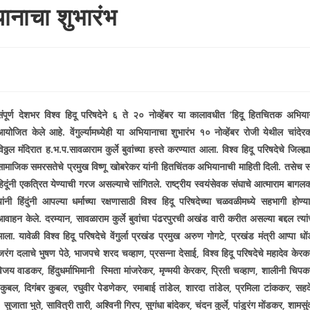
यानाचा शुभारंभ
संपूर्ण देशभर विश्व हिदू परिषदेने ६ ते २० नोव्हेंबर या कालावधीत
‘
हिदू हितचितक अभिया
आयोजित केले आहे. वेंगुर्ल्यामध्येही या अभियानाचा शुभारंभ १० नोव्हेंबर रोजी येथील चांदेर
िठ्ठल मंदिरात ह.भ.प.सावळाराम कुर्ले बुवांच्या हस्ते करण्यात आला. विश्व हिदू परिषदेचे जिल्ह्या
सामाजिक समरसतेचे प्रमुख विष्णू खोबरेकर यांनी हितचिंतक अभियानाची माहिती दिली. तसेच सर
हिदूंनी एकत्रित येण्याची गरज असल्याचे सांगितले. राष्ट्रीय स्वयंसेवक संघाचे आत्माराम बागल
यांनी हिंदुंनी आपल्या धर्माच्या रक्षणासाठी विश्व हिदू परिषदेच्या चळवळीमध्ये सहभागी होण्या
आवाहन केले. दरम्यान
,
सावळाराम कुर्ले बुवांचा पंढरपुरची अखंड वारी करीत असल्या बद्दल त्यां
ा. यावेळी विश्व हिदू परिषदेचे वेंगुर्ला प्रखंड प्रमुख अरुण गोगटे
,
प्रखंड मंत्री आप्पा धो
रंग दलाचे भुषण पेठे
,
भाजपचे शरद चव्हाण
,
प्रसन्ना देसाई
,
विश्व हिदू परिषदेचे महादेव केर
े विजय वाडकर
,
हिंदुधर्माभिमानी स्मिता मांजरेकर
,
मृण्मयी केरकर
,
प्रिती चव्हाण
,
शालीनी चिपक
कुबल
,
दिगंबर कुबल
,
रघुवीर पेडणेकर
,
रमाबाई तांडेल
,
शारदा तांडेल
,
प्रमिला टांककर
,
सहद
,
सुजाता भुते
,
सावित्री तारी
,
अश्विनी गिरप
,
सुगंधा बांदेकर
,
चंदन कुर्ले
,
पांडुरंग मोंडकर
,
शामसुं