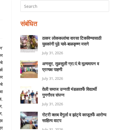
संबंधित
ठाकर लोककलांचा वारसा टिकविण्यासाठी
युवकांनी पुढे यावे-बाळकृष्ण मसगे
न
‘
July 31, 2026
कर
चे
अणसुर, तुळसुली ग्रा.पं.चे मूल्यमापन व
प्रत्यक्ष पाहणी
्व
कर
July 31, 2026
चे
तेली समाज उन्नती मंडळातर्फे विद्यार्थी
चा
गुणगौरव संपन्न
ंड
,
July 31, 2026
कर
,
र
,
रोटरी क्लब वेंगुर्ला व झांट्ये काजूतर्फे आरोग्य
साहित्य वाटप
ेव
दर
July 31, 2026