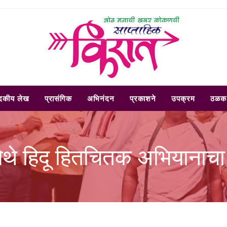
ादकीय लेख
प्रासंगिक
अभिनंदन
प्रकाशने
उपक्रम
ठळक 
ला येथे हिदू हितचितक अभियानाचा