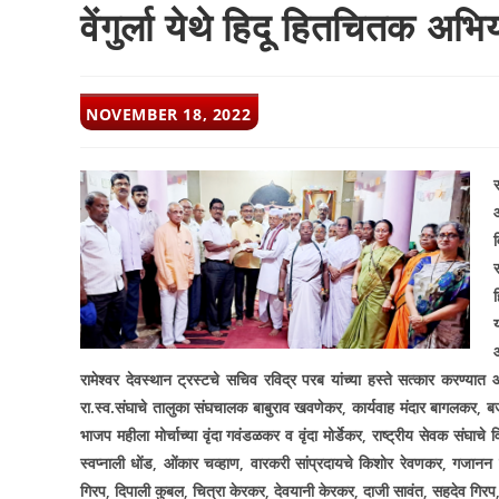
वेंगुर्ला येथे हिदू हितचितक अभि
POST
NOVEMBER 18, 2022
PUBLISHED:
व
रामेश्वर देवस्थान ट्रस्टचे सचिव रविद्र परब यांच्या हस्ते सत्कार करण्यात आल
रा.स्व.संघाचे तालुका संघचालक बाबुराव खवणेकर
,
कार्यवाह मंदार बागलकर
,
बज
भाजप महीला मोर्चाच्या वृंदा गवंडळकर व वृंदा मोर्डेकर
,
राष्ट्रीय सेवक संघाच
स्वप्नाली धोंड
,
ओंकार चव्हाण
,
वारकरी सांप्रदायचे किशोर रेवणकर
,
गजानन 
गिरप
,
दिपाली कुबल
,
चित्रा केरकर
,
देवयानी केरकर
,
दाजी सावंत
,
सहदेव गिरप