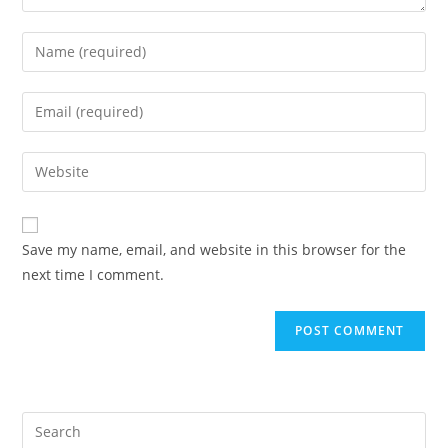
Enter
your
name
Enter
or
your
username
email
Enter
to
address
your
comment
to
website
comment
URL
Save my name, email, and website in this browser for the
(optional)
next time I comment.