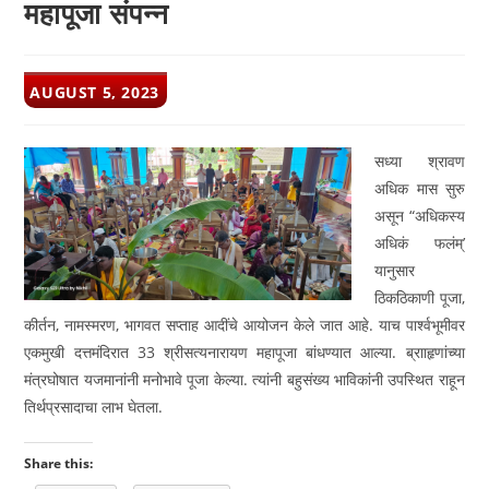
महापूजा संपन्न
POST
AUGUST 5, 2023
PUBLISHED:
सध्या श्रावण
अधिक मास सुरु
असून “अधिकस्य
अधिकं फलंम्’
यानुसार
ठिकठिकाणी पूजा,
कीर्तन, नामस्मरण, भागवत सप्ताह आदींचे आयोजन केले जात आहे. याच पार्श्वभूमीवर
एकमुखी दत्तमंदिरात 33 श्रीसत्यनारायण महापूजा बांधण्यात आल्या. ब्रााहृणांच्या
मंत्रघोषात यजमानांनी मनोभावे पूजा केल्या. त्यांनी बहुसंख्य भाविकांनी उपस्थित राहून
तिर्थप्रसादाचा लाभ घेतला.
Share this: