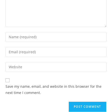
Enter
your
name
Enter
or
your
username
email
Enter
to
address
your
comment
to
website
comment
URL
Save my name, email, and website in this browser for the
(optional)
next time I comment.