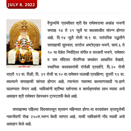
POST
JULY 8, 2022
PUBLISHED:
वेंगुर्ल्याचे ग्रामदैवत श्री देव रामेश्वराचा अखंड भजनी
सप्ताह १४ ते २१ जुलै या कालावधीत संपन्न होणार
आहे. दि.१४ जुलै रोजी स.९ वा. पारंपरिक पद्धतीने
सप्ताहाची सुरुवात
,
दररोज अष्टोप्रहर भजने
,
सायं.६ ते
१० या वेळेत निमंत्रित संगीत व वारकरी भजने
,
रामेश्वर
व राम मंदिरात पौराणिक कथांवर आधारित देखावे
,
स्थानिक कलाकारांची रांगोळी प्रदर्शने
,
दि.२० रोजी
रात्रौ १२ वा. दिडी
,
दि. २१ रोजी स.१० वा.रामेश्वर पालखी प्रदक्षिणा
,
दुपारी १२ वा.
काल्याने सप्ताहाची सांगता होणार आहे. त्यानंतर गावाच्या कल्याणासाठी गा-हाणे
घालण्यात येणार आहे. भाविकांनी श्रींच्या दर्शनाचा व कार्यक्रमांचा लाभ घ्यावा असे
आवाहन श्री रामेश्वर देवस्थान ट्रस्टतर्फे केले आहे.
सप्ताहाच्या पहिल्या दिवसापासून श्रावण महिन्यात होणा-या वरदशंकर व्रतपूजेची
नावनोंदणी रोख २५०रु.भरुन केली जाणार आहे
,
याची भाविकांनी नोंद घ्यावी असे
आवाहन केले आहे.