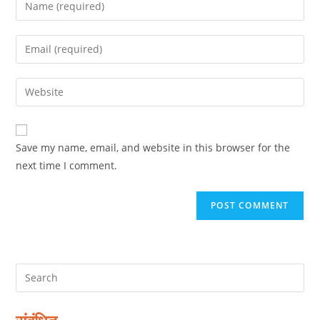
Enter
your
name
Enter
or
your
username
email
Enter
to
address
your
comment
to
website
comment
URL
Save my name, email, and website in this browser for the
(optional)
next time I comment.