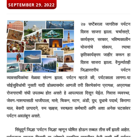
POST
SEPTEMBER 29, 2022
PUBLISHED:
२७ सप्टेंबरला जागतिक पर्यटन
दिवस साजरा झाला. चर्चासत्रे
,
कार्यक्रम
,
सत्कार
,
भविष्यकालीन
योजनांचे संकल्प
,
त्याचा
कृतिकार्यक्रम जाहीर करून हा
दिवस साजरा झाला. वेंगुर्ल्यातही
जिल्हास्तरीय पर्यटन
व्यावसायिकांचा मेळावा संपन्न झाला
.
पर्यटन म्हटले की
,
पर्यटकाला लागणा-या
सोईसुविधांची नुसती यादी डोळ्यासमोर आणली तरी कित्येकांना प्रत्यक्ष
,
अप्रत्यक्ष
रोजगाराची संधी उपलब्ध होत असते हे आपल्याला दिसून येईल. निवास व्यवस्था
,
जेवण-नाश्त्यासाठी भाजीपाला
,
मासे
,
चिकन
,
मटण
,
अंडी
,
दूध
,
दूधाचे पदार्थ
,
किराणा
माल
,
बेकरी उत्पादने
,
रुम सव्र्हस
,
स्वच्छता कर्मचारी आणि अशा अनेक घटकांवर
पर्यटन अवलंबून असते.
सिंधुदुर्ग जिल्हा
‘
पर्यटन जिल्हा
‘
म्हणून घोषित होऊन तब्बल तीस वर्षे झाली आहेत.