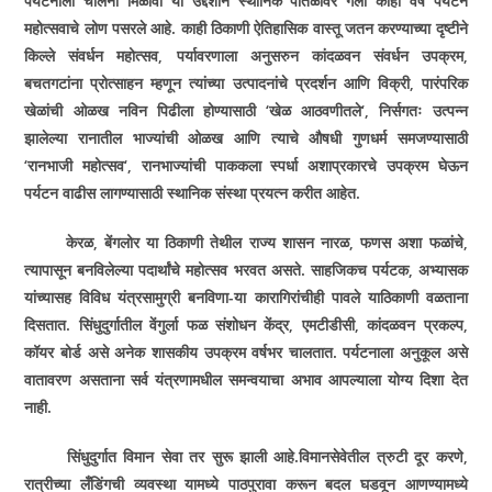
पर्यटनाला चालना मिळावी या उद्देशाने स्थानिक पातळीवर गेली काही वर्षे पर्यटन
महोत्सवाचे लोण पसरले आहे. काही ठिकाणी ऐतिहासिक वास्तू जतन करण्याच्या दृष्टीने
किल्ले संवर्धन महोत्सव
,
पर्यावरणाला अनुसरुन कांदळवन संवर्धन उपक्रम
,
बचतगटांना प्रोत्साहन म्हणून त्यांच्या उत्पादनांचे प्रदर्शन आणि विक्री
,
पारंपरिक
खेळांची ओळख नविन पिढीला होण्यासाठी
‘
खेळ आठवणीतले
‘,
निर्सगतः उत्पन्न
झालेल्या रानातील भाज्यांची ओळख आणि त्याचे औषधी गुणधर्म समजण्यासाठी
‘
रानभाजी महोत्सव
‘,
रानभाज्यांची पाककला स्पर्धा अशाप्रकारचे उपक्रम घेऊन
पर्यटन वाढीस लागण्यासाठी स्थानिक संस्था प्रयत्न करीत आहेत.
केरळ
,
बेंगलोर या ठिकाणी तेथील राज्य शासन नारळ
,
फणस अशा फळांचे
,
त्यापासून बनविलेल्या पदार्थांचे महोत्सव भरवत असते. साहजिकच पर्यटक
,
अभ्यासक
यांच्यासह विविध यंत्रसामुग्री बनविणा-या कारागिरांचीही पावले याठिकाणी वळताना
दिसतात. सिंधुदुर्गातील वेंगुर्ला फळ संशोधन केंद्र
,
एमटीडीसी
,
कांदळवन प्रकल्प
,
कॉयर बोर्ड असे अनेक शासकीय उपक्रम वर्षभर चालतात. पर्यटनाला अनुकूल असे
वातावरण असताना सर्व यंत्रणामधील समन्वयाचा अभाव आपल्याला योग्य दिशा देत
नाही.
सिंधुदुर्गात विमान सेवा तर सुरू झाली आहे.विमानसेवेतील त्रुटी दूर करणे
,
रात्रीच्या लँडिंगची व्यवस्था यामध्ये पाठपुरावा करून बदल घडवून आणण्यामध्ये