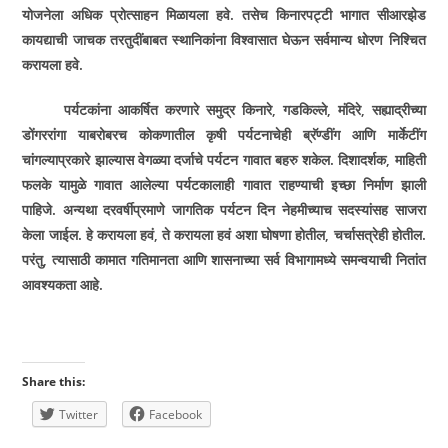
योजनेला अधिक प्रोत्साहन मिळायला हवे. तसेच किनारपट्टी भागात सीआरझेड
कायद्याची जाचक तरतुदींबाबत स्थानिकांना विश्वासात घेऊन सर्वमान्य धोरण निश्चित
करायला हवे.
पर्यटकांना आकर्षित करणारे समुद्र किनारे
,
गडकिल्ले
,
मंदिरे
,
सह्याद्रीच्या
डोंगररांगा याबरोबरच कोकणातील कृषी पर्यटनाचेही ब्रॅण्डींग आणि मार्केटींग
चांगल्याप्रकारे झाल्यास वेगळ्या दर्जाचे पर्यटन गावात बहरु शकेल. दिशादर्शक
,
माहिती
फलके यामुळे गावात आलेल्या पर्यटकालाही गावात राहण्याची इच्छा निर्माण झाली
पाहिजे. अन्यथा दरवर्षीप्रमाणे जागतिक पर्यटन दिन नेहमीच्याच सदस्यांसह साजरा
केला जाईल. हे करायला हवं
,
ते करायला हवं अशा घोषणा होतील
,
चर्चासत्रेही होतील.
परंतु
,
त्यासाठी कामात गतिमानता आणि शासनाच्या सर्व विभागामध्ये समन्वयाची नितांत
आवश्यकता आहे.
Share this:
Twitter
Facebook