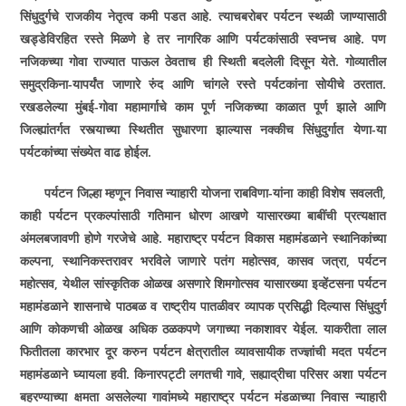
सिंधुदुर्गचे राजकीय नेतृत्व कमी पडत आहे. त्याचबरोबर पर्यटन स्थळी जाण्यासाठी
खड्डेविरहित रस्ते मिळणे हे तर नागरिक आणि पर्यटकांसाठी स्वप्नच आहे. पण
नजिकच्या गोवा राज्यात पाऊल ठेवताच ही स्थिती बदलेली दिसून येते. गोव्यातील
समुद्रकिना-यापर्यंत जाणारे रुंद आणि चांगले रस्ते पर्यटकांना सोयीचे ठरतात.
रखडलेल्या मुंबई-गोवा महामार्गाचे काम पूर्ण नजिकच्या काळात पूर्ण झाले आणि
जिल्ह्यांतर्गत रस्त्याच्या स्थितीत सुधारणा झाल्यास नक्कीच सिंधुदुर्गात येणा-या
पर्यटकांच्या संख्येत वाढ होईल.
पर्यटन जिल्हा म्हणून निवास न्याहारी योजना राबविणा-यांना काही विशेष सवलती
,
काही पर्यटन प्रकल्पांसाठी गतिमान धोरण आखणे यासारख्या बाबींची प्रत्यक्षात
अंमलबजावणी होणे गरजेचे आहे. महाराष्ट्र पर्यटन विकास महामंडळाने स्थानिकांच्या
कल्पना
,
स्थानिकस्तरावर भरविले जाणारे पतंग महोत्सव
,
कासव जत्रा
,
पर्यटन
महोत्सव
,
येथील सांस्कृतिक ओळख असणारे शिमगोत्सव यासारख्या इव्हेंटसना पर्यटन
महामंडळाने शासनाचे पाठबळ व राष्ट्रीय पातळीवर व्यापक प्रसिद्धी दिल्यास सिंधुदुर्ग
आणि कोकणची ओळख अधिक ठळकपणे जगाच्या नकाशावर येईल. याकरीता लाल
फितीतला कारभार दूर करुन पर्यटन क्षेत्रातील व्यावसायीक तज्ज्ञांची मदत पर्यटन
महामंडळाने घ्यायला हवी. किनारपट्टी लगतची गावे
,
सह्याद्रीचा परिसर अशा पर्यटन
बहरण्याच्या क्षमता असलेल्या गावांमध्ये महाराष्ट्र पर्यटन मंडळाच्या निवास न्याहारी