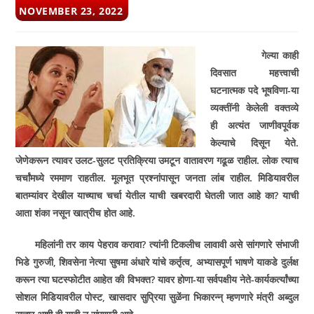
POST
NOVEMBER 23, 2022
PUBLISHED:
गेल्या काही
दिवसात महत्त्वाची
घटनात्मक पदे भूषविणा-­या
व्यक्तींनी केलेली वक्तव्ये
ही अत्यंत जाणीवपूर्वक
केल्याचे दिसून येते.
जेणेकरून त्यावर उलट-सुलट प्रतिक्रिया उमटून वातावरण गढूळ राहील. लोक त्याच
चर्चांमध्ये रममाण राहतील. मूलभूत प्रश्नांपासून जनता लांब राहील. मिडियावरील
बातम्यांवर देखील याच्याच चर्चा येतील याची खबरदारी घेतली जात आहे का
?
याची
आता शंका नसून खात्रीच होत आहे.
महिलांनी तर काय पेहराव करावा
?
त्यांनी टिकलीच लावावी असे सांगणारे संभाजी
भिडे गुरुजी
,
शिवसेना नेत्या सुषमा अंधारे यांचे कर्तृत्व
,
अभ्यासपूर्ण भाषणे याकडे दुर्लक्ष
करून त्या घटस्फोटीत आहेत की विभक्त
?
यावर होणा-या सर्वपक्षीय नेते-कार्यकर्त्यांच्या
सोशल मिडियावरील पोस्ट
,
खासदार सुप्रिया सुळेंना भिकारन्न् म्हणणारे मंत्री अब्दुल