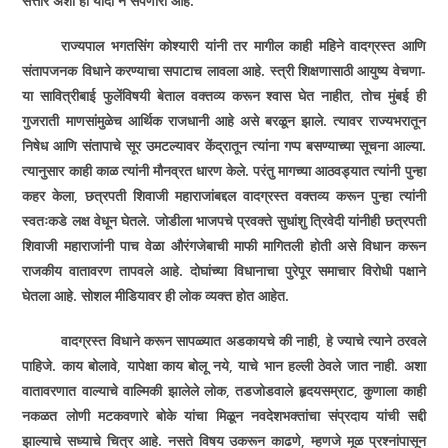
सत्तार अशी ही यादी न संपणारी आहे
.
राज्यपाल भगतसिंग कोश्यारी यांनी तर मागील काही महिने वादग्रस्त आणि
संतापजनक विधाने करण्याचा सपाटाच लावला आहे. स्त्री शिक्षणासाठी आयुष्य वेचणा­
या सावित्रीबाई फुलेंविषयी बेताल वक्तव्य करून श्वास घेत नाहीत
,
तोच मुंबई ही
गुजराती माणसांमुळेच आर्थिक राजधानी आहे असे बरळून झाले. त्यावर राज्यभरातून
निषेध आणि संतापाचे सूर उमटल्यावर केंद्रातून त्यांना गप्प बसण्याच्या सूचना आल्या.
त्यानुसार काही काळ त्यांनी मौनव्रत धारण केले. परंतु मागच्या आठवड्यात त्यांनी पुन्हा
कहर केला
,
छत्रपती शिवाजी महाराजांबद्दल वादग्रस्त वक्तव्य करून पुन्हा त्यांनी
स्वतःकडे लक्ष वेधून घेतले. जोडीला भाजपचे प्रवक्ते सुधांशु त्रिवेदी यांनीही छत्रपती
शिवाजी महाराजांनी पाच वेळा औरंगजेबाची माफी मागितली होती असे विधान करून
राजकीय वातावरण तापवले आहे. दोघांच्या विधानाचा पुरेपूर समाचार विरोधी पक्षाने
घेतला आहे. सोशल मीडियावर ही लोक व्यक्त होत आहेत.
वादग्रस्त विधाने करून सापळ्यात अडकायचे की नाही
,
हे ज्याचे त्याने ठरवले
पाहिजे. काय बोलावे
,
यापेक्षा काय बोलू नये
,
याचे भान हल्ली ठेवले जात नाही. अशा
वातावरणात वाल्याचे वाल्मिकी झालेले लोक
,
तडजोडवाले हृदयसम्राट
,
कुणाला काही
नकळत लोणी मटकवणारे बोके यांचा मिळून नवदेशभक्तांचा संप्रदाय यांची सद्दी
झाल्याचे सध्याचे चित्र आहे. नसते विषय उकरून काढणे
,
म्हणजे मूळ प्रश्नांपासून