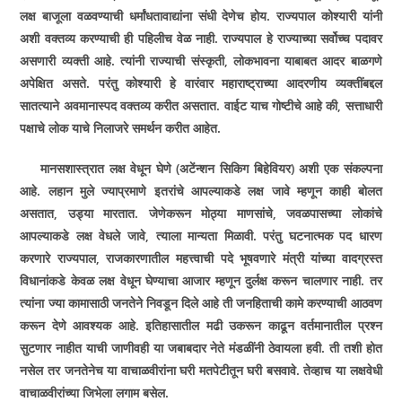
लक्ष बाजूला वळवण्याची धर्मांधतावाद्यांना संधी देणेच होय. राज्यपाल कोश्यारी यांनी
अशी वक्तव्य करण्याची ही पहिलीच वेळ नाही. राज्यपाल हे राज्याच्या सर्वोच्च पदावर
असणारी व्यक्ती आहे. त्यांनी राज्याची संस्कृती
,
लोकभावना याबाबत आदर बाळगणे
अपेक्षित असते. परंतु कोश्यारी हे वारंवार महाराष्ट्राच्या आदरणीय व्यक्तींबद्दल
सातत्याने अवमानास्पद वक्तव्य करीत असतात. वाईट याच गोष्टीचे आहे की
,
सत्ताधारी
पक्षाचे लोक याचे निलाजरे समर्थन करीत आहेत.
मानसशास्त्रात लक्ष वेधून घेणे (अटेंन्शन सिकिग बिहेवियर) अशी एक संकल्पना
आहे. लहान मुले ज्याप्रमाणे इतरांचे आपल्याकडे लक्ष जावे म्हणून काही बोलत
असतात
,
उड्या मारतात. जेणेकरून मोठ्या माणसांचे
,
जवळपासच्या लोकांचे
आपल्याकडे लक्ष वेधले जावे
,
त्याला मान्यता मिळावी. परंतु घटनात्मक पद धारण
करणारे राज्यपाल
,
राजकारणातील महत्त्वाची पदे भूषवणारे मंत्री यांच्या वादग्रस्त
विधानांकडे केवळ लक्ष वेधून घेण्याचा आजार म्हणून दुर्लक्ष करून चालणार नाही. तर
त्यांना ज्या कामासाठी जनतेने निवडून दिले आहे ती जनहिताची कामे करण्याची आठवण
करून देणे आवश्यक आहे. इतिहासातील मढी उकरून काढून वर्तमानातील प्रश्न
सुटणार नाहीत याची जाणीवही या जबाबदार नेते मंडळींनी ठेवायला हवी. ती तशी होत
नसेल तर जनतेनेच या वाचाळवीरांना घरी मतपेटीतून घरी बसवावे. तेव्हाच या लक्षवेधी
वाचाळवीरांच्या जिभेला लगाम बसेल.