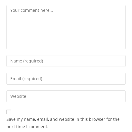
Comment
Enter
your
name
Enter
or
your
username
email
Enter
to
address
your
comment
to
website
comment
URL
Save my name, email, and website in this browser for the
(optional)
next time I comment.