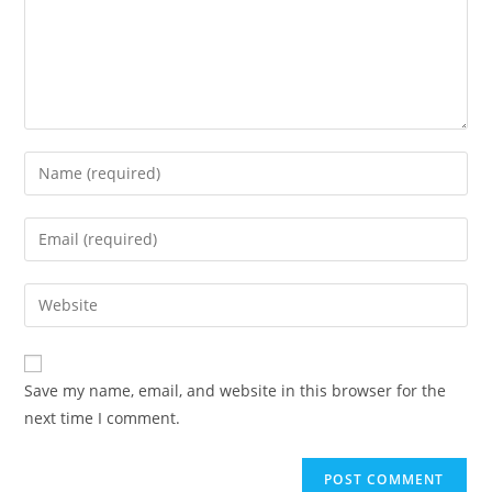
Enter
your
name
Enter
or
your
username
email
Enter
to
address
your
comment
to
website
comment
URL
Save my name, email, and website in this browser for the
(optional)
next time I comment.