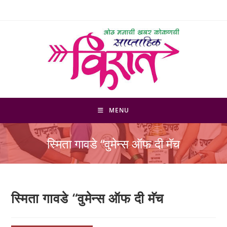
Skip
to
content
MENU
स्मिता गावडे “वुमेन्स ऑफ दी मॅच
स्मिता गावडे “वुमेन्स ऑफ दी मॅच