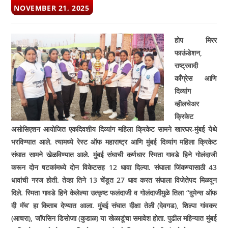
POST
NOVEMBER 21, 2025
PUBLISHED:
होप मिरर
फाऊंडेशन,
राष्ट्रवादी
काँग्रेस आणि
दिव्यांग
व्हीलचेअर
क्रिकेट
असोसिएशन आयोजित एकदिवशीय दिव्यांग महिला क्रिकेट सामने खारघर-मुंबई येथे
भरविण्यात आले. त्यामध्ये रेस्ट ऑफ महाराष्ट्र आणि मुंबई दिव्यांग महिला क्रिकेट
संघात सामने खेळविण्यात आले. मुंबई संघाची कर्णधार स्मिता गावडे हिने गोलंदाजी
करून दोन षटकांमध्ये दोन विकेटसह 12 धावा दिल्या. संघाला जिंकण्यासाठी 43
धावांची गरज होती. तेव्हा तिने 13 चेंडूत 27 धाव करत संघाला विजेतेपद मिळवून
दिले. स्मिता गावडे हिने केलेल्या उत्कृष्ट फलंदाजी व गोलंदाजीमुळे तिला “वुमेन्स ऑफ
दी मॅच’ हा किताब देण्यात आला. मुंबई संघात दीक्षा तेली (देवगड), शिल्पा गांवकर
(आचरा), जॉपसिन डिसोजा (कुडाळ) या खेळाडूंचा समावेश होता. पुढील महिन्यात मुंबई