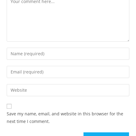
Enter
your
name
Enter
or
your
username
email
Enter
to
address
your
comment
to
website
comment
URL
Save my name, email, and website in this browser for the
(optional)
next time I comment.