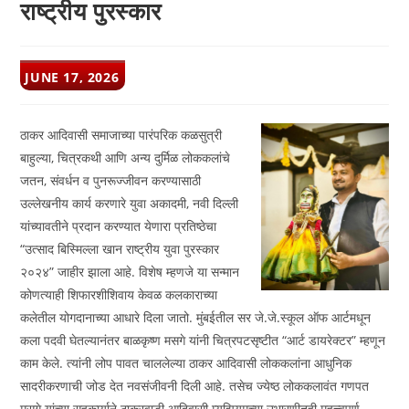
राष्ट्रीय पुरस्कार
POST
JUNE 17, 2026
PUBLISHED:
ठाकर आदिवासी समाजाच्या पारंपरिक कळसुत्री
बाहुल्या, चित्रकथी आणि अन्य दुर्मिळ लोककलांचे
जतन, संवर्धन व पुनरूज्जीवन करण्यासाठी
उल्लेखनीय कार्य करणारे युवा अकादमी, नवी दिल्ली
यांच्यावतीने प्रदान करण्यात येणारा प्रतिष्ठेचा
“उत्साद बिस्मिल्ला खान राष्ट्रीय युवा पुरस्कार
२०२४” जाहीर झाला आहे. विशेष म्हणजे या सन्मान
कोणत्याही शिफारशीशिवाय केवळ कलकाराच्या
कलेतील योगदानाच्या आधारे दिला जातो. मुंबईतील सर जे.जे.स्कूल ऑफ आर्टमधून
कला पदवी घेतल्यानंतर बाळकृष्ण मसगे यांनी चित्रपटसृष्टीत “आर्ट डायरेक्टर” म्हणून
काम केले. त्यांनी लोप पावत चाललेल्या ठाकर आदिवासी लोककलांना आधुनिक
सादरीकरणाची जोड देत नवसंजीवनी दिली आहे. तसेच ज्येष्ठ लोककलावंत गणपत
मसगे यांच्या सहकार्याने ठाकरवाडी आदिवासी म्युझियमच्या उभारणीतही महत्त्वपूर्ण