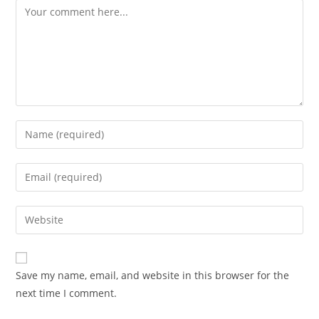
Comment
Enter
your
name
Enter
or
your
username
email
Enter
to
address
your
comment
to
website
comment
URL
Save my name, email, and website in this browser for the
(optional)
next time I comment.