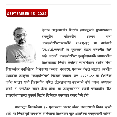
POST
SEPTEMBER 15, 2022
PUBLISHED:
देवगड तालुक्यातील शिरगांव हायस्कूलचे मुख्याध्यापक
शमशुद्दीन नसिरुद्दीन आत्तार यांना
‘
मायक्रोसॉफ्ट
‘
च्यावतीने २०२२-२३ या वर्षासाठी
‘
एम.आ.ई.एक्स्पर्ट
‘
हा पुरस्कार देऊन सन्मानीत केले
आहे. दरवर्षी
‘
मायक्रोसॉफ्ट
‘
एज्युकेशनतर्फे जगभरातील
शिक्षकांसाठी निर्माण केलेल्या व्यासपिठावर शाळेत किवा
विद्यार्थ्यांवर राबविलेल्या वेगवेगळ्या कल्पना
,
उपक्रम
,
प्रकल्प मांडले जातात. त्यातील
पथदर्शक उपक्रम
‘
मायक्रोसॉफ्ट
‘
निवडले जातात. सन २०२१-२२ या शैक्षणिक
वर्षात आत्तार यांनी विद्यार्थ्यांना गणित तंत्रज्ञानाच्या सहाय्याने सोपे करुन अध्यापन
करणे हा प्रोजेक्ट सादर केला होता. या उपक्रमांतर्गत त्यांनी गणितातील दीड
हजारांपेक्षा जास्त गुणधर्म सिद्धांत डिजिटल स्वरुपात तयार केले होते.
भारतातून निवडलेल्या ९५ प्रकल्पात आत्तार यांच्या उपक्रमाची निवड झाली
आहे. या निवडीमुळे जगभरात वेगवेगळ्या शिक्षणावर सुरु असलेल्या उपक्रमाची माहिती