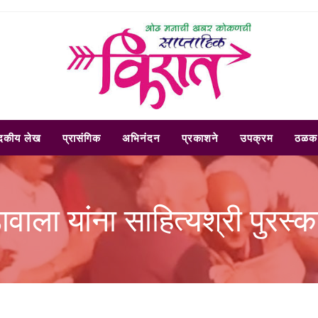
ादकीय लेख
प्रासंगिक
अभिनंदन
प्रकाशने
उपक्रम
ठळक 
ावाला यांना साहित्यश्री पुरस्क