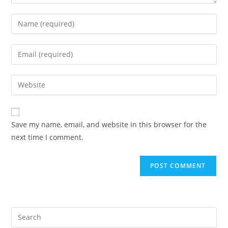
Enter
your
name
Enter
or
your
username
email
Enter
to
address
your
comment
to
website
comment
URL
Save my name, email, and website in this browser for the
(optional)
next time I comment.