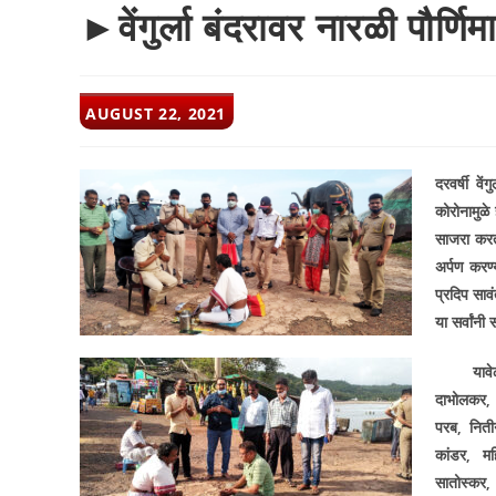
►वेंगुर्ला बंदरावर नारळी पौर्णि
POST
AUGUST 22, 2021
PUBLISHED:
दरवर्षी वे
कोरोनामुळे
साजरा करता
अर्पण करण्
प्रदिप साव
या सर्वांनी
याव
दाभोलकर
परब
,
नित
कांडर
,
मह
सातोस्कर