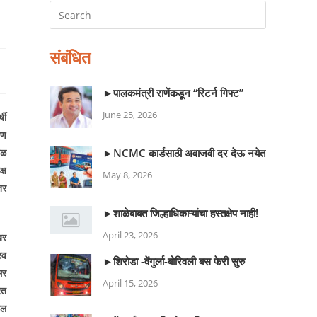
संबंधित
►पालकमंत्री राणेंकडून “रिटर्न गिफ्ट”
June 25, 2026
षी
सण
रळ
►NCMC कार्डसाठी अवाजवी दर देऊ नयेत
्ष
May 8, 2026
तर
►शाळेबाबत जिल्हाधिकाऱ्यांचा हस्तक्षेप नाही!
April 23, 2026
खर
रव
►शिरोडा -वेंगुर्ला-बोरिवली बस फेरी सुरु
मर
April 15, 2026
रत
तील