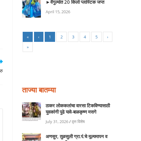
►वेंगुर्ल्यात 20 किलो प्लास्टिक जप्त
April 15, 2026
«
‹
1
2
3
4
5
›
»
रु
ताज्या बातम्या
ठाकर लोककलांचा वारसा टिकविण्यासाठी
युवकांनी पुढे यावे-बाळकृष्ण मसगे
July 31, 2026
/
वृत्त विशेष
अणसुर, तुळसुली ग्रा.पं.चे मूल्यमापन व