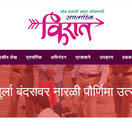
ादकीय लेख
प्रासंगिक
अभिनंदन
प्रकाशने
उपक्रम
ठळक 
ुर्ला बंदरावर नारळी पौर्णिमा उत