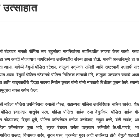
मा उत्साहात
ंगुर्ला बंदरावर नारळी पौर्णिमा सण बहुसंख्य नागरिकांच्या उपस्थितीत साजरा केला जातो. गतवर्
 हा सण अगदी मोजक्याच नागरिकांच्या उपस्थितीत संपन्न झाला होतो. यावर्षी अनलॉकमुळे हा 
 आला. यावेळी वेंगुर्ला पोलिस स्टेशन
,
तालुका पत्रकार समिती आणि राष्ट्रवादी पक्षातर्फे ना
यात आला. वेंगुर्ला पोलिस स्टेशनचे पोलिस निरिक्षक तानाजी मोरे
,
तालुका पत्रकार संघाचे अध्यक
ंत आणि राष्ट्रवादीचे जिल्हा सदस्य नितीन कुबल यांनी यांनी नारळाचे विधीवत पूजन केले. त्यानं
 समुद्रात नारळ अर्पण केला.
ेळी महिला पोलिस उपनिरिक्षक रुपाली गोरड
,
सहाय्यक पोलिस उपनिरिक्षक सचिन सावंत
,
शे
,
पोलिस हवालदार वासुदेव परब
,
महिला पोलिस नाईक रुपा वेंगुर्लेकर
,
पोलिस नाईक गौ
ीन चोडणकर
,
विठ्ठल धुरी
,
पोलिस कॉन्स्टेबल मनोज परुळेकर
,
राहूल बरगे
,
बंटी सावंत
,
अ
िला कॉन्स्टेबल पूजा भाटे
,
सुरज रेडकर तसेच पत्रकार समितीचे के.जी.गावडे
,
भ
,
अजित राऊळ
,
विनायक वारंग
,
सुरज परब
,
प्रथमेश गुरव आदी उपस्थित होते
.
वेंगुर्ला शहरा