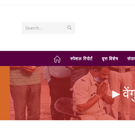
Skip
to
content
Submit
Search...
search
स्पेशल रिपोर्ट
वृत्त विशेष
संप
►वेंग