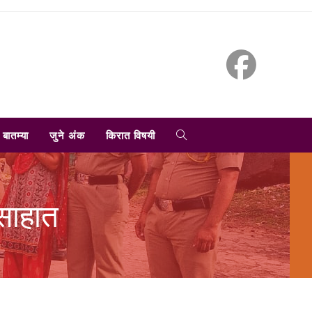
TOGGLE
बातम्या
जुने अंक
किरात विषयी
WEBSITE
्साहात
SEARCH