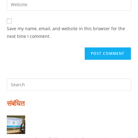
Enter
to
address
your
comment
to
website
comment
URL
Save my name, email, and website in this browser for the
(optional)
next time I comment.
संबंधित