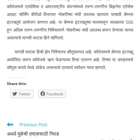
कॉलेजमध्ये प्रादेशिक व आंतरराष्ट्रीय कंपन्यांमध्ये तरुण-तरुणींना बिझनेस प्रोसेस
आऊट सोर्सिंग बीपीओ विभागात नोकरीच्या संधी उपलब्ध व्हाव्यात यासाठी कॅम्पस
इंटरव्ह्यूचे आयोजन करणार आहे. या कॅम्पस इंटरव्ह्यूच्या माध्यमातून जवळपास 500
हून अधिक तरुण-तरुणींना निश्‍चितपणे नोकरीच्या संधी उपलब्ध करुन देण्याचा मानस
असल्याचे मानसी फाटक हिने सांंगितले.
मानसी फाटक हिची झेप निश्‍चितच कौतुकास्पद आहे. कॉलेजमध्ये कॅम्पस इंटरव्ह्यू
आयोजित करुन कॉलेजचे ऋण फेडण्याचा तिचा प्रयत्न आहे. तिच्या या उपक्रमाचे
कौतुक करावे तेवढे थोडेच असल्याचे प्राचार्य यशोधन गवस म्हणाले.
Share this:
Twitter
Facebook
Read
Previous Post
more
अथर्व मुळेची एमएससाठी निवड
articles