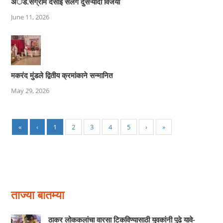
अॅड.संग्राम देसाई सलग दुसऱ्यांदा विजयी
June 11, 2026
मकरंद मुंडले द्वितीय क्रमांकाने सन्मानित
May 29, 2026
«
‹
1
2
3
4
5
›
»
ताज्या बातम्या
ठाकर लोककलांचा वारसा टिकविण्यासाठी युवकांनी पुढे यावे-