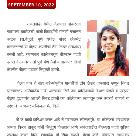
POST
SEPTEMBER 10, 2022
PUBLISHED:
सावंतवाडी येथील देशभक्त शंकरराव
गवाणकर कॉलेजची माजी विद्यार्थीनी मानसी गजानन
फाटक (रा.वेंगुर्ला) पुणे येथील पॉवर प्लेसमेंट
कन्सल्टन्सी या मोठ्या कंपनीची टीम लिडर (एचआर)
बनली आहे. गवाणकर कॉलेजमधून बीएमएस पदवी
प्राप्त केल्यानंतर ती पुणे येथे गेली व तात्काळ तिची
कंपनीत मोठ्या पदावर नियुक्ती झाली.
गेल्या पाच ते सहा महिन्यांपूर्वीच मानसीची टीम लिडर (एचआर) म्हणून निवड
झाल्यानंतर अलिकडेच गावी आल्यावर तिने ज्या कॉलेजमध्ये शिक्षण घेतले व एवढ्या
मोठ्या हुद्यापर्यंत आपली निवड झाली त्या कॉलेजच्या ऋणातून कसे उतराई व्हायचे या
उद्देशाने गवाणकर कॉलेजला भेट दिली.
मी जे काही करिअर करत आहे ते गवाणकर कॉलेजमुळे. या कॉलेजचे संस्थापक
अध्यक्ष किरण ठाकूर यांनी सिंधुदुर्ग जिल्ह्यात आणि सावंतवाडीत बीएमएस पदवी सुविधा
उपलब्ध करुन दिली, त्यामुळेच मी शिकू शकले. येत्या काही महिन्यात गवाणकर